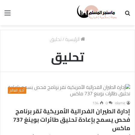
بحث
الق
عن
الرئيسية
/
تحليق
تحليق
أخبار العالم
134
0
islamic
إدارة الطيران الفدرالية الأمريكية تقر برنامج
فحص يسمح بإعادة تحليق طائرات بوينغ 737
ماكس