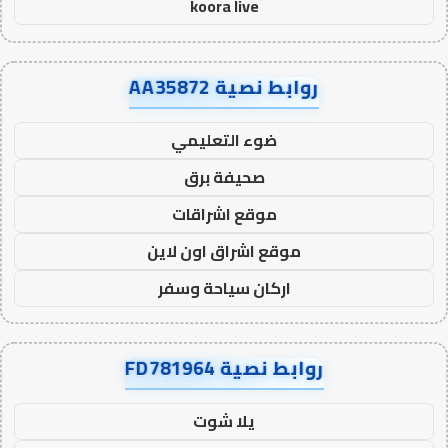
koora live
روابط نصية AA35872
ضوء التعليمي
صحيفة برق
موقع اشراقات
موقع اشراق اون لاين
اركان سياحة وسفر
روابط نصية FD781964
يلا شوت