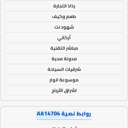
رذاذ التجارة
طعم وكيف
شهود نت
أركاني
مباشر التقنية
مدونة صحبة
شرقيات السياحة
موسوعة انوار
اشراق الأرباح
روابط نصية AA14704