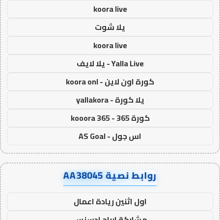
koora live
يلا شوت
koora live
Yalla Live - يلا لايف
كورة اون لاين - koora onl
يلا كورة - yallakora
كورة 365 - kooora 365
اس جول - AS Goal
روابط نصية AA38045
اول اثنين ريادة اعمال
مشاركة ارباح ادسنس