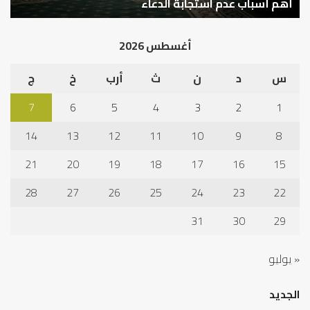
في
أهم أسباب عدم استجابة الدعاء
ف
أد
الخ
أغسطس 2026
س
د
ن
ث
أرب
خ
ج
7
6
5
4
3
2
1
14
13
12
11
10
9
8
21
20
19
18
17
16
15
28
27
26
25
24
23
22
31
30
29
« يوليو
الجديد