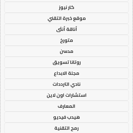
كار نيوز
موقع خبرة التقني
أناقة أنثى
متورخ
مدسن
روتانا تسويق
مجلة الابداع
نادي الترددات
استشارات اون لاين
المعارف
هيدب فيديو
رمح التقنية