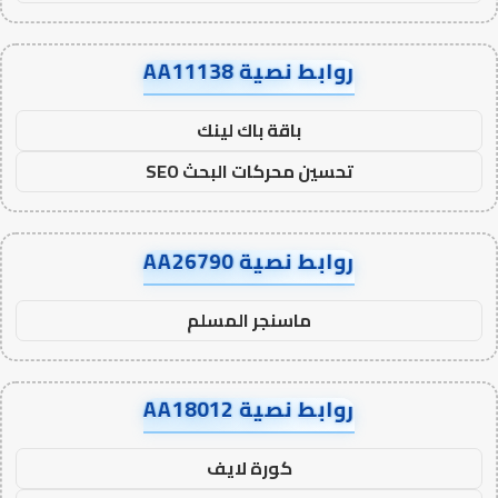
روابط نصية AA11138
باقة باك لينك
تحسين محركات البحث SEO
روابط نصية AA26790
ماسنجر المسلم
روابط نصية AA18012
كورة لايف