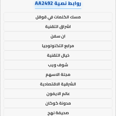
روابط نصية AA2492
مسك الكلمات في قوقل
اشراق التقنية
ان سفن
مرابع التكنولوجيا
خيال التقنية
شوف ويب
مجلة الاسهم
الشرقية الاقتصادية
عالم الايفون
مدونة كوكان
صحيفة نهج