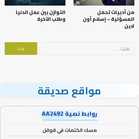
من أدبيات تحمل
التوازن بين عمل الدنيا
المسؤلية – إسلام أون
وطلب الآخرة
لاين
البحث
عن:
مواقع صديقة
روابط نصية AA2492
مسك الكلمات في قوقل