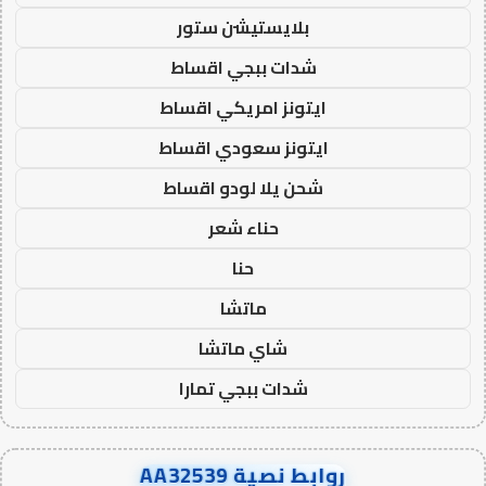
بلايستيشن ستور
شدات ببجي اقساط
ايتونز امريكي اقساط
ايتونز سعودي اقساط
شحن يلا لودو اقساط
حناء شعر
حنا
ماتشا
شاي ماتشا
شدات ببجي تمارا
روابط نصية AA32539