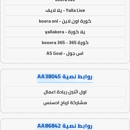
Yalla Live - يلا لايف
كورة اون لاين - koora onl
يلا كورة - yallakora
كورة 365 - kooora 365
اس جول - AS Goal
روابط نصية AA38045
اول اثنين ريادة اعمال
مشاركة ارباح ادسنس
روابط نصية AA86842