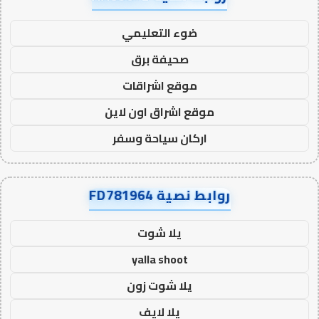
ضوء التعليمي
صحيفة برق
موقع اشراقات
موقع اشراق اون لاين
اركان سياحة وسفر
روابط نصية FD781964
يلا شوت
yalla shoot
يلا شوت زون
يلا لايف