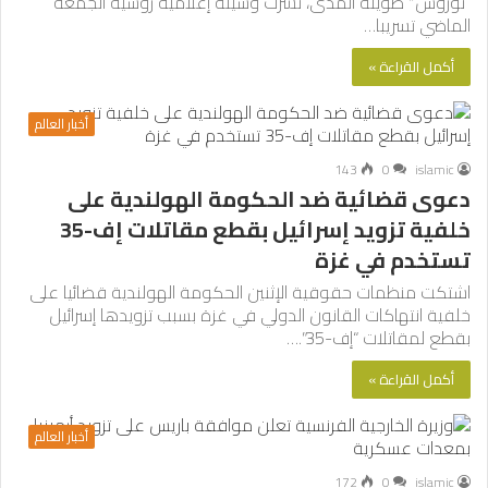
“توروس” طويلة المدى، نشرت وسيلة إعلامية روسية الجمعة
الماضي تسريبا…
أكمل القراءة »
أخبار العالم
143
0
islamic
دعوى قضائية ضد الحكومة الهولندية على
خلفية تزويد إسرائيل بقطع مقاتلات إف-35
تستخدم في غزة
اشتكت منظمات حقوقية الإثنين الحكومة الهولندية قضائيا على
خلفية انتهاكات القانون الدولي في غزة بسبب تزويدها إسرائيل
بقطع لمقاتلات “إف-35”.…
أكمل القراءة »
أخبار العالم
172
0
islamic