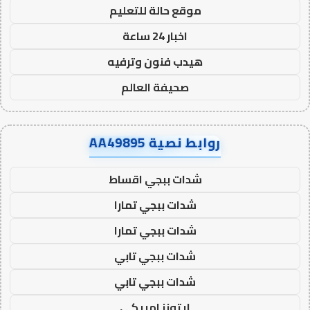
موقع حالة للتعليم
اخبار 24 ساعة
هيدب فنون وترفيه
صحيفة العالم
روابط نصية AA49895
شدات ببجي اقساط
شدات ببجي تمارا
شدات ببجي تمارا
شدات ببجي تابي
شدات ببجي تابي
ايتونز امريكي