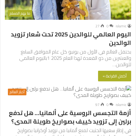
ما يهم المسلم
27
0
islamic
اليوم العالمي للوالدين 2025 تحت شعار تزويد
الوالدين
يحتفل العالم في الأول من يونيو كل عام الموافق السابع
والعشرين من ذو القعدة لهذا العام 2025 1باليوم العالمي
للوالدين…
أكمل القراءة »
أخبار العالم
97
0
islamic
أزمة التجسس الروسية على ألمانيا… هل تدفع
برلين إلى تزويد كييف بصواريخ طويلة المدى؟
في إطار سعيها الحثيث لمنع ألمانيا من تزويد أوكرانيا بصواريخ