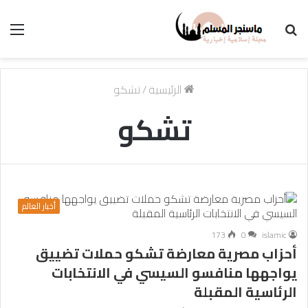
بحث
الق
عن
الرئيسية
/
تشكو
تشكو
أخبار العالم
173
0
islamic
أحزاب مصرية معارضة تشكو حملات تضييق
يواجهها منافسو السيسي في الانتخابات
الرئاسية المقبلة