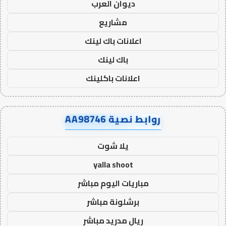
ديوان العرب
مشاريع
اعلانات باك لينك
باك لينك
اعلانات باكلينك
روابط نصية AA98746
يلا شوت
yalla shoot
مباريات اليوم مباشر
برشلونة مباشر
ريال مدريد مباشر