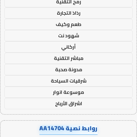
رمح التقنية
رذاذ التجارة
طعم وكيف
شهود نت
أركاني
مباشر التقنية
مدونة صحبة
شرقيات السياحة
موسوعة انوار
اشراق الأرباح
روابط نصية AA14704