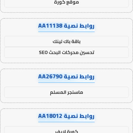
موقع كورة
روابط نصية AA11138
باقة باك لينك
تحسين محركات البحث SEO
روابط نصية AA26790
ماسنجر المسلم
روابط نصية AA18012
كورة لايف