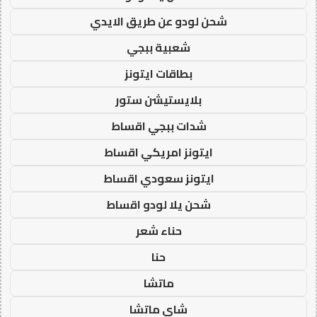
شحن لودو عن طريق الايدي
شعبية ببجي
بطاقات ايتونز
بلايستيشن ستور
شدات ببجي اقساط
ايتونز امريكي اقساط
ايتونز سعودي اقساط
شحن يلا لودو اقساط
حناء شعر
حنا
ماتشا
شاي ماتشا