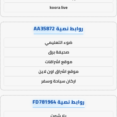
koora live
روابط نصية AA35872
ضوء التعليمي
صحيفة برق
موقع اشراقات
موقع اشراق اون لاين
اركان سياحة وسفر
روابط نصية FD781964
يلا شوت