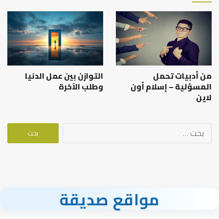
من أدبيات تحمل
التوازن بين عمل الدنيا
المسؤلية – إسلام أون
وطلب الآخرة
لاين
البحث
عن:
مواقع صديقة