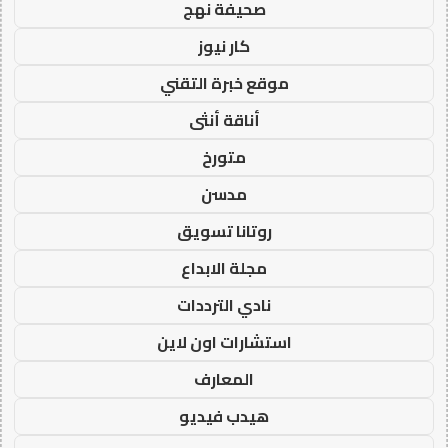
صحيفة نهج
كار نيوز
موقع خبرة التقني
أناقة أنثى
متورخ
مدسن
روتانا تسويق
مجلة الابداع
نادي الترددات
استشارات اون لاين
المعارف
هيدب فيديو