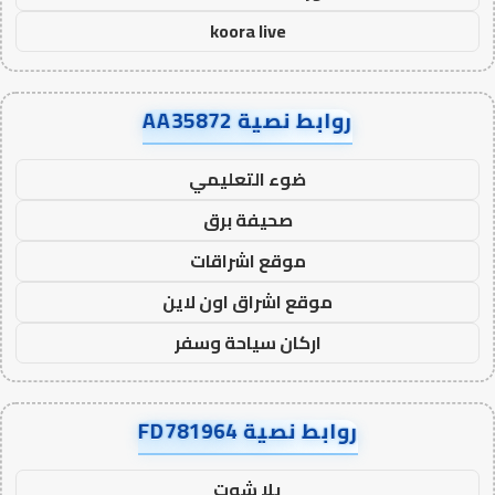
koora live
روابط نصية AA35872
ضوء التعليمي
صحيفة برق
موقع اشراقات
موقع اشراق اون لاين
اركان سياحة وسفر
روابط نصية FD781964
يلا شوت