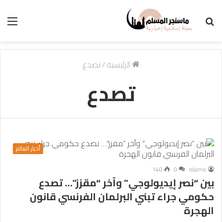
بحث
الق
عن
الرئيسية
/
تصدع
تصدع
أخبار العالم
140
0
islamic
بين “نصر إيديولوجي” وآخر “مقزز”… تصدع
حكومي جراء تبني البرلمان الفرنسي قانون
الهجرة