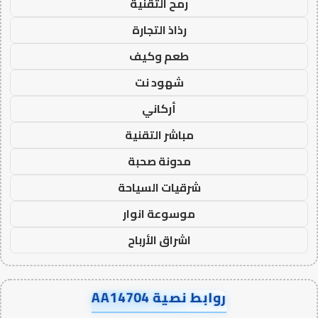
رمح التقنية
رذاذ التجارة
طعم وكيف
شهود نت
أركاني
مباشر التقنية
مدونة صحبة
شرقيات السياحة
موسوعة انوار
اشراق الأرباح
روابط نصية AA14704