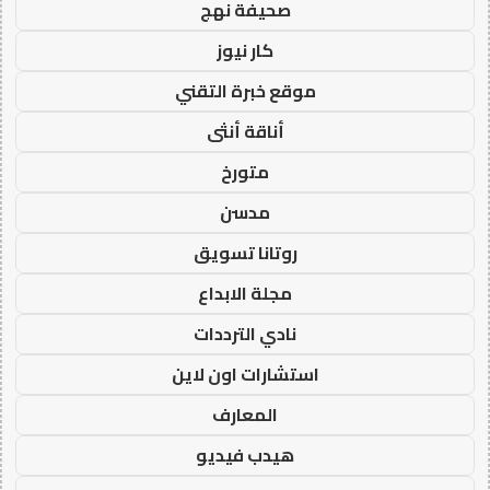
صحيفة نهج
كار نيوز
موقع خبرة التقني
أناقة أنثى
متورخ
مدسن
روتانا تسويق
مجلة الابداع
نادي الترددات
استشارات اون لاين
المعارف
هيدب فيديو