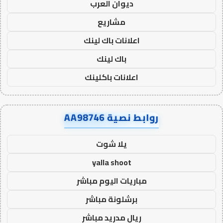
ديوان العرب
مشاريع
اعلانات باك لينك
باك لينك
اعلانات باكلينك
روابط نصية AA98746
يلا شوت
yalla shoot
مباريات اليوم مباشر
برشلونة مباشر
ريال مدريد مباشر