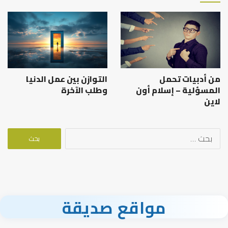
من أدبيات تحمل
التوازن بين عمل الدنيا
المسؤلية – إسلام أون
وطلب الآخرة
لاين
البحث
عن:
مواقع صديقة