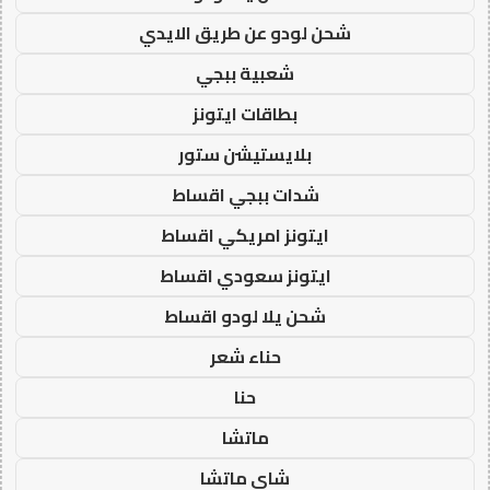
شحن لودو عن طريق الايدي
شعبية ببجي
بطاقات ايتونز
بلايستيشن ستور
شدات ببجي اقساط
ايتونز امريكي اقساط
ايتونز سعودي اقساط
شحن يلا لودو اقساط
حناء شعر
حنا
ماتشا
شاي ماتشا