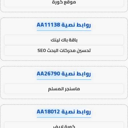
موقع كورة
روابط نصية AA11138
باقة باك لينك
تحسين محركات البحث SEO
روابط نصية AA26790
ماسنجر المسلم
روابط نصية AA18012
كورة لايف