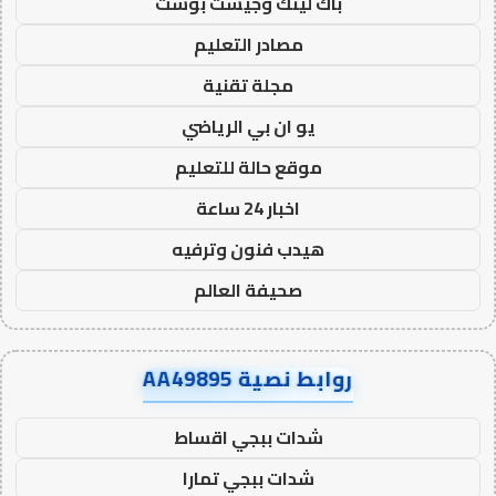
باك لينك وجيست بوست
مصادر التعليم
مجلة تقنية
يو ان بي الرياضي
موقع حالة للتعليم
اخبار 24 ساعة
هيدب فنون وترفيه
صحيفة العالم
روابط نصية AA49895
شدات ببجي اقساط
شدات ببجي تمارا