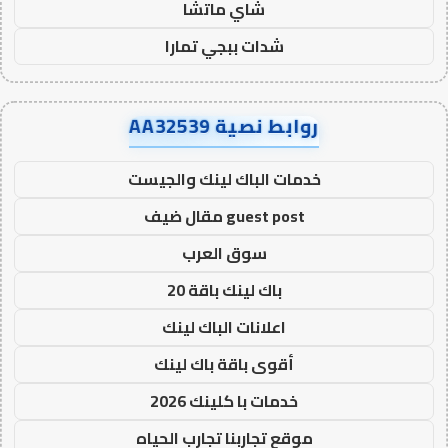
شاي ماتشا
شدات ببجي تمارا
روابط نصية AA32539
خدمات الباك لينك والجيست
guest post مقال ضيف
سوق العرب
باك لينك باقة 20
اعلانات الباك لينك
أقوى باقة باك لينك
خدمات با كلينك 2026
موقع تجاربنا تجارب الحياه