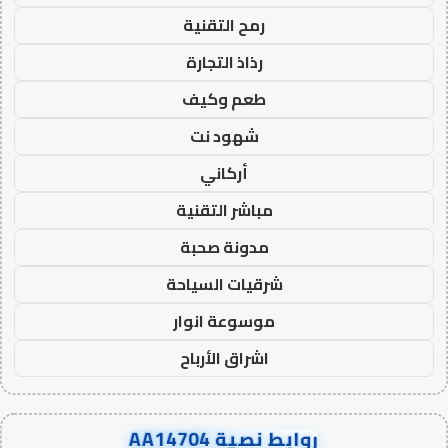
رمح التقنية
رذاذ التجارة
طعم وكيف
شهود نت
أركاني
مباشر التقنية
مدونة صحبة
شرقيات السياحة
موسوعة انوار
اشراق الأرباح
روابط نصية AA14704