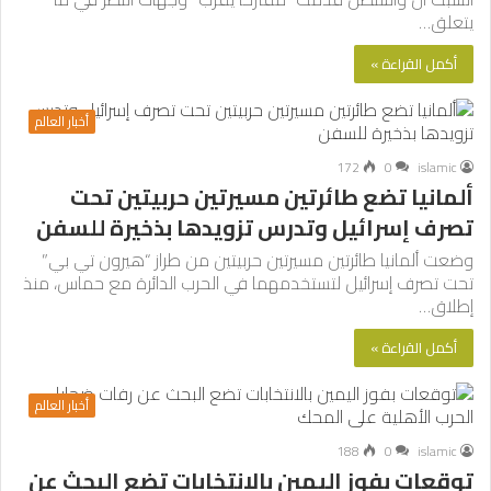
يتعلق…
أكمل القراءة »
أخبار العالم
172
0
islamic
ألمانيا تضع طائرتين مسيرتين حربيتين تحت
تصرف إسرائيل وتدرس تزويدها بذخيرة للسفن
وضعت ألمانيا طائرتين مسيرتين حربيتين من طراز “هيرون تي بي”
تحت تصرف إسرائيل لتستخدمهما في الحرب الدائرة مع حماس، منذ
إطلاق…
أكمل القراءة »
أخبار العالم
188
0
islamic
توقعات بفوز اليمين بالانتخابات تضع البحث عن