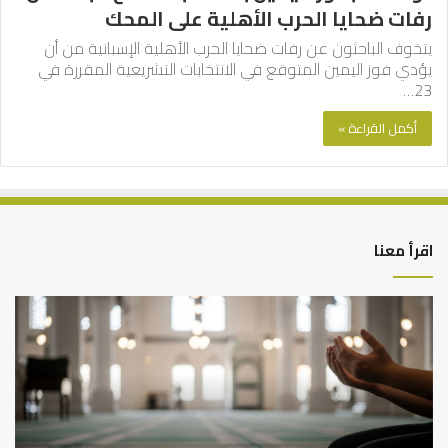
رفات ضحايا الحرب الأهلية على المحك
يتخوف الباحثون عن رفات ضحايا الحرب الأهلية الإسبانية من أن
يؤدي فوز اليمين المتوقع في الانتخابات التشريعية المقررة في
23…
أكمل القراءة »
اقرأ معنا
أهم
الع
أسباب
الع
عدم
بين
استجابة
الإ
الدعاء
ما
وال
بن