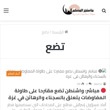
بحث
الق
عن
الرئيسية
/
تضع
تضع
أخبار العالم
99
0
islamic
مباشر: واشنطن تضع مقترحا على طاولة
المفاوضات يتعلق بالسجناء والرهائن في غزة
أفاد مسؤول إسرائيلي مطلع على المحادثات التي تستضيفها قطر
السبت أن واشنطن قدمت “مقترحا يقرب” وجهات النظر في ما