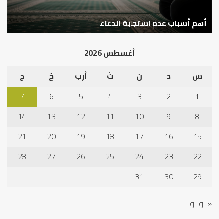
سع
نم
ا
في
أهم أسباب عدم استجابة الدعاء
ف
أد
الخ
أغسطس 2026
س
د
ن
ث
أرب
خ
ج
7
6
5
4
3
2
1
14
13
12
11
10
9
8
21
20
19
18
17
16
15
28
27
26
25
24
23
22
31
30
29
« يوليو