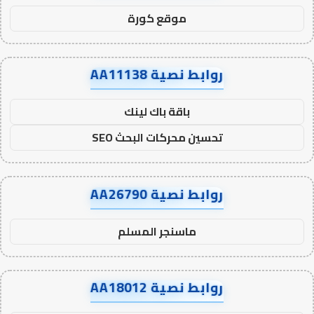
موقع كورة
روابط نصية AA11138
باقة باك لينك
تحسين محركات البحث SEO
روابط نصية AA26790
ماسنجر المسلم
روابط نصية AA18012