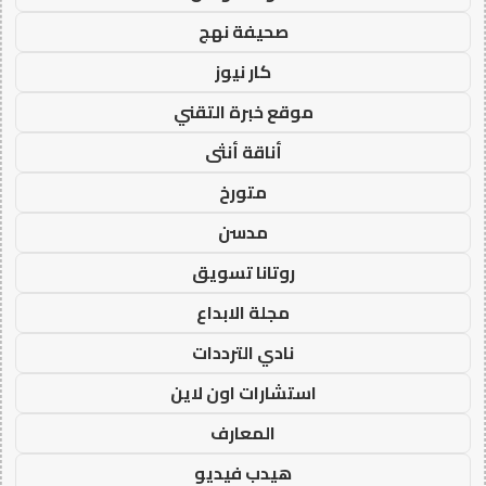
صحيفة نهج
كار نيوز
موقع خبرة التقني
أناقة أنثى
متورخ
مدسن
روتانا تسويق
مجلة الابداع
نادي الترددات
استشارات اون لاين
المعارف
هيدب فيديو