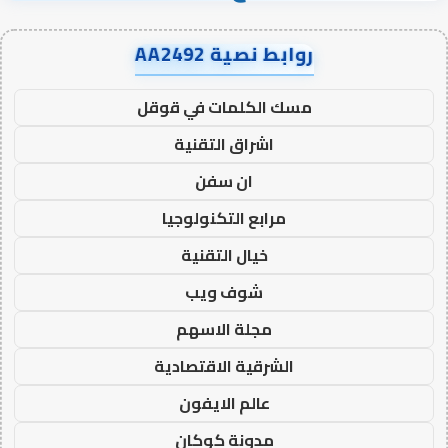
روابط نصية AA2492
مسك الكلمات في قوقل
اشراق التقنية
ان سفن
مرابع التكنولوجيا
خيال التقنية
شوف ويب
مجلة الاسهم
الشرقية الاقتصادية
عالم الايفون
مدونة كوكان