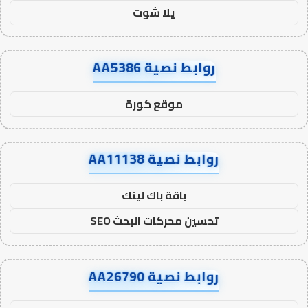
يلا شوت
روابط نصية AA5386
موقع كورة
روابط نصية AA11138
باقة باك لينك
تحسين محركات البحث SEO
روابط نصية AA26790