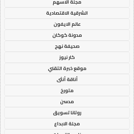
مجلة الاسهم
الشرقية الاقتصادية
عالم الايفون
مدونة كوكان
صحيفة نهج
كار نيوز
موقع خبرة التقني
أناقة أنثى
متورخ
مدسن
روتانا تسويق
مجلة الابداع