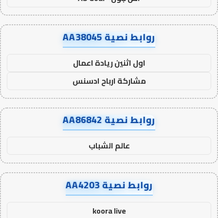
روابط نصية AA38045
اول اثنين ريادة اعمال
مشاركة ارباح ادسنس
روابط نصية AA86842
عالم الشباب
روابط نصية AA4203
koora live