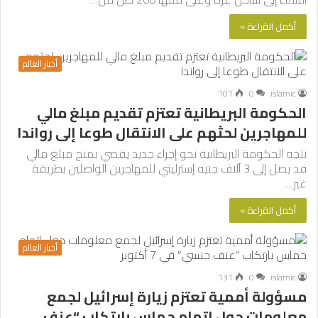
أكمل القراءة »
أخبار العالم
101
0
islamic
الحكومة البريطانية تعتزم تقديم مبلغ مالي
للمهاجرين لحثهم على الانتقال طوعا إلى رواندا
تتجه الحكومة البريطانية نحو إجراء جديد يقضي بمنح مبلغ مالي
قد يصل إلى 3 آلاف جنيه إسترليني للمهاجرين الواصلين بطريقة
غير…
أكمل القراءة »
أخبار العالم
131
0
islamic
مسؤولة أممية تعتزم زيارة إسرائيل لجمع
معلومات حول اتهام حماس بارتكاب “عنف