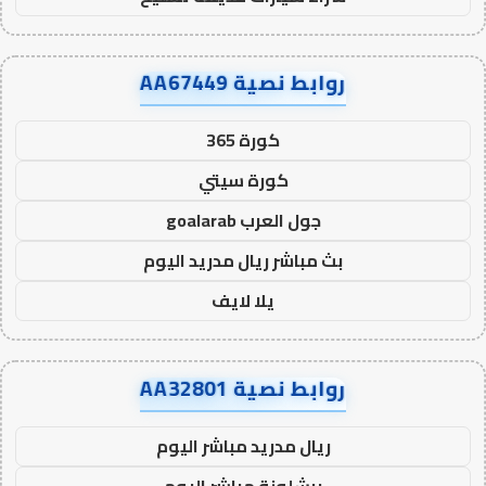
روابط نصية AA67449
كورة 365
كورة سيتي
جول العرب goalarab
بث مباشر ريال مدريد اليوم
يلا لايف
روابط نصية AA32801
ريال مدريد مباشر اليوم
برشلونة مباشر اليوم