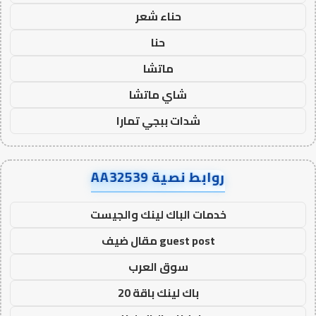
حناء شعر
حنا
ماتشا
شاي ماتشا
شدات ببجي تمارا
روابط نصية AA32539
خدمات الباك لينك والجيست
guest post مقال ضيف
سوق العرب
باك لينك باقة 20