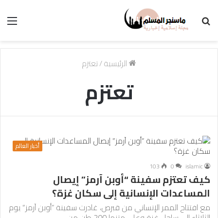
بحث
الق
عن
الرئيسية
/
تعتزم
تعتزم
أخبار العالم
103
0
islamic
كيف تعتزم سفينة “أوبن آرمز” إيصال
المساعدات الإنسانية إلى سكان غزة؟
مع افتتاح الممر الإنساني من قبرص، غادرت سفينة “أوبن آرمز” يوم
الثلاثاء إلى ساحل غزة وعلى متنها 200 طن من…