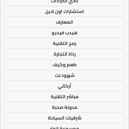
نادي الترددات
استشارات اون لاين
المعارف
هيدب فيديو
رمح التقنية
رذاذ التجارة
طعم وكيف
شهود نت
أركاني
مباشر التقنية
مدونة صحبة
شرقيات السياحة
موسوعة انوار