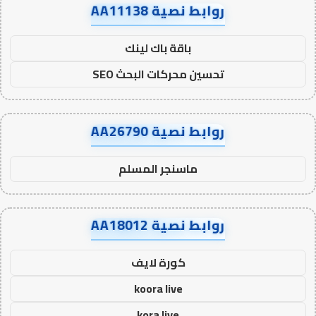
روابط نصية AA11138
باقة باك لينك
تحسين محركات البحث SEO
روابط نصية AA26790
ماسنجر المسلم
روابط نصية AA18012
كورة لايف
koora live
kora live