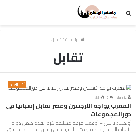
بحث
الق
عن
الرئيسية
/
تقابل
تقابل
أخبار العالم
99
0
islamic
المغرب يواجه الأرجنتين ومصر تقابل إسبانيا في
دورالمجموعات
أولمبياد باريس – أوقعت قرعة مسابقة كرة القدم ضمن دورة
الألعاب الأولمبية المقررة هذا الصيف في باريس المنتخب المصري
إلى…