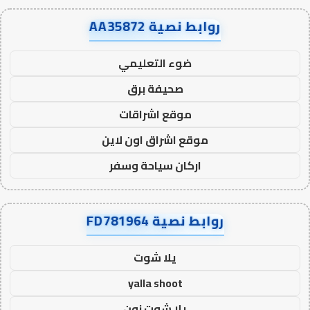
روابط نصية AA35872
ضوء التعليمي
صحيفة برق
موقع اشراقات
موقع اشراق اون لاين
اركان سياحة وسفر
روابط نصية FD781964
يلا شوت
yalla shoot
يلا شوت زون