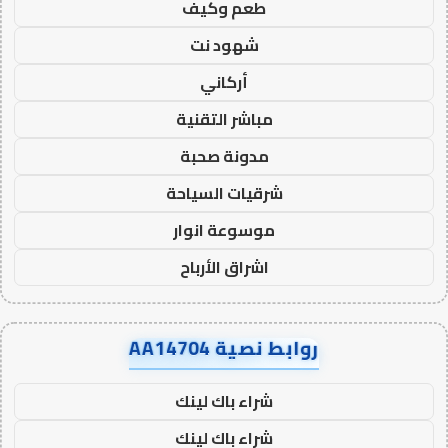
طعم وكيف
شهود نت
أركاني
مباشر التقنية
مدونة صحبة
شرقيات السياحة
موسوعة انوار
اشراق الأرباح
روابط نصية AA14704
شراء باك لينك
شراء باك لينك