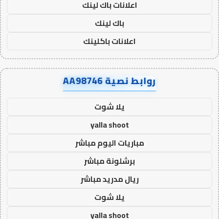
اعلانات باك لينك
باك لينك
اعلانات باكلينك
روابط نصية AA98746
يلا شوت
yalla shoot
مباريات اليوم مباشر
برشلونة مباشر
ريال مدريد مباشر
يلا شوت
yalla shoot