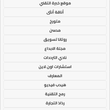
موقع خبرة التقني
أناقة أنثى
متورخ
مدسن
روتانا تسويق
مجلة الابداع
نادي الترددات
استشارات اون لاين
المعارف
هيدب فيديو
رمح التقنية
رذاذ التجارة