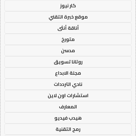
كار نيوز
موقع خبرة التقني
أناقة أنثى
متورخ
مدسن
روتانا تسويق
مجلة الابداع
نادي الترددات
استشارات اون لاين
المعارف
هيدب فيديو
رمح التقنية