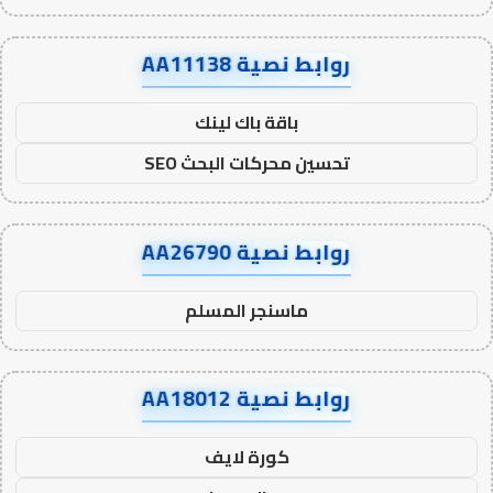
روابط نصية AA11138
باقة باك لينك
تحسين محركات البحث SEO
روابط نصية AA26790
ماسنجر المسلم
روابط نصية AA18012
كورة لايف