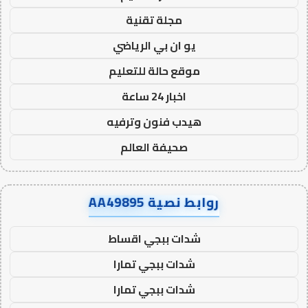
مجلة تقنية
يو ان بي الرياضي
موقع حالة للتعليم
اخبار 24 ساعة
هيدب فنون وترفيه
صحيفة العالم
روابط نصية AA49895
شدات ببجي اقساط
شدات ببجي تمارا
شدات ببجي تمارا