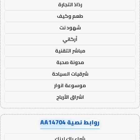
رذاذ التجارة
طعم وكيف
شهود نت
أركاني
مباشر التقنية
مدونة صحبة
شرقيات السياحة
موسوعة انوار
اشراق الأرباح
روابط نصية AA14704
شراء باك لينك