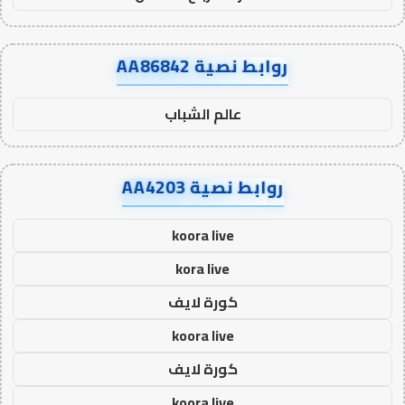
روابط نصية AA86842
عالم الشباب
روابط نصية AA4203
koora live
kora live
كورة لايف
koora live
كورة لايف
koora live