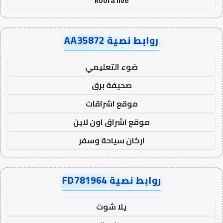
koora live
روابط نصية AA35872
ضوء التعليمي
صحيفة برق
موقع اشراقات
موقع اشراق اون لاين
اركان سياحة وسفر
روابط نصية FD781964
يلا شوت