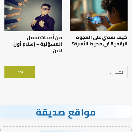
كيف نقضي على الفجوة
من أدبيات تحمل
الرقمية في محيط الأسرة؟
المسؤلية – إسلام أون
لاين
البحث
عن:
مواقع صديقة