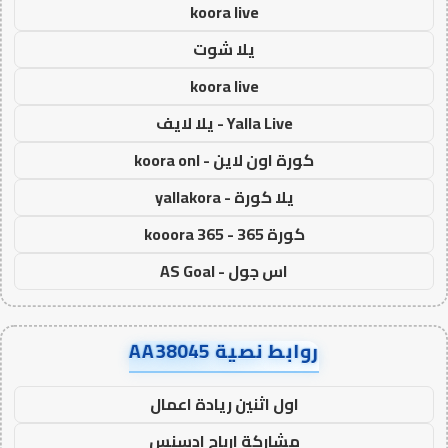
koora live
يلا شوت
koora live
Yalla Live - يلا لايف
كورة اون لاين - koora onl
يلا كورة - yallakora
كورة 365 - kooora 365
اس جول - AS Goal
روابط نصية AA38045
اول اثنين ريادة اعمال
مشاركة ارباح ادسنس