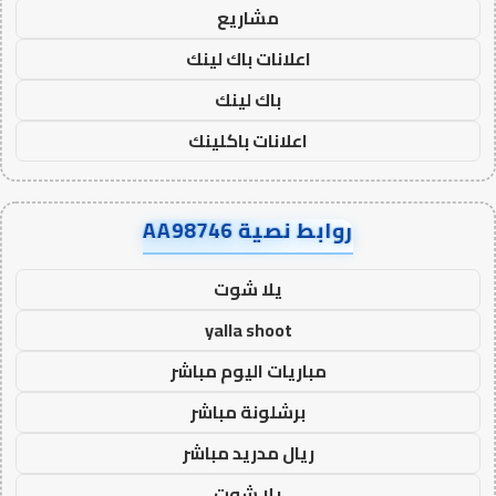
مشاريع
اعلانات باك لينك
باك لينك
اعلانات باكلينك
روابط نصية AA98746
يلا شوت
yalla shoot
مباريات اليوم مباشر
برشلونة مباشر
ريال مدريد مباشر
يلا شوت