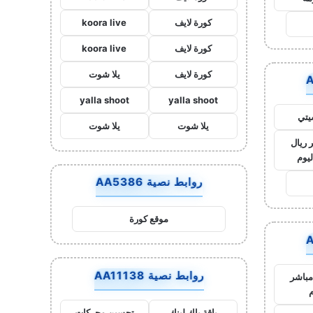
كورة لايف
koora live
كورة لايف
koora live
كورة لايف
يلا شوت
yalla shoot
yalla shoot
يتي
يلا شوت
يلا شوت
 ريال
ليوم
روابط نصية AA5386
موقع كورة
روابط نصية AA11138
مباشر
م
باقة باك لينك
تحسين محركات