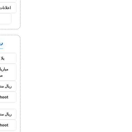
اعلانات
روا
يلا
مباريا
مب
ريال مد
shoot
ريال مد
shoot