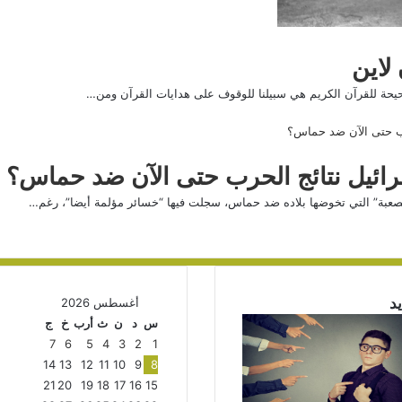
لاين
حيحة للقرآن الكريم هي سبيلنا للوقوف على هدايات القرآن ومن…
ائيل نتائج الحرب حتى الآن ضد حماس؟
“الصعبة” التي تخوضها بلاده ضد حماس، سجلت فيها “خسائر مؤلمة أيضا”، رغم…
د
أغسطس 2026
س
د
ن
ث
أرب
خ
ج
7
6
5
4
3
2
1
14
13
12
11
10
9
8
21
20
19
18
17
16
15