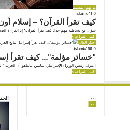
ما يهم المسلم
islamic
41
0
كيف تقرأ القرآن؟ – إسلام أون 
سؤال مع بساطته مهم جدا: كيف تقرأ القرآن؟ إذ القراءة الص
أكمل القراءة »
أخبار العالم
islamic
169
0
"خسائر مؤلمة"… كيف تقرأ إسر
اعترف رئيس الوزراء الإسرائيلي بنيامين نتانياهو أن الحرب 
أكمل القراءة »
البحث
الجدي
عن: