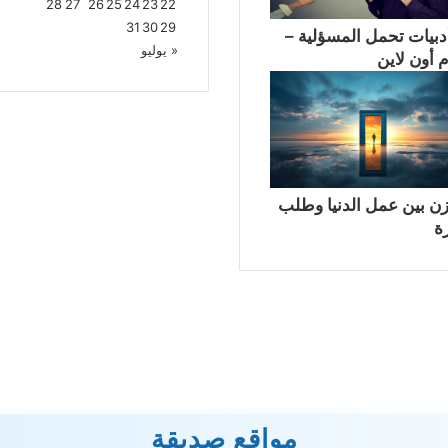
28
27
26
25
24
23
22
31
30
29
دبيات تحمل المسؤلية –
« يوليو
 أون لاين
زن بين عمل الدنيا وطلب
ة
مواقع صديقة