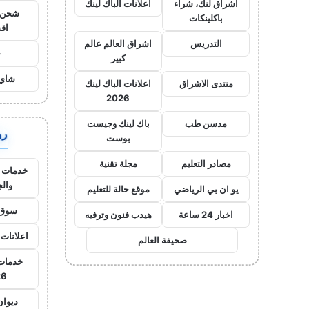
اشراق لنك، شراء
اعلانات الباك لينك
شحن ي
باكلينكات
اق
التدريس
اشراق العالم عالم
ح
كبير
شاي 
منتدى الاشراق
اعلانات الباك لينك
2026
مدسن طب
باك لينك وجيست
روا
بوست
مصادر التعليم
مجلة تقنية
خدمات ا
وال
يو ان بي الرياضي
موقع حالة للتعليم
سوق 
اخبار 24 ساعة
هيدب فنون وترفيه
اعلانات 
صحيفة العالم
خدمات 
26
ديوان