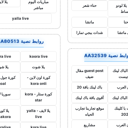
مباريات اليوم
يلا لا
لا لودو
حناء شعر
مباشر
ساط
yalla live
نا
ماتشا
ماتشا
شدات ببجي تمارا
روابط نصية AA80513
بط نصية AA32539
ra live
koora live
يلا شوت
يلا ش
لباك لينك
guest post مقال
جيست
ضيف
كورة اون لاين -
goal
kora onli
العرب
باك لينك باقة 20
كورة ستار - kora
سوريا ل
الباك لينك
أقوى باقة باك لينك
star
با كلينك
موقع تجاربنا تجارب
يلا لايف - yalla
يلا كور
20
الحياه
lakora
live
 العرب
مشاريع
ralive
kora live