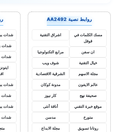
روابط نصية AA2492
روا
مسك الكلمات في
اشراق التقنية
شدات بب
قوقل
شدات بب
ان سفن
مرابع التكنولوجيا
شدات ب
خيال التقنية
شوف ويب
ايتون
مجلة الاسهم
الشرقية الاقتصادية
اق
عالم الايفون
مدونة كوكان
شدات بب
صحيفة نهج
كار نيوز
شدات ب
موقع خبرة التقني
أناقة أنثى
شدات بب
متورخ
مدسن
شدات ب
روتانا تسويق
مجلة الابداع
متجر