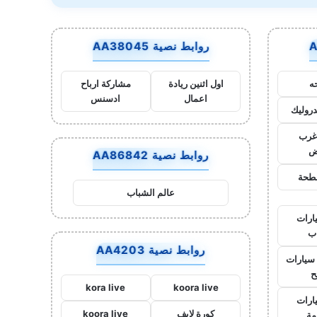
الخلاف
روابط نصية AA38045
ه
اول اثنين ريادة
مشاركة ارباح
اعمال
ادسنس
روليك
غرب
ض
روابط نصية AA86842
طحة
عالم الشباب
ارات
ب
روابط نصية AA4203
سيارات
ح
kora live
koora live
ارات
كورة لايف
koora live
مة