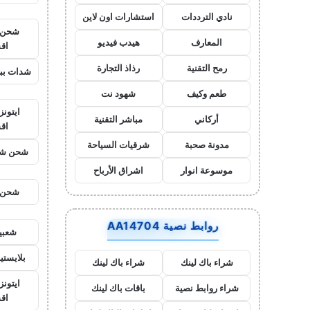
نادي الترددات
استشارات اون لاين
شحن ي
المعارف
هيدب فيديو
اق
رمح التقنية
رذاذ التجارة
شدات بب
طعم وكيف
شهود نت
ايتون
أركاني
مباشر التقنية
اق
مدونة صحبة
شرقيات السياحة
شحن شد
موسوعة انوار
اشراق الأرباح
شحن ي
روابط نصية AA14704
شعبي
بلايست
شراء باك لينك
شراء باك لينك
ايتونز
شراء روابط نصية
باقات باك لينك
اق