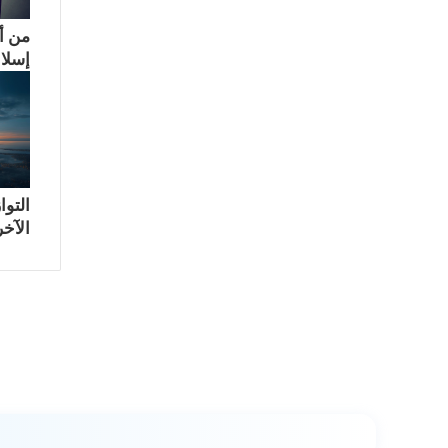
من أ
إسلام
التوا
الآخر