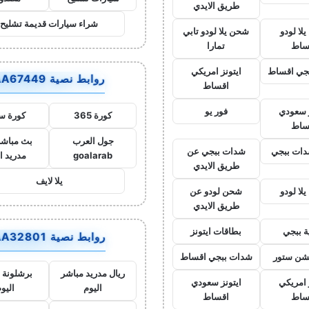
طريق الايدي
شراء سيارات قديمة تشليح
لا لودو
شحن يلا لودو تابي
ساط
تمارا
جي اقساط
ايتونز امريكي
روابط نصية AA67449
اقساط
ز سعودي
فور يو
كورة 365
كورة س
ساط
جول العرب
بث مباشر
ات ببجي
شدات ببجي عن
goalarab
مدريد ا
طريق الايدي
يلا لايف
لا لودو
شحن لودو عن
طريق الايدي
ة ببجي
بطاقات ايتونز
روابط نصية AA32801
يشن ستور
شدات ببجي اقساط
ريال مدريد مباشر
برشلونة 
 امريكي
ايتونز سعودي
اليوم
اليو
ساط
اقساط