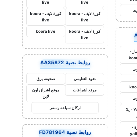
live
live
وت
كورة لايف - koora
كورة لايف - koora
live
live
كورة لايف - koora
koora live
live
ار -
koo
روابط نصية AA35872
وت
ضوء التعليمي
صحيفة برق
koo
موقع اشراقات
موقع اشراق اون
لاين
وت
اركان سياحة وسفر
Yalla Live - يلا
ة -
روابط نصية FD781964
yal