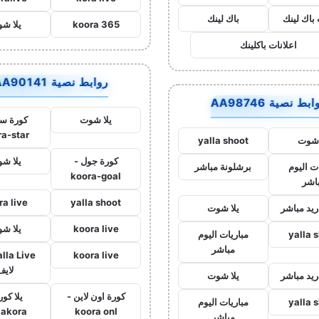
 باك لينك
باك لينك
koora 365
يلا ش
اعلانات باكلينك
روابط نصية AA90141
بط نصية AA98746
يلا شوت
كورة ست
ra-star
 شوت
yalla shoot
كورة جول -
يلا ش
ت اليوم
برشلونة مباشر
koora-goal
اشر
ra live
yalla shoot
ريد مباشر
يلا شوت
koora live
يلا ش
yalla 
مباريات اليوم
مباشر
koora live
لايف
ريد مباشر
يلا شوت
كورة اون لاين -
يلا كور
yalla 
مباريات اليوم
lakora
koora onl
مباشر