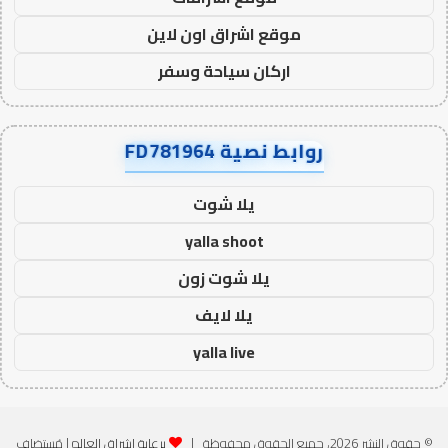
موقع اشراق اون لاين
اركان سياحة وسفر
روابط نصية FD781964
يلا شوت
yalla shoot
يلا شوت زون
يلا لايف
yalla live
© حقوق النشر 2026، جميع الحقوق محفوظة |
برعاية اشراق العالم
| مُستضاف