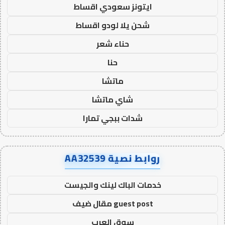
ايتونز سعودي اقساط
شحن يلا لودو اقساط
حناء شعر
حنا
ماتشا
شاي ماتشا
شدات ببجي تمارا
روابط نصية AA32539
خدمات الباك لينك والجيست
guest post مقال ضيف
سوق العرب