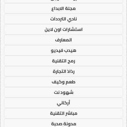
مجلة الابداع
نادي الترددات
استشارات اون لاين
المعارف
هيدب فيديو
رمح التقنية
رذاذ التجارة
طعم وكيف
شهود نت
أركاني
مباشر التقنية
مدونة صحبة