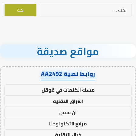
البحث
عن:
مواقع صديقة
روابط نصية AA2492
مسك الكلمات في قوقل
اشراق التقنية
ان سفن
مرابع التكنولوجيا
خيال التقنية