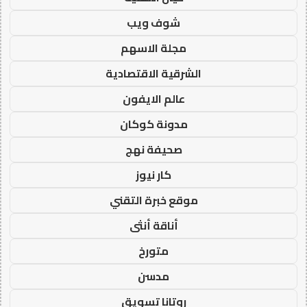
شوف ويب
مجلة الاسهم
الشرقية الاقتصادية
عالم الايفون
مدونة كوكان
صحيفة نهج
كار نيوز
موقع خبرة التقني
أناقة أنثى
متورخ
مدسن
روتانا تسويق