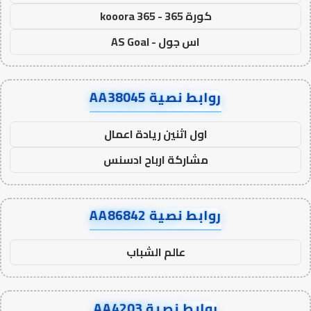
كورة 365 - kooora 365
اس جول - AS Goal
روابط نصية AA38045
اول اثنين ريادة اعمال
مشاركة ارباح ادسنس
روابط نصية AA86842
عالم الشباب
روابط نصية AA4203