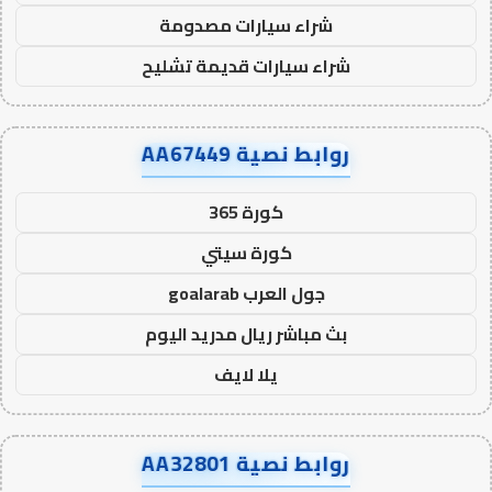
شراء سيارات مصدومة
شراء سيارات قديمة تشليح
روابط نصية AA67449
كورة 365
كورة سيتي
جول العرب goalarab
بث مباشر ريال مدريد اليوم
يلا لايف
روابط نصية AA32801