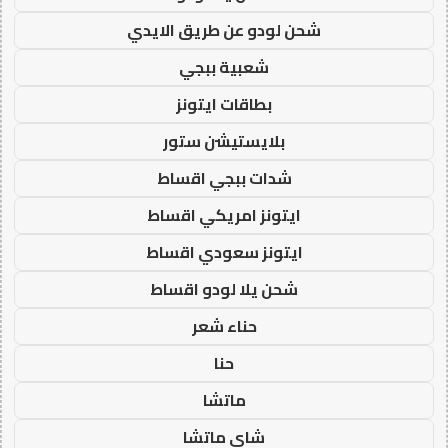
شحن لودو عن طريق الايدي
شعبية ببجي
بطاقات ايتونز
بلايستيشن ستور
شدات ببجي اقساط
ايتونز امريكي اقساط
ايتونز سعودي اقساط
شحن يلا لودو اقساط
حناء شعر
حنا
ماتشا
شاي ماتشا