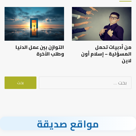
من أدبيات تحمل
التوازن بين عمل الدنيا
المسؤلية – إسلام أون
وطلب الآخرة
لاين
البحث
عن:
مواقع صديقة