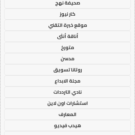
صحيفة نهج
كار نيوز
موقع خبرة التقني
أناقة أنثى
متورخ
مدسن
روتانا تسويق
مجلة الابداع
نادي الترددات
استشارات اون لاين
المعارف
هيدب فيديو