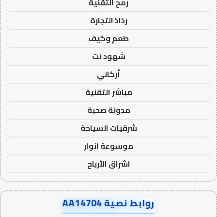
رمح التقنية
رذاذ التجارة
طعم وكيف
شهود نت
أركاني
مباشر التقنية
مدونة صحبة
شرقيات السياحة
موسوعة انوار
اشراق الأرباح
روابط نصية AA14704