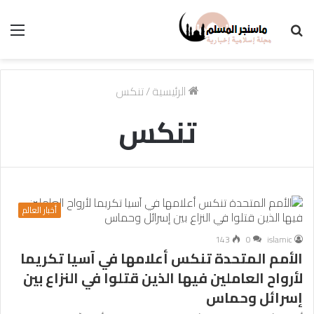
بحث
الق
عن
الرئيسية
/
تنكس
تنكس
أخبار العالم
143
0
islamic
الأمم المتحدة تنكس أعلامها في آسيا تكريما
لأرواح العاملين فيها الذين قتلوا في النزاع بين
إسرائل وحماس