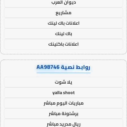
ديوان العرب
مشاريع
اعلانات باك لينك
باك لينك
اعلانات باكلينك
روابط نصية AA98746
يلا شوت
yalla shoot
مباريات اليوم مباشر
برشلونة مباشر
ريال مدريد مباشر