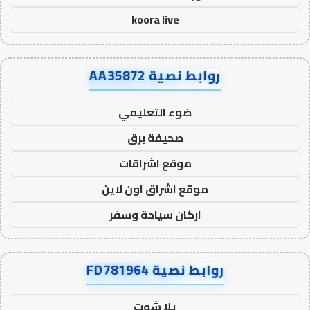
koora live
روابط نصية AA35872
ضوء التعليمي
صحيفة برق
موقع اشراقات
موقع اشراق اون لاين
اركان سياحة وسفر
روابط نصية FD781964
يلا شوت