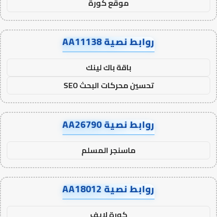
موقع كورة
روابط نصية AA11138
باقة باك لينك
تحسين محركات البحث SEO
روابط نصية AA26790
ماسنجر المسلم
روابط نصية AA18012
كورة لايف