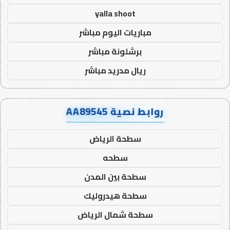
yalla shoot
مباريات اليوم مباشر
برشلونة مباشر
ريال مدريد مباشر
روابط نصية AA89545
سطحة الرياض
سطحه
سطحة بين المدن
سطحة هيدروليك
سطحة شمال الرياض