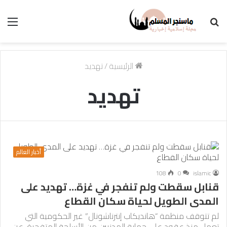
بحث
الق
عن
الرئيسية
/
تهديد
تهديد
أخبار العالم
108
0
islamic
قنابل سقطت ولم تنفجر في غزة… تهديد على
المدى الطويل لحياة سكان القطاع
لم تتوقف منظمة “هانديكاب إنترناشونال” غير الحكومية التي
تعمل منذ عقود على حماية المدنيين من الأسلحة المتفجرة، عن