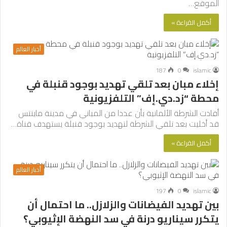
الموقع…
أكمل القراءة »
أخبار العالم
187
0
islamic
إخلاء مبان بعد تلقي تهديد بوجود قنبلة في
محطة “زد.دي.إف” التلفزيونية
أفادت الشرطة الألمانية بأن عددا من المباني في مدينة ماينتس
قد أخليت بعد تلقي الشرطة لتهديد بوجود قنبلة يستهدف قناة…
أكمل القراءة »
أخبار العالم
197
0
islamic
بين تهديد الفيضانات والزلازل.. ما احتمال أن
يتكرر سيناريو درنة في سد النهضة الإثيوبي؟