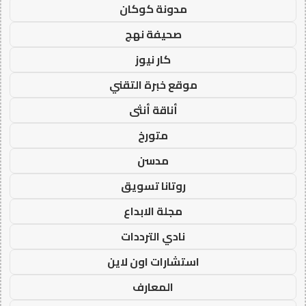
مدونة كوكان
صحيفة نهج
كار نيوز
موقع خبرة التقني
أناقة أنثى
متورخ
مدسن
روتانا تسويق
مجلة الابداع
نادي الترددات
استشارات اون لاين
المعارف