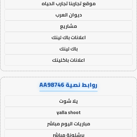
موقع تجاربنا تجارب الحياه
ديوان العرب
مشاريع
اعلانات باك لينك
باك لينك
اعلانات باكلينك
روابط نصية AA98746
يلا شوت
yalla shoot
مباريات اليوم مباشر
برشلونة مباشر