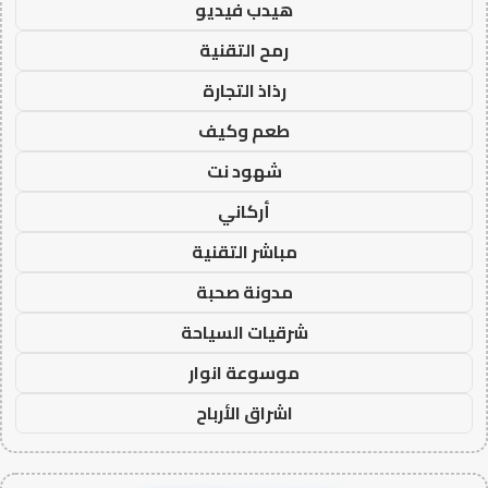
هيدب فيديو
رمح التقنية
رذاذ التجارة
طعم وكيف
شهود نت
أركاني
مباشر التقنية
مدونة صحبة
شرقيات السياحة
موسوعة انوار
اشراق الأرباح