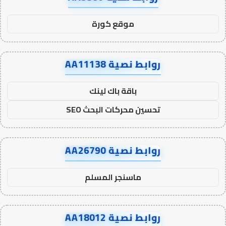
موقع كورة
روابط نصية AA11138
باقة باك لينك
تحسين محركات البحث SEO
روابط نصية AA26790
ماسنجر المسلم
روابط نصية AA18012