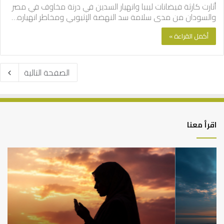
أثارت كارثة فيضانات ليببا وانهيار السدين في درنة مخاوف في مصر
والسودان من مدى سلامة سد النهضة الإثيوبي ومخاطر انهياره…
أكمل القراءة »
الصفحة التالية
اقرأ معنا
كيف
أه
تشكل
أسب
العبادات
عد
شخصية
است
الإنسان؟
الد