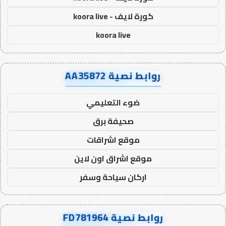
كورة لايف - koora live
koora live
روابط نصية AA35872
ضوء التعليمي
صحيفة برق
موقع اشراقات
موقع اشراق اون لاين
اركان سياحة وسفر
روابط نصية FD781964