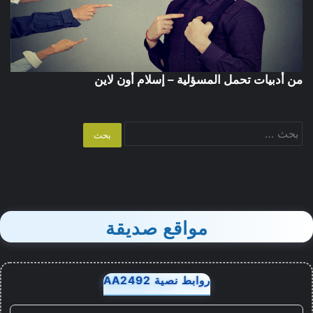
من أدبيات تحمل المسؤلية – إسلام أون لاين
البحث
عن:
مواقع صديقة
روابط نصية AA2492