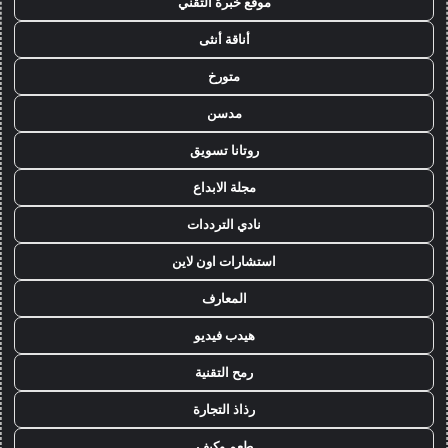
موقع خبرة التقني
أناقة أنثى
متورخ
مدسن
روتانا تسويق
مجلة الابداع
نادي الترددات
استشارات اون لاين
المعارف
هيدب فيديو
رمح التقنية
رذاذ التجارة
طعم وكيف