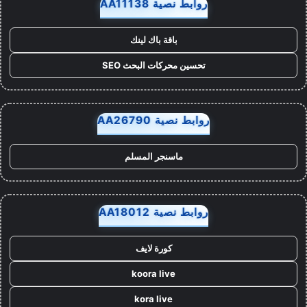
روابط نصية AA11138
باقة باك لينك
تحسين محركات البحث SEO
روابط نصية AA26790
ماسنجر المسلم
روابط نصية AA18012
كورة لايف
koora live
kora live