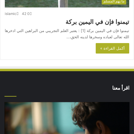
ما يهم المسلم
islamic
42
0
تيمنوا فإن في اليمين بركة
تيمنوا فإن في اليمين بركة [1] : يعتبر العلم التجريبي من البراهين التي ادخرها
الله تعالى لعباده وسخرها لدينه الحق،…
أكمل القراءة »
اقرأ معنا
كيف
نقضي
على
الفجوة
الرقمية