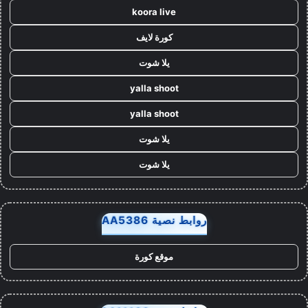
koora live
كورة لايف
يلا شوت
yalla shoot
yalla shoot
يلا شوت
يلا شوت
روابط نصية AA5386
موقع كورة