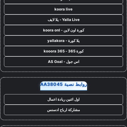
koora live
Yalla Live - يلا لايف
كورة اون لاين - koora onl
يلا كورة - yallakora
كورة 365 - kooora 365
اس جول - AS Goal
روابط نصية AA38045
اول اثنين ريادة اعمال
مشاركة ارباح ادسنس