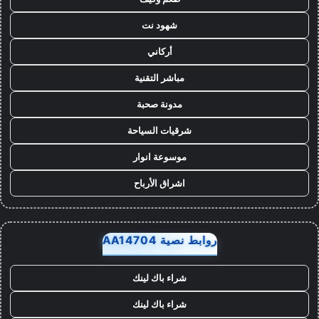
شهود نت
أركاني
مباشر التقنية
مدونة صحبة
شرقيات السياحة
موسوعة انوار
اشراق الأرباح
روابط نصية AA14704
شراء باك لينك
شراء باك لينك