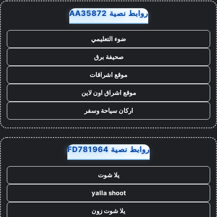
روابط نصية AA35872
ضوء التعليمي
صحيفة برق
موقع اشراقات
موقع اشراق اون لاين
اركان سياحة وسفر
روابط نصية FD781964
يلا شوت
yalla shoot
يلا شوت زون