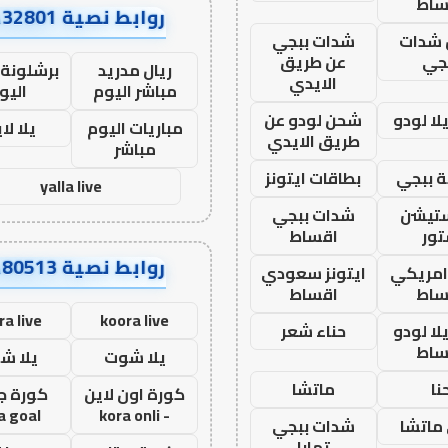
ساط
روابط نصية AA32801
شدات
شدات ببجي
جي
عن طريق
ريال مدريد
برشلونة 
الايدي
مباشر اليوم
اليو
ا لودو
شحن لودو عن
مباريات اليوم
يلا لا
طريق الايدي
مباشر
 ببجي
بطاقات ايتونز
yalla live
ستيشن
شدات ببجي
ور
اقساط
روابط نصية AA80513
 امريكي
ايتونز سعودي
ساط
اقساط
ra live
koora live
ا لودو
حناء شعر
ساط
يلا شوت
يلا ش
نا
ماتشا
كورة اون لاين
كورة ج
a goal
- kora onli
ماتشا
شدات ببجي
تمارا