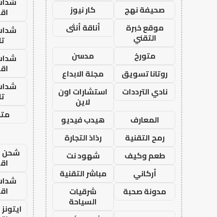
شدات
صحيفة نهج
كار نيوز
اق
موقع خبرة
أناقة أنثى
شدات
التقني
تا
متورخ
مدسن
شدات
اق
روتانا تسويق
مجلة الابداع
شدات
نادي الترددات
استشارات اون
تا
لاين
متجر
المعارف
هيدب فيديو
رمح التقنية
رذاذ التجارة
شحن يل
طعم وكيف
شهود نت
اق
أركاني
مباشر التقنية
شدات
اق
مدونة صحبة
شرقيات
السياحة
ايتونز