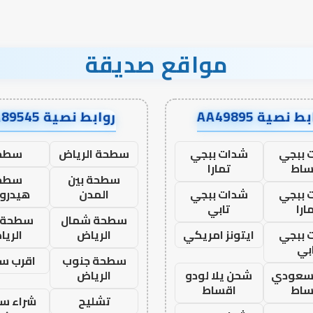
مواقع صديقة
ط نصية AA49895
روابط نصية AA89545
 ببجي
شدات ببجي
سطحة الرياض
سطح
ساط
تمارا
سطحة بين
سطح
 ببجي
شدات ببجي
المدن
هيدرو
ارا
تابي
سطحة شمال
سطحة 
 ببجي
ايتونز امريكي
الرياض
الري
بي
سطحة جنوب
اقرب س
 سعودي
شحن يلا لودو
الرياض
ساط
اقساط
تشليح
شراء سي