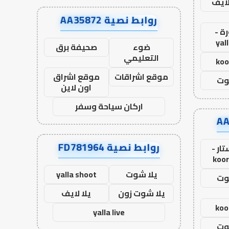
لايف
روابط نصية AA35872
ة -
yal
ضوء
صحيفة برق
التعليمي
koo
موقع اشراقات
موقع اشراق
وت
اون لاين
اركان سياحة وسفر
روابط نصية FD781964
ار -
koor
يلا شوت
yalla shoot
وت
يلا شوت زون
يلا لايف
koo
yalla live
وت