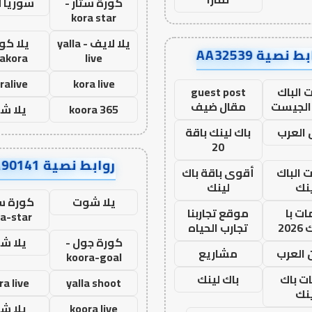
كورة ستار -
سوريا 
kora star
يلا لايف - yalla
يلا كور
ط نصية AA32539
lakora
live
ralive
kora live
 الباك
guest post
الجيست
مقال ضيف
koora 365
يلا ش
العرب
باك لينك باقة
20
روابط نصية AA90141
ت الباك
أقوى باقة باك
نك
لينك
يلا شوت
كورة ست
ت با
موقع تجاربنا
a-star
20
تجارب الحياه
كورة جول -
يلا ش
 العرب
مشاريع
koora-goal
ات باك
باك لينك
ra live
yalla shoot
نك
koora live
يلا ش