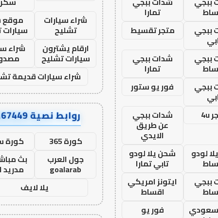
 ببجي
شدات ببجي
سكرا
ساط
تمارا
شراء سيارات
موقع ش
 ببجي
متجر تقسيط
تشليح
سيارات 
بي
ارقام يشترون
شراء سي
 ببجي
شدات ببجي
سيارات تشليح
مصدو
ساط
تمارا
شراء سيارات قديمة تشل
 ببجي
فور يو ستور
بي
روابط نصية AA67449
 4u
شدات ببجي
عن طريق
الايدي
كورة 365
كورة س
ا لودو
شحن يلا لودو
جول العرب
بث مباشر
ساط
تابي تمارا
goalarab
مدريد ا
 ببجي
ايتونز امريكي
يلا لايف
ساط
اقساط
 سعودي
فور يو