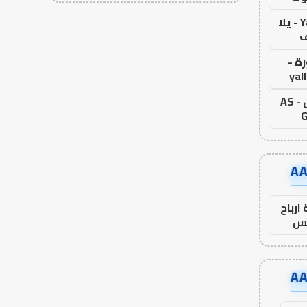
Yalla Live - يلا
ف
ة -
yal
اس جول - AS
G
ارباح
س