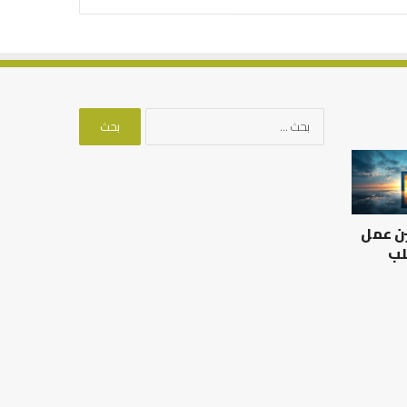
البحث
عن:
العلاقة
من
العلمية
أدبيات
بين
تحمل
الإمام
المسؤلية
ين عمل
مالك
–
والليث
إسلام
لب
بن
أون
العلاقة العلمية بين الإمام
سعد:
لاين
مالك والليث بن سعد: نموذج
من أدبيات تحمل المس
نموذج
في أدب الخلاف
إسلام أون لاين
في
أدب
الخلاف