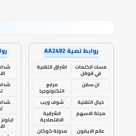
روابط نصية AA2492
رواب
مسك الكلمات
اشراق التقنية
شدات
في قوقل
اق
ان سفن
مرابع
شدات
التكنولوجيا
تم
خيال التقنية
شوف ويب
شدات
تا
مجلة الاسهم
الشرقية
الاقتصادية
ايتونز
اق
عالم الايفون
مدونة كوكان