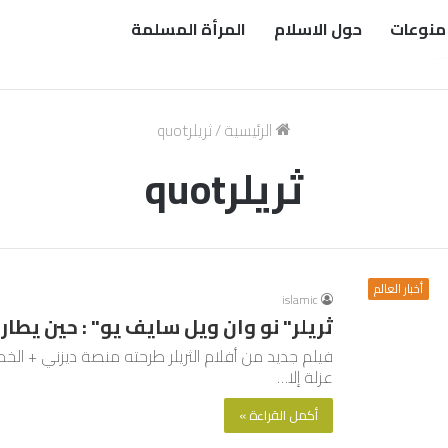
منوعات
حول الاسلام
المرأة المسلمة
الرئيسية
/
ثريلرquot
ثريلرquot
أخبار العالم
islamic
ثريلر" نو وان ويل سايف يو" : حين يطا
فيلم جديد من أفلام الثريلر طرحته منصة ديزني + الخ
عزلة إلا…
أكمل القراءة »