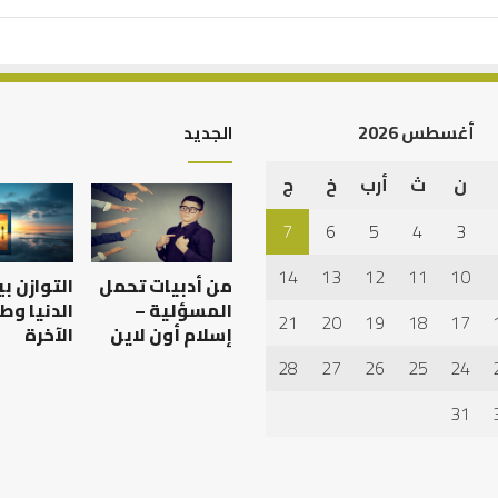
أغسطس 2026
الجديد
ن
ث
أرب
خ
ج
أهم
أسباب
7
6
5
4
3
عدم
استجابة
14
13
12
11
10
من أدبيات تحمل
التوازن ب
الدعاء
المسؤلية –
الدنيا وط
21
20
19
18
17
إسلام أون لاين
الآخرة
28
27
26
25
24
 العبادات شخصية
أهم أسباب عدم استجابة
الدعاء
31