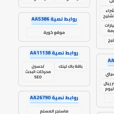
ب
راء
تشليح
روابط نصية AA5386
ارات
مة
موقع كورة
يح
روابط نصية AA11138
باقة باك لينك
تحسين
محركات البحث
يتي
SEO
 ريال
ليوم
روابط نصية AA26790
ماسنجر المسلم