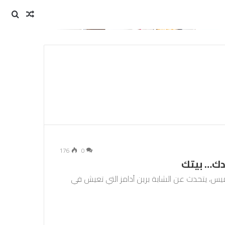
مقال
بحث
عن
عشوائي
176
0
ردك… بيتك
ميس، يتحدث عن الشابة برين آدامز التي تعيش في