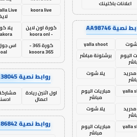
اعلانات باكلينك
koora live
لاي
ط نصية AA98746
كورة اون لاين
يلا كور
lakora
- koora onl
 شوت
yalla shoot
كورة 365 -
oal
kooora 365
ت اليوم
برشلونة مباشر
اشر
مدريد
يلا شوت
روابط نصية AA38045
اشر
yalla 
مباريات اليوم
اول اثنين ريادة
مشاركة 
مباشر
اعمال
ادسن
مدريد
يلا شوت
اشر
روابط نصية AA86842
yalla 
مباريات اليوم
مباشر