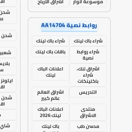
اق
موسوعة انوار
اشراق الأرباح
شحن 
بب
روابط نصية AA14704
شحن يل
شراء باك لينك
شراء باك لينك
شراء روابط
باقات باك لينك
شعبية
نصية
بلاي
اشراق لنك،
اعلانات الباك
ست
شراء
لينك
ايتونز
باكلينكات
اق
التدريس
اشراق العالم
شحن يل
عالم كبير
اق
منتدى
اعلانات الباك
ح
الاشراق
لينك 2026
شاي 
مدسن طب
باك لينك