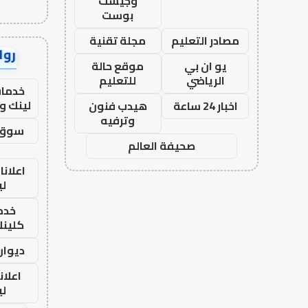
وجيست
بوست
مصادر التعليم
مجلة تقنية
رواب
يو ان بي
موقع حالة
الرياضي
للتعليم
خدمات
لينك و
اخبار 24 ساعة
هيدب فنون
وترفيه
سوق 
صحيفة العالم
اعلانا
لي
خدما
كلينك 26
ديوان
اعلان
لي