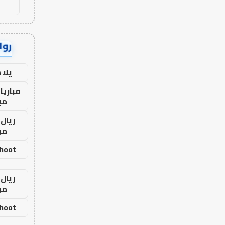
رواب
يلا
مباريا
مب
ريال 
مب
shoot
ريال 
مب
shoot