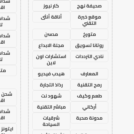
شدات
صحيفة نهج
كار نيوز
اق
موقع خبرة
أناقة أنثى
شدات
التقني
تا
متورخ
مدسن
شدات
اق
روتانا تسويق
مجلة الابداع
شدات
نادي الترددات
استشارات اون
تا
لاين
متجر
المعارف
هيدب فيديو
رمح التقنية
رذاذ التجارة
شحن يل
طعم وكيف
شهود نت
اق
أركاني
مباشر التقنية
شدات
اق
مدونة صحبة
شرقيات
السياحة
ايتونز