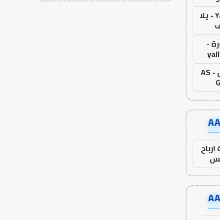
Yalla Live - يلا
ف
ة -
yal
اس جول - AS
G
ارباح
س