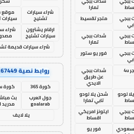
 ببجي
شدات ببجي
سكرا
ساط
تمارا
شراء سيارات
موقع ش
 ببجي
متجر تقسيط
تشليح
سيارات 
بي
ارقام يشترون
شراء سي
 ببجي
شدات ببجي
سيارات تشليح
مصدو
ساط
تمارا
شراء سيارات قديمة تشل
 ببجي
فور يو ستور
بي
روابط نصية AA67449
 4u
شدات ببجي
عن طريق
الايدي
كورة 365
كورة س
ا لودو
شحن يلا لودو
جول العرب
بث مباشر
ساط
تابي تمارا
goalarab
مدريد ا
 ببجي
ايتونز امريكي
يلا لايف
ساط
اقساط
 سعودي
فور يو