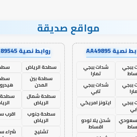
مواقع صديقة
ط نصية AA49895
روابط نصية AA89545
 ببجي
شدات ببجي
سطحة الرياض
سطح
ساط
تمارا
سطحة بين
سطح
 ببجي
شدات ببجي
المدن
هيدرو
ارا
تابي
سطحة شمال
سطحة 
 ببجي
ايتونز امريكي
الرياض
الري
بي
سطحة جنوب
اقرب س
 سعودي
شحن يلا لودو
الرياض
ساط
اقساط
تشليح
شراء سي