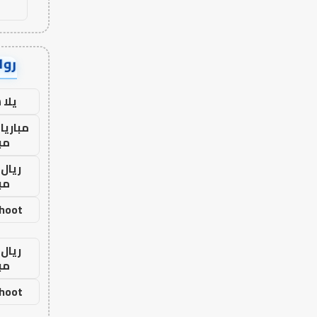
رواب
يلا
مباريا
مب
ريال 
مب
shoot
ريال 
مب
shoot