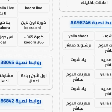
اعلانات باكلينك
koora live
لاي
ط نصية AA98746
كورة اون لاين
يلا كور
lakora
- koora onl
 شوت
yalla shoot
كورة 365 -
oal
kooora 365
ت اليوم
برشلونة مباشر
اشر
مدريد
يلا شوت
روابط نصية AA38045
اشر
yalla 
مباريات اليوم
اول اثنين ريادة
مشاركة 
مباشر
اعمال
ادسن
مدريد
يلا شوت
اشر
روابط نصية AA86842
yalla 
مباريات اليوم
مباشر