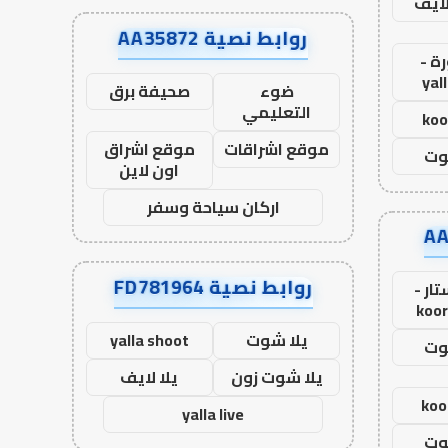
لايف
روابط نصية AA35872
ة -
yal
ضوء
صحيفة برق
التعليمي
koo
موقع اشراقات
موقع اشراق
وت
اون لاين
اركان سياحة وسفر
روابط نصية FD781964
ار -
koor
يلا شوت
yalla shoot
وت
يلا شوت زون
يلا لايف
koo
yalla live
وت