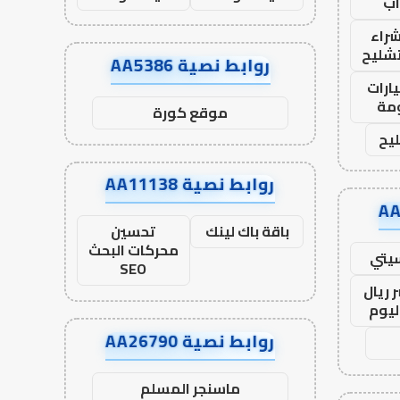
ب
راء
تشليح
روابط نصية AA5386
ارات
مة
موقع كورة
يح
روابط نصية AA11138
باقة باك لينك
تحسين
محركات البحث
يتي
SEO
 ريال
ليوم
روابط نصية AA26790
ماسنجر المسلم