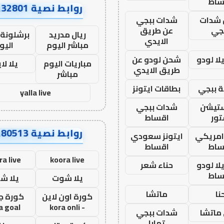
ساط
روابط نصية AA32801
شدات
شدات ببجي
جي
عن طريق
ريال مدريد
برشلونة 
الايدي
مباشر اليوم
اليو
ا لودو
شحن لودو عن
مباريات اليوم
يلا لا
طريق الايدي
مباشر
 ببجي
بطاقات ايتونز
yalla live
ستيشن
شدات ببجي
ور
اقساط
روابط نصية AA80513
 امريكي
ايتونز سعودي
ساط
اقساط
ra live
koora live
ا لودو
حناء شعر
ساط
يلا شوت
يلا ش
نا
ماتشا
كورة اون لاين
كورة ج
a goal
- kora onli
ماتشا
شدات ببجي
تمارا