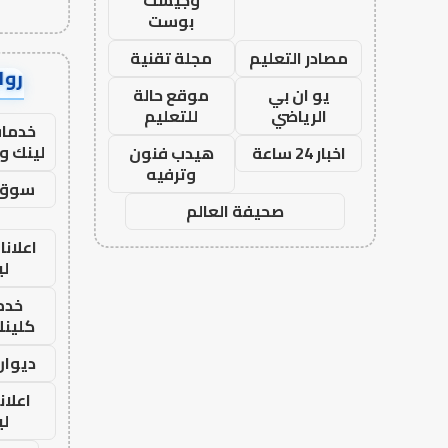
وجيست
بوست
مصادر التعليم
مجلة تقنية
رواب
يو ان بي
موقع حالة
الرياضي
للتعليم
خدمات
لينك و
اخبار 24 ساعة
هيدب فنون
وترفيه
سوق 
صحيفة العالم
اعلانا
لي
خدما
كلينك 26
ديوان
اعلان
لي