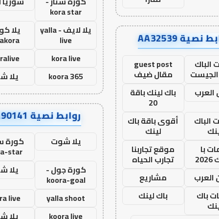
كورة ستار -
سوريا 
kora star
يلا لايف - yalla
يلا كور
ط نصية AA32539
lakora
live
ralive
kora live
 الباك
guest post
الجيست
مقال ضيف
koora 365
يلا ش
العرب
باك لينك باقة
20
روابط نصية AA90141
ت الباك
أقوى باقة باك
نك
لينك
يلا شوت
كورة ست
ت با
موقع تجاربنا
a-star
20
تجارب الحياه
كورة جول -
يلا ش
 العرب
مشاريع
koora-goal
ات باك
باك لينك
ra live
yalla shoot
نك
koora live
يلا ش