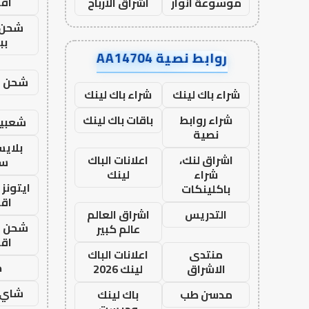
اق
موسوعة انوار
اشراق الأرباح
شحن 
بب
روابط نصية AA14704
شحن يل
شراء باك لينك
شراء باك لينك
شراء روابط
باقات باك لينك
شعبية
نصية
بلاي
اشراق لنك،
اعلانات الباك
ست
شراء
لينك
ايتونز
باكلينكات
اق
التدريس
اشراق العالم
شحن يل
عالم كبير
اق
منتدى
اعلانات الباك
ح
الاشراق
لينك 2026
شاي 
مدسن طب
باك لينك