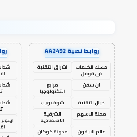
روابط نصية AA2492
رواب
مسك الكلمات
اشراق التقنية
شدات
في قوقل
اق
ان سفن
مرابع
شدات
التكنولوجيا
تم
خيال التقنية
شوف ويب
شدات
تا
مجلة الاسهم
الشرقية
الاقتصادية
ايتونز
اق
عالم الايفون
مدونة كوكان