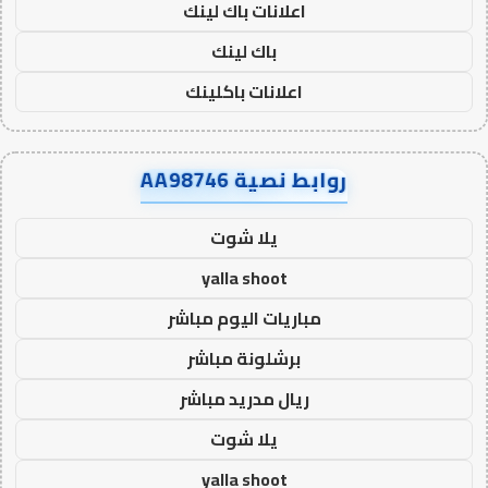
اعلانات باك لينك
باك لينك
اعلانات باكلينك
روابط نصية AA98746
يلا شوت
yalla shoot
مباريات اليوم مباشر
برشلونة مباشر
ريال مدريد مباشر
يلا شوت
yalla shoot