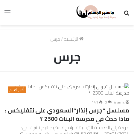
بحث
الق
عن
الرئيسية
/
جرس
جرس
أخبار العالم
141
0
islamic
مسلسل “جرس إنذار”السعودي على نتفليكس :
ماذا حدث في مدرسة البنات 2300 ؟
عودة إلى الصفحة الرئيسية / برامج / ستريم تايم نشرت في:
20/01/2024 – 08:56 06:52 فيلم جرس إنذار السعودي ©…