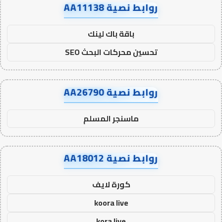
روابط نصية AA11138
باقة باك لينك
تحسين محركات البحث SEO
روابط نصية AA26790
ماسنجر المسلم
روابط نصية AA18012
كورة لايف
koora live
kora live