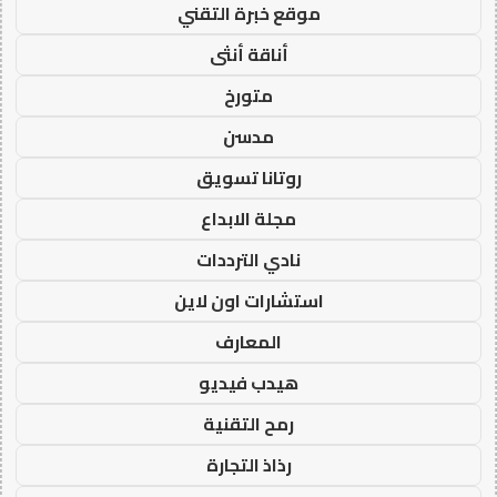
موقع خبرة التقني
أناقة أنثى
متورخ
مدسن
روتانا تسويق
مجلة الابداع
نادي الترددات
استشارات اون لاين
المعارف
هيدب فيديو
رمح التقنية
رذاذ التجارة