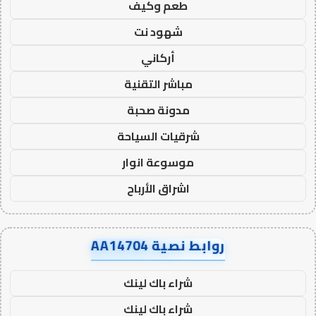
طعم وكيف
شهود نت
أركاني
مباشر التقنية
مدونة صحبة
شرقيات السياحة
موسوعة انوار
اشراق الأرباح
روابط نصية AA14704
شراء باك لينك
شراء باك لينك