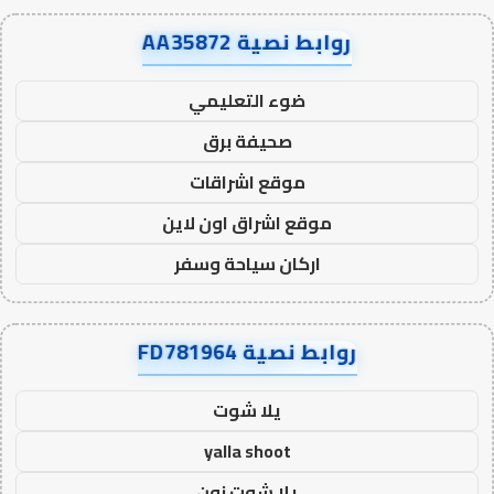
روابط نصية AA35872
ضوء التعليمي
صحيفة برق
موقع اشراقات
موقع اشراق اون لاين
اركان سياحة وسفر
روابط نصية FD781964
يلا شوت
yalla shoot
يلا شوت زون