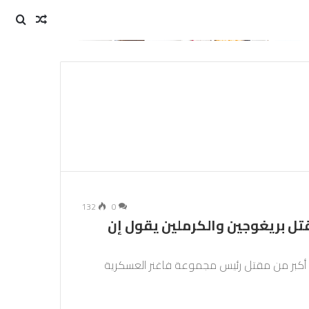
مقال
بحث
عن
عشوائي
132
0
تل بريغوجين والكرملين يقول إن
شكل أكبر من مقتل رئيس مجموعة فاغنر العسكرية