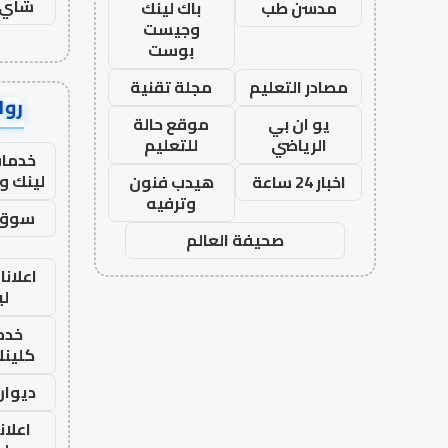
شاي 
مدسن طب
باك لينك
وجيست
بوست
مصادر التعليم
مجلة تقنية
رواب
يو ان بي
موقع حالة
الرياضي
للتعليم
خدمات
لينك و
اخبار 24 ساعة
هيدب فنون
وترفيه
سوق 
صحيفة العالم
اعلانا
لي
خدما
كلينك 26
ديوان
اعلان