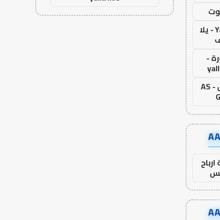
وت
Yalla Live - يلا
ف
ة -
yal
اس جول - AS
G
ارباح
س