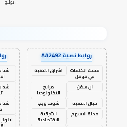
« يوليو
روابط نصية AA2492
رواب
مسك الكلمات
اشراق التقنية
شدات
في قوقل
اق
ان سفن
مرابع
شدات
التكنولوجيا
تم
خيال التقنية
شوف ويب
شدات
تا
مجلة الاسهم
الشرقية
الاقتصادية
ايتونز
اق