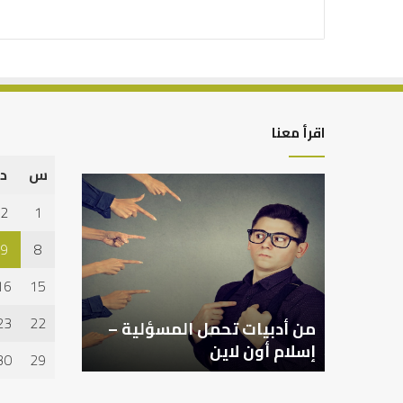
اقرأ معنا
س
د
من
التوازن
أدبيات
بين
2
1
تحمل
عمل
المسؤلية
الدنيا
9
8
–
وطلب
إسلام
الآخرة
16
15
أون
لاين
23
22
من أدبيات تحمل المسؤلية –
التوازن بين عمل الد
إسلام أون لاين
الآخرة
30
29