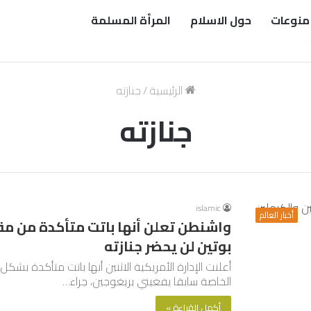
منوعات
حول الاسلام
المرأة المسلمة
الرئيسية
/
جنازته
جنازته
islamic
أخبار العالم
واشنطن تعلن أنها باتت متأكدة من مق
بوتين لن يحضر جنازته
أعلنت الإدارة الأمريكية الاثنين أنها باتت متأكدة ب
الخاصة سابقا يفغيني بريغوجين، جراء…
أكمل القراءة »