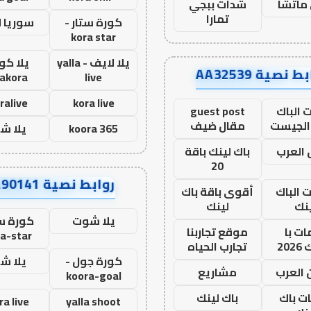
ماتشا
شدات ببجي
تمارا
كورة ستار -
سوريا 
kora star
يلا لايف - yalla
يلا كور
ط نصية AA32539
lakora
live
ralive
kora live
 الباك
guest post
الجيست
مقال ضيف
koora 365
يلا ش
العرب
باك لينك باقة
20
روابط نصية AA90141
ت الباك
أقوى باقة باك
نك
لينك
يلا شوت
كورة ست
ت با
موقع تجاربنا
a-star
20
تجارب الحياه
كورة جول -
يلا ش
 العرب
مشاريع
koora-goal
ات باك
باك لينك
ra live
yalla shoot