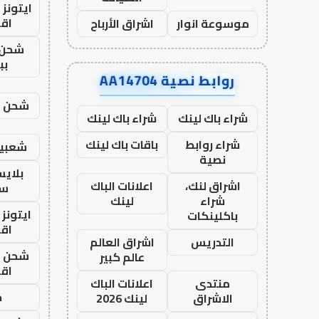
ايتونز
اق
موسوعة انوار
اشراق الأرباح
شحن 
بب
روابط نصية AA14704
شحن يل
شراء باك لينك
شراء باك لينك
شراء روابط
باقات باك لينك
شعبية
نصية
بلاي
اشراق لنك،
اعلانات الباك
ست
شراء
لينك
ايتونز
باكلينكات
اق
التدريس
اشراق العالم
شحن يل
عالم كبير
اق
منتدى
اعلانات الباك
ح
الاشراق
لينك 2026