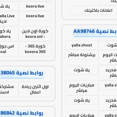
نك
koora live
يلا ش
اعلانات باكلينك
koora live
لاي
ط نصية AA98746
كورة اون لاين
يلا كور
lakora
- koora onl
 شوت
yalla shoot
كورة 365 -
oal
kooora 365
ت اليوم
برشلونة مباشر
اشر
مدريد
يلا شوت
روابط نصية AA38045
اشر
yalla 
مباريات اليوم
اول اثنين ريادة
مشاركة 
مباشر
اعمال
ادسن
مدريد
يلا شوت
اشر
روابط نصية AA86842
yalla 
مباريات اليوم