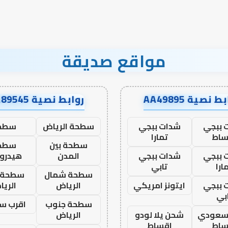
مواقع صديقة
ط نصية AA49895
روابط نصية AA89545
 ببجي
شدات ببجي
سطحة الرياض
سطح
ساط
تمارا
سطحة بين
سطح
 ببجي
شدات ببجي
المدن
هيدرو
ارا
تابي
سطحة شمال
سطحة 
 ببجي
ايتونز امريكي
الرياض
الري
بي
سطحة جنوب
اقرب س
 سعودي
شحن يلا لودو
الرياض
ساط
اقساط