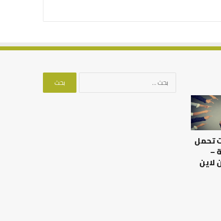
البحث
عن:
كيف
نقضي
على
الفجوة
ت تحمل
الرقمية
في
 –
محيط
 لاين
الأسرة؟
ب عدم استجابة
كيف نقضي على الفجوة
الرقمية في محيط الأسرة؟