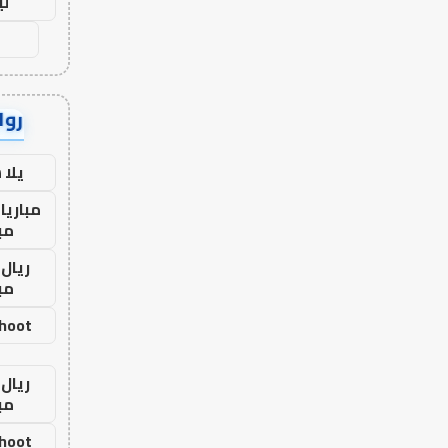
لي
رواب
يلا
مباريا
مب
ريال 
مب
shoot
ريال 
مب
shoot