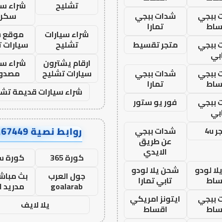
تشليح
شراء سي
 ببجي
شدات ببجي
سكرا
ساط
تمارا
شراء سيارات
موقع ش
 ببجي
متجر تقسيط
تشليح
سيارات 
بي
ارقام يشترون
شراء سي
 ببجي
شدات ببجي
سيارات تشليح
مصدو
ساط
تمارا
شراء سيارات قديمة تشل
 ببجي
فور يو ستور
بي
روابط نصية AA67449
 4u
شدات ببجي
عن طريق
الايدي
كورة 365
كورة س
ا لودو
شحن يلا لودو
جول العرب
بث مباشر
ساط
تابي تمارا
goalarab
مدريد ا
 ببجي
ايتونز امريكي
يلا لايف
ساط
اقساط