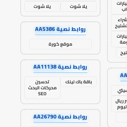
ارات
يلا شوت
يلا شوت
ب
راء
تشليح
روابط نصية AA5386
ارات
مة
موقع كورة
يح
روابط نصية AA11138
باقة باك لينك
تحسين
محركات البحث
يتي
SEO
 ريال
ليوم
روابط نصية AA26790