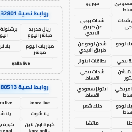
 سعودي
فور يو
ساط
روابط نصية AA32801
شدات
شدات ببجي
جي
عن طريق
ريال مدريد
برشلونة 
الايدي
مباشر اليوم
اليو
ا لودو
شحن لودو عن
مباريات اليوم
يلا لا
طريق الايدي
مباشر
 ببجي
بطاقات ايتونز
yalla live
ستيشن
شدات ببجي
ور
اقساط
روابط نصية AA80513
 امريكي
ايتونز سعودي
ساط
اقساط
ra live
koora live
ا لودو
حناء شعر
ساط
يلا شوت
يلا ش
نا
ماتشا
كورة اون لاين
كورة ج
a goal
- kora onli