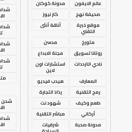
عالم الايفون
مدونة كوكان
شدات
صحيفة نهج
كار نيوز
اق
موقع خبرة
أناقة أنثى
شدات
التقني
تا
متورخ
مدسن
شدات
اق
روتانا تسويق
مجلة الابداع
شدات
نادي الترددات
استشارات اون
تا
لاين
متجر
المعارف
هيدب فيديو
رمح التقنية
رذاذ التجارة
شحن يل
طعم وكيف
شهود نت
اق
أركاني
مباشر التقنية
شدات
اق
مدونة صحبة
شرقيات
السياحة