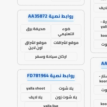
لايف
روابط نصية AA35872
ة -
yal
ضوء
صحيفة برق
التعليمي
koo
موقع اشراقات
موقع اشراق
وت
اون لاين
اركان سياحة وسفر
روابط نصية FD781964
ار -
koor
يلا شوت
yalla shoot
وت
يلا شوت زون
يلا لايف
koo
yalla live