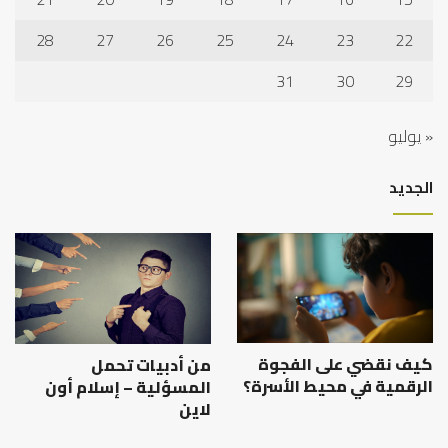
28
27
26
25
24
23
22
31
30
29
« يوليو
الجديد
كيف نقضي على الفجوة
من أدبيات تحمل
الرقمية في محيط الأسرة؟
المسؤلية – إسلام أون
لاين