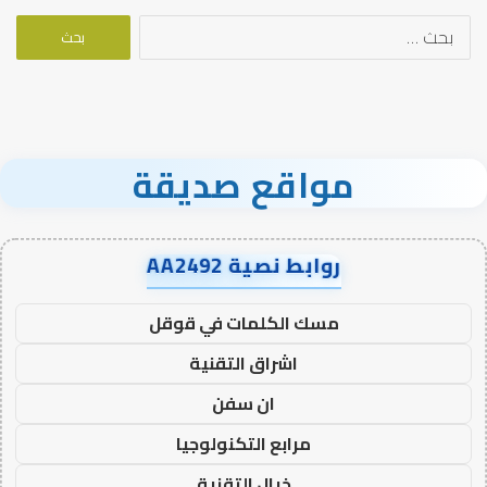
البحث
عن:
مواقع صديقة
روابط نصية AA2492
مسك الكلمات في قوقل
اشراق التقنية
ان سفن
مرابع التكنولوجيا
خيال التقنية