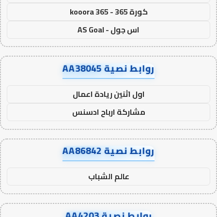
كورة 365 - kooora 365
اس جول - AS Goal
روابط نصية AA38045
اول اثنين ريادة اعمال
مشاركة ارباح ادسنس
روابط نصية AA86842
عالم الشباب
روابط نصية AA4203