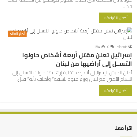
قد…
أكمل القراءة »
أخبار العالم
184
0
islamic
إسرائيل تعلن مقتل أربعة أشخاص حاولوا
التسلل إلى أراضيها من لبنان
أعلن الجيش الإسرائيلي أنه رصد “خلية إرهابية” حاولت التسلل إلى
السياج الأمني مع لبنان وزرع عبوة ناسفة” وأضاف بأنه” قتل…
أكمل القراءة »
اقرأ معنا