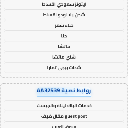
ايتونز سعودي اقساط
شحن يلا لودو اقساط
حناء شعر
حنا
ماتشا
شاي ماتشا
شدات ببجي تمارا
روابط نصية AA32539
خدمات الباك لينك والجيست
guest post مقال ضيف
سوق العرب