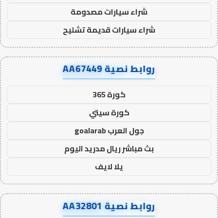
شراء سيارات مصدومة
شراء سيارات قديمة تشليح
روابط نصية AA67449
كورة 365
كورة سيتي
جول العرب goalarab
بث مباشر ريال مدريد اليوم
يلا لايف
روابط نصية AA32801