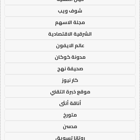
شوف ويب
مجلة الاسهم
الشرقية الاقتصادية
عالم الايفون
مدونة كوكان
صحيفة نهج
كار نيوز
موقع خبرة التقني
أناقة أنثى
متورخ
مدسن
روتانا تسويق