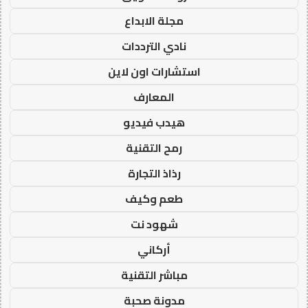
مجلة الابداع
نادي الترددات
استشارات اون لاين
المعارف
هيدب فيديو
رمح التقنية
رذاذ التجارة
طعم وكيف
شهود نت
أركاني
مباشر التقنية
مدونة صحبة