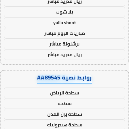
ريال مدريد مباشر
يلا شوت
yalla shoot
مباريات اليوم مباشر
برشلونة مباشر
ريال مدريد مباشر
روابط نصية AA89545
سطحة الرياض
سطحه
سطحة بين المدن
سطحة هيدروليك