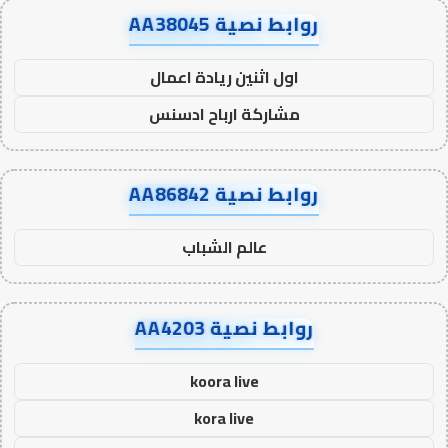
روابط نصية AA38045
اول اثنين ريادة اعمال
مشاركة ارباح ادسنس
روابط نصية AA86842
عالم الشباب
روابط نصية AA4203
koora live
kora live