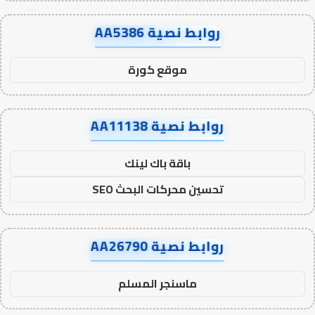
روابط نصية AA5386
موقع كورة
روابط نصية AA11138
باقة باك لينك
تحسين محركات البحث SEO
روابط نصية AA26790
ماسنجر المسلم