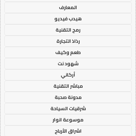
المعارف
هيدب فيديو
رمح التقنية
رذاذ التجارة
طعم وكيف
شهود نت
أركاني
مباشر التقنية
مدونة صحبة
شرقيات السياحة
موسوعة انوار
اشراق الأرباح