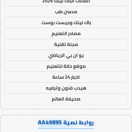
اعلانات الباك لينك 2026
مدسن طب
باك لينك وجيست بوست
مصادر التعليم
مجلة تقنية
يو ان بي الرياضي
موقع حالة للتعليم
اخبار 24 ساعة
هيدب فنون وترفيه
صحيفة العالم
روابط نصية AA49895