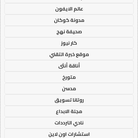
عالم الايفون
مدونة كوكان
صحيفة نهج
كار نيوز
موقع خبرة التقني
أناقة أنثى
متورخ
مدسن
روتانا تسويق
مجلة الابداع
نادي الترددات
استشارات اون لاين