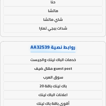
حنا
ماتشا
شاي ماتشا
شدات ببجي تمارا
روابط نصية AA32539
خدمات الباك لينك والجيست
guest post مقال ضيف
سوق العرب
باك لينك باقة 20
اعلانات الباك لينك
أقوى باقة باك لينك