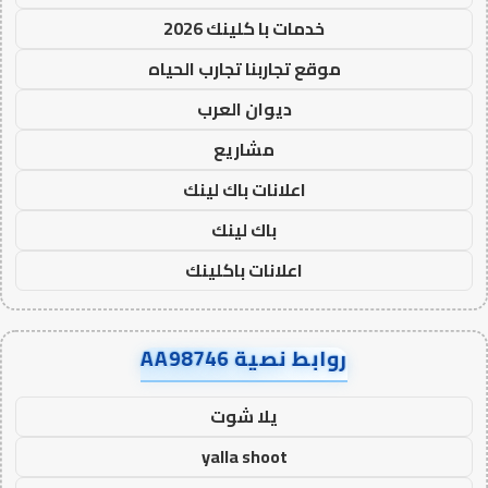
خدمات با كلينك 2026
موقع تجاربنا تجارب الحياه
ديوان العرب
مشاريع
اعلانات باك لينك
باك لينك
اعلانات باكلينك
روابط نصية AA98746
يلا شوت
yalla shoot