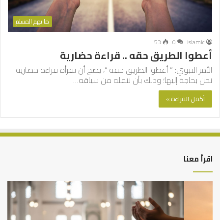
ما يهم المسلم
53
0
islamic
أعطوا الطريق حقه .. قراءة حضارية
الأمر النبوي: ” أعطوا الطريق حقه “، يصح أن نقرأه قراءة حضارية
نحن بحاجة إليها؛ وذلك بأن ننقله من سياقه…
أكمل القراءة »
اقرأ معنا
أهم
الع
أسباب
الع
عدم
بين
استجابة
الإ