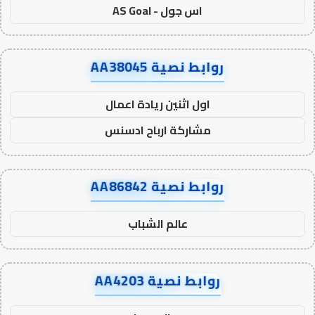
اس جول - AS Goal
روابط نصية AA38045
اول اثنين ريادة اعمال
مشاركة ارباح ادسنس
روابط نصية AA86842
عالم الشباب
روابط نصية AA4203