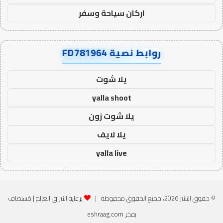
اركان سياحة وسفر
روابط نصية FD781964
يلا شوت
yalla shoot
يلا شوت زون
يلا لايف
yalla live
© حقوق النشر 2026، جميع الحقوق محفوظة |
برعاية اشراق العالم
| مُستضاف
بفخر
eshraag.com