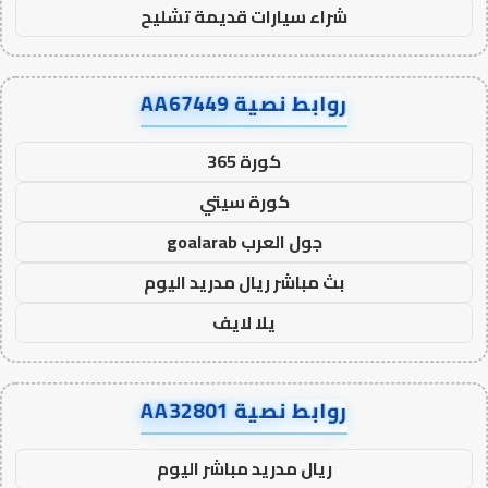
شراء سيارات قديمة تشليح
روابط نصية AA67449
كورة 365
كورة سيتي
جول العرب goalarab
بث مباشر ريال مدريد اليوم
يلا لايف
روابط نصية AA32801
ريال مدريد مباشر اليوم