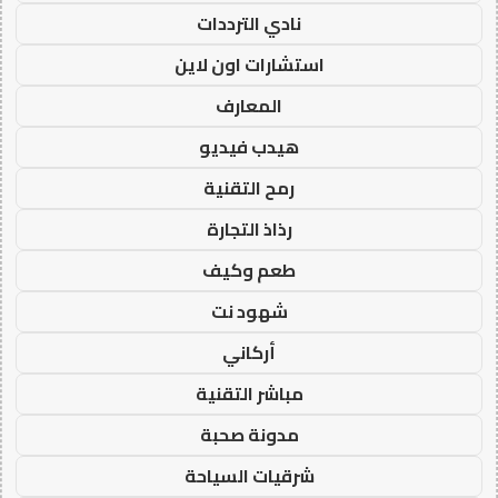
نادي الترددات
استشارات اون لاين
المعارف
هيدب فيديو
رمح التقنية
رذاذ التجارة
طعم وكيف
شهود نت
أركاني
مباشر التقنية
مدونة صحبة
شرقيات السياحة