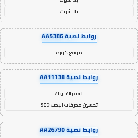
يلا شوت
روابط نصية AA5386
موقع كورة
روابط نصية AA11138
باقة باك لينك
تحسين محركات البحث SEO
روابط نصية AA26790