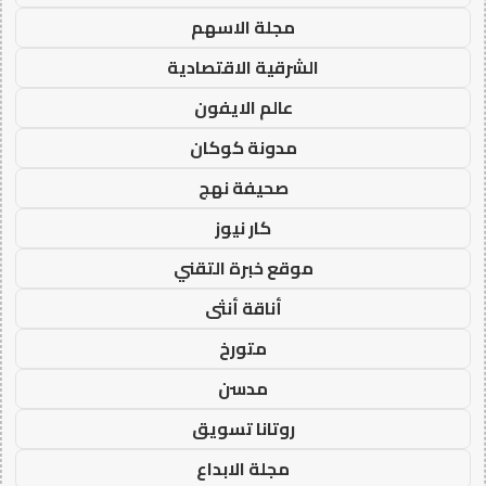
مجلة الاسهم
الشرقية الاقتصادية
عالم الايفون
مدونة كوكان
صحيفة نهج
كار نيوز
موقع خبرة التقني
أناقة أنثى
متورخ
مدسن
روتانا تسويق
مجلة الابداع