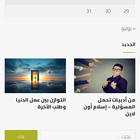
31
30
29
« يوليو
الجديد
من أدبيات تحمل
التوازن بين عمل الدنيا
المسؤلية – إسلام أون
وطلب الآخرة
لاين
البحث
عن: