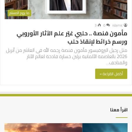
ما يهم المسلم
3
0
islamic
مأمون فنصة .. حلبي غيّر علم الآثار الأوروبي
ورسم خرائط لإنقاذ حلب
مثل رحيل البروفيسور مأمون فنصة رحمه الله في العاشر من أبريل
2026 بالعاصمة الألمانية برلين خسارة فادحة لعالم الآثار
والمتاحف…
أكمل القراءة »
اقرأ معنا
كيف
أه