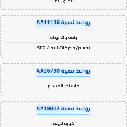
روابط نصية AA11138
باقة باك لينك
تحسين محركات البحث SEO
روابط نصية AA26790
ماسنجر المسلم
روابط نصية AA18012
كورة لايف