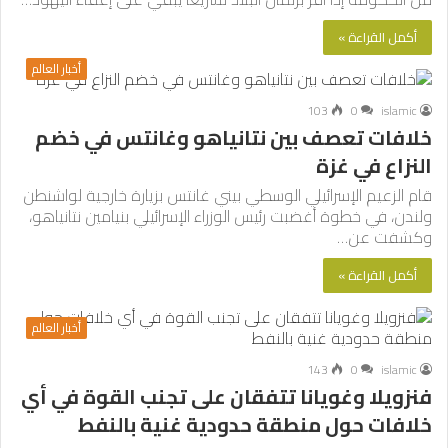
أكمل القراءة »
أخبار العالم
103
0
islamic
خلافات تعصف بين نتانياهو وغانتس في خضم
النزاع في غزة
قام الزعيم الإسرائيلي الوسطي بيني غانتس بزيارة خارجية لواشنطن
ولندن، في خطوة أغضبت رئيس الوزراء الإسرائيلي بنيامين نتانياهو،
وكشفت عن…
أكمل القراءة »
أخبار العالم
143
0
islamic
فنزويلا وغويانا تتفقان على تجنب القوة في أي
خلافات حول منطقة حدودية غنية بالنفط