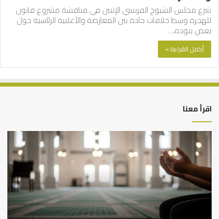
شرع مجلس الشيوخ الفرنسي الإثنين في مناقشة مشروع قانون
للهجرة وسط خلافات حادة بين المعارضة والأغلبية الرئاسية حول
بعض بنوده،…
أكمل القراءة »
اقرأ معنا
أهم
الع
أسباب
الع
عدم
بين
استجابة
الإ
الدعاء
ما
وال
بن
سع
نم
ا