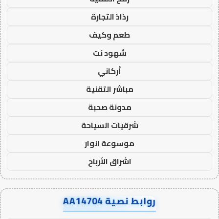
رذاذ التجارة
طعم وكيف
شهود نت
أركاني
مباشر التقنية
مدونة صحبة
شرقيات السياحة
موسوعة انوار
اشراق الأرباح
روابط نصية AA14704