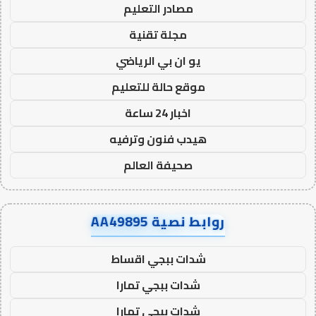
مصادر التعليم
مجلة تقنية
يو ان بي الرياضي
موقع حالة للتعليم
اخبار 24 ساعة
هيدب فنون وترفيه
صحيفة العالم
روابط نصية AA49895
شدات ببجي اقساط
شدات ببجي تمارا
شدات ببجي تمارا