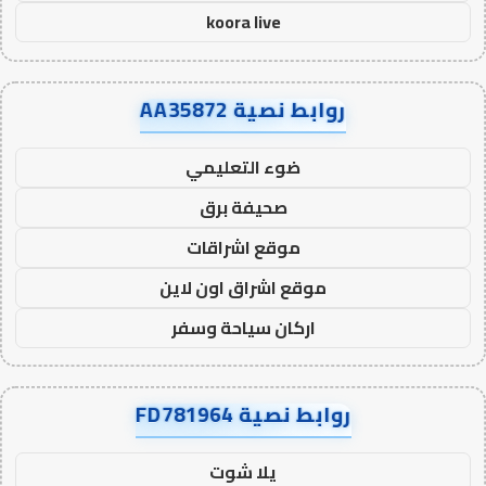
koora live
روابط نصية AA35872
ضوء التعليمي
صحيفة برق
موقع اشراقات
موقع اشراق اون لاين
اركان سياحة وسفر
روابط نصية FD781964
يلا شوت