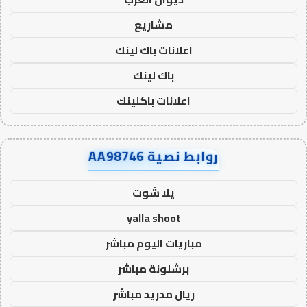
مشاريع
اعلانات باك لينك
باك لينك
اعلانات باكلينك
روابط نصية AA98746
يلا شوت
yalla shoot
مباريات اليوم مباشر
برشلونة مباشر
ريال مدريد مباشر