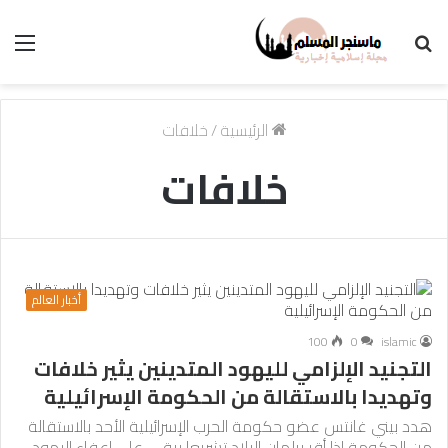
بحث
الق
عن
الرئيسية
/
خلافات
خلافات
أخبار العالم
100
0
islamic
التجنيد الإلزامي لليهود المتدينين يثير خلافات
وتهديدا بالاستقالة من الحكومة الإسرائيلية
هدد بيني غانتس عضو حكومة الحرب الإسرائيلية الأحد بالاستقالة
من الحكومة إذا أقر برلمان البلاد تشريعا يبقي على إعفاء اليهود…