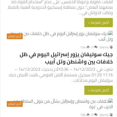
اتفقت فنزويلا وغويانا الخميس، على عدم “استخدام القوة ضد
بعضهما البعض” حول منطقة إيسيكيبو الحدودية الغنية بالنفط،
وقالت الدولتان في…
أكمل القراءة »
أخبار العالم
134
0
islamic
جيك سوليفان يزور إسرائيل اليوم في ظل
خلافات بين واشنطن وتل أبيب
نشرت في: 14/12/2023 – 10:36آخر تحديث: 14/12/2023 –
11:16 01:29 سيجري مستشار الأمن القومي بالبيت الأبيض جيك
سوليفان اليوم محادثات…
أكمل القراءة »
أخبار العالم
136
0
islamic