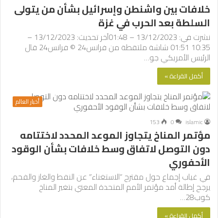
خلافات بين واشنطن وإسرائيل بشأن من يتولى
السلطة بعد الحرب في غزة
نشرت في: 13/12/2023 – 01:48آخر تحديث: 13/12/2023 –
10:35 01:51 شاشة ملتقطة من فرانس24 © فرانس24 قال
الرئيس الأمريكي جو…
أكمل القراءة »
أخبار العالم
153
0
islamic
مؤتمر المناخ يتجاوز الموعد المحدد لاختتامه
دون التوصل لاتفاق وسط خلافات بشأن الوقود
الأحفوري
في غياب إجماع حول مقترح “الاستغناء” عن النفط والغاز والفحم،
يرجح إطالة أمد مؤتمر الأمم المتحدة المعني بتغير المناخ
كوب28…
أكمل القراءة »