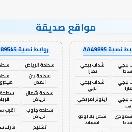
مواقع صديقة
ط نصية AA49895
روابط نصية AA89545
 ببجي
شدات ببجي
سطحة الرياض
سطح
ساط
تمارا
سطحة بين
سطح
 ببجي
شدات ببجي
المدن
هيدرو
ارا
تابي
سطحة شمال
سطحة 
 ببجي
ايتونز امريكي
الرياض
الري
بي
سطحة جنوب
اقرب س
 سعودي
شحن يلا لودو
الرياض
ساط
اقساط
تشليح
شراء سي