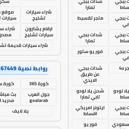
 ببجي
شدات ببجي
سكرا
ساط
تمارا
شراء سيارات
موقع ش
 ببجي
متجر تقسيط
تشليح
سيارات 
بي
ارقام يشترون
شراء سي
 ببجي
شدات ببجي
سيارات تشليح
مصدو
ساط
تمارا
شراء سيارات قديمة تشل
 ببجي
فور يو ستور
بي
روابط نصية AA67449
 4u
شدات ببجي
عن طريق
الايدي
كورة 365
كورة س
ا لودو
شحن يلا لودو
جول العرب
بث مباشر
ساط
تابي تمارا
goalarab
مدريد ا
 ببجي
ايتونز امريكي
يلا لايف
ساط
اقساط
 سعودي
فور يو