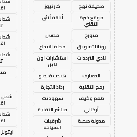
شدات
صحيفة نهج
كار نيوز
اق
موقع خبرة
أناقة أنثى
شدات
التقني
تا
متورخ
مدسن
شدات
اق
روتانا تسويق
مجلة الابداع
شدات
نادي الترددات
استشارات اون
تا
لاين
متجر
المعارف
هيدب فيديو
رمح التقنية
رذاذ التجارة
شحن يل
طعم وكيف
شهود نت
اق
أركاني
مباشر التقنية
شدات
اق
مدونة صحبة
شرقيات
السياحة
ايتونز