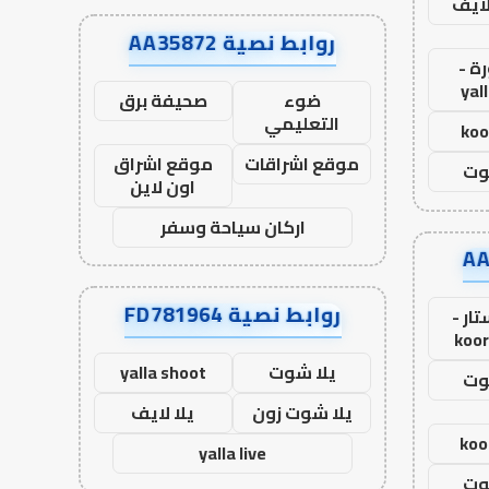
لايف
روابط نصية AA35872
ة -
yal
ضوء
صحيفة برق
التعليمي
koo
موقع اشراقات
موقع اشراق
وت
اون لاين
اركان سياحة وسفر
روابط نصية FD781964
ار -
koor
يلا شوت
yalla shoot
وت
يلا شوت زون
يلا لايف
koo
yalla live
وت