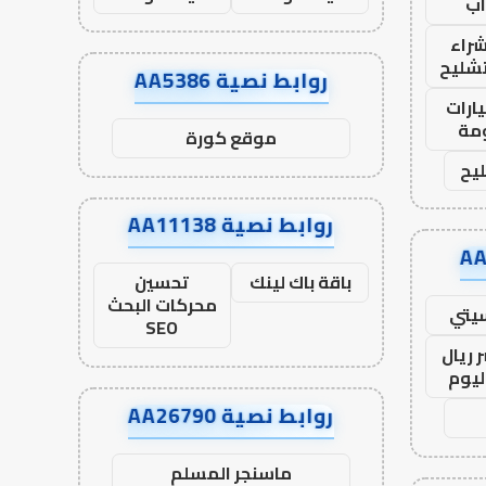
ب
راء
تشليح
روابط نصية AA5386
ارات
مة
موقع كورة
يح
روابط نصية AA11138
باقة باك لينك
تحسين
محركات البحث
يتي
SEO
 ريال
ليوم
روابط نصية AA26790
ماسنجر المسلم