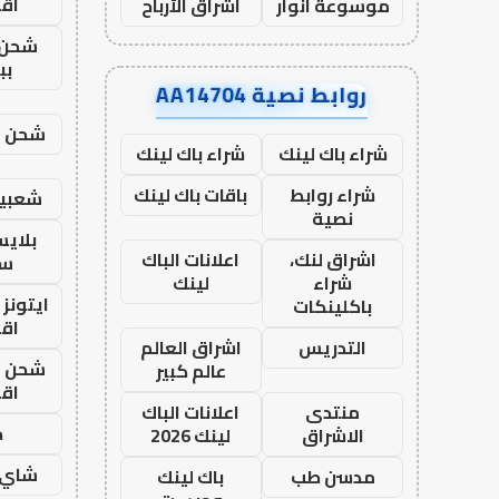
اق
موسوعة انوار
اشراق الأرباح
شحن 
بب
روابط نصية AA14704
شحن يل
شراء باك لينك
شراء باك لينك
شراء روابط
باقات باك لينك
شعبية
نصية
بلاي
اشراق لنك،
اعلانات الباك
ست
شراء
لينك
ايتونز
باكلينكات
اق
التدريس
اشراق العالم
شحن يل
عالم كبير
اق
منتدى
اعلانات الباك
ح
الاشراق
لينك 2026
شاي 
مدسن طب
باك لينك