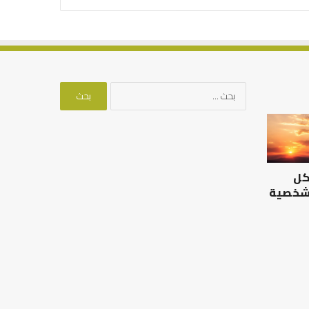
البحث
عن:
الرصيد
التوازن
التربوي
بين
والطفولة
عمل
المبكرة
الدنيا
كل
..
وطلب
كيف
الآخرة
 شخصية
نترجم
الرصيد التربوي والطفولة
خبرات
المبكرة .. كيف نترجم خبرات ما
التوازن بين عمل الدن
ما
قبل المدرسة إلى نجاح؟
الآخرة
قبل
المدرسة
إلى
نجاح؟