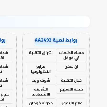
روابط نصية AA2492
رواب
مسك الكلمات
اشراق التقنية
شدات
في قوقل
اق
ان سفن
مرابع
شدات
التكنولوجيا
تم
خيال التقنية
شوف ويب
شدات
تا
مجلة الاسهم
الشرقية
الاقتصادية
ايتونز
اق
عالم الايفون
مدونة كوكان