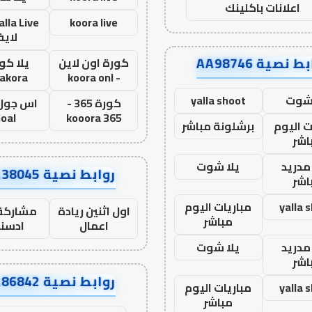
اعلانات باكلينك
koora live
لاي
ط نصية AA98746
كورة اون لاين
يلا كور
lakora
- koora onl
 شوت
yalla shoot
كورة 365 -
oal
kooora 365
ت اليوم
برشلونة مباشر
اشر
مدريد
يلا شوت
روابط نصية AA38045
اشر
yalla 
مباريات اليوم
اول اثنين ريادة
مشاركة 
مباشر
اعمال
ادسن
مدريد
يلا شوت
اشر
روابط نصية AA86842
yalla 
مباريات اليوم
مباشر