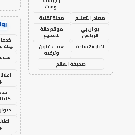
وجيست
بوست
مصادر التعليم
مجلة تقنية
رواب
يو ان بي
موقع حالة
الرياضي
للتعليم
خدمات
لينك و
اخبار 24 ساعة
هيدب فنون
وترفيه
سوق 
صحيفة العالم
اعلانا
لي
خدما
كلينك 26
ديوان
اعلان
لي