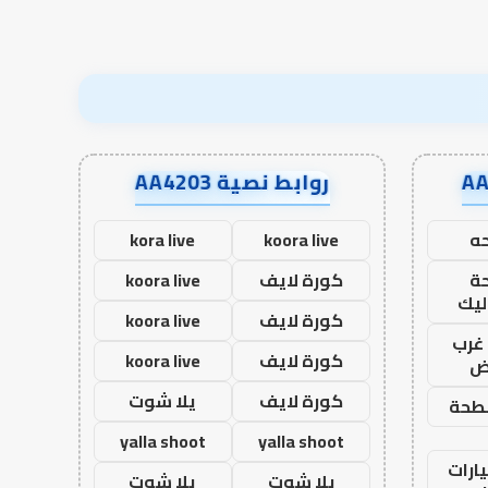
روابط نصية AA4203
ه
koora live
kora live
ة
كورة لايف
koora live
ليك
كورة لايف
koora live
غرب
كورة لايف
koora live
اض
كورة لايف
يلا شوت
طحة
yalla shoot
yalla shoot
ارات
يلا شوت
يلا شوت