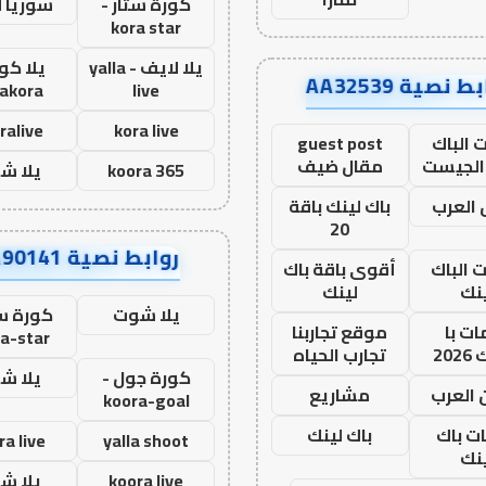
كورة ستار -
سوريا 
kora star
يلا لايف - yalla
يلا كور
ط نصية AA32539
lakora
live
ralive
kora live
 الباك
guest post
الجيست
مقال ضيف
koora 365
يلا ش
العرب
باك لينك باقة
20
روابط نصية AA90141
ت الباك
أقوى باقة باك
نك
لينك
يلا شوت
كورة ست
ت با
موقع تجاربنا
a-star
20
تجارب الحياه
كورة جول -
يلا ش
 العرب
مشاريع
koora-goal
ات باك
باك لينك
ra live
yalla shoot
نك
koora live
يلا ش