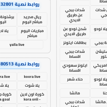
ساط
روابط نصية AA32801
شدات
شدات ببجي
جي
عن طريق
ريال مدريد
برشلونة 
الايدي
مباشر اليوم
اليو
ا لودو
شحن لودو عن
مباريات اليوم
يلا لا
طريق الايدي
مباشر
 ببجي
بطاقات ايتونز
yalla live
ستيشن
شدات ببجي
ور
اقساط
روابط نصية AA80513
 امريكي
ايتونز سعودي
ساط
اقساط
ra live
koora live
ا لودو
حناء شعر
ساط
يلا شوت
يلا ش
نا
ماتشا
كورة اون لاين
كورة ج
a goal
- kora onli
ماتشا
شدات ببجي
تمارا