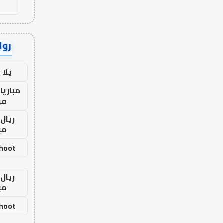
رواب
يلا
مباريا
مب
ريال 
مب
shoot
ريال 
مب
shoot