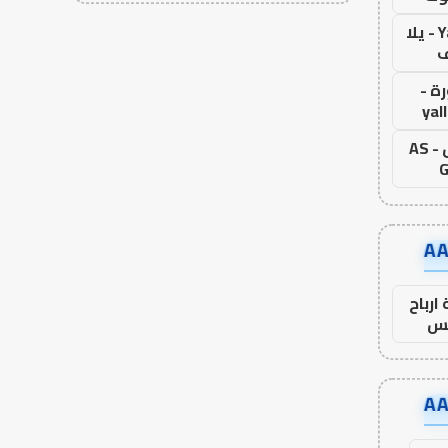
Yalla Live - يلا
ف
ة -
yal
اس جول - AS
G
ارباح
س