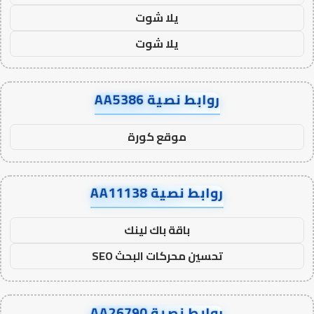
يلا شوت
يلا شوت
روابط نصية AA5386
موقع كورة
روابط نصية AA11138
باقة باك لينك
تحسين محركات البحث SEO
روابط نصية AA26790