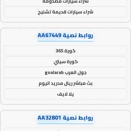
شراء سيارات مصدومة
شراء سيارات قديمة تشليح
روابط نصية AA67449
كورة 365
كورة سيتي
جول العرب goalarab
بث مباشر ريال مدريد اليوم
يلا لايف
روابط نصية AA32801