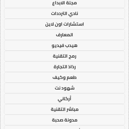
مجلة الابداع
نادي الترددات
استشارات اون لاين
المعارف
هيدب فيديو
رمح التقنية
رذاذ التجارة
طعم وكيف
شهود نت
أركاني
مباشر التقنية
مدونة صحبة