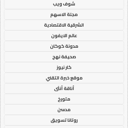
شوف ويب
مجلة الاسهم
الشرقية الاقتصادية
عالم الايفون
مدونة كوكان
صحيفة نهج
كار نيوز
موقع خبرة التقني
أناقة أنثى
متورخ
مدسن
روتانا تسويق