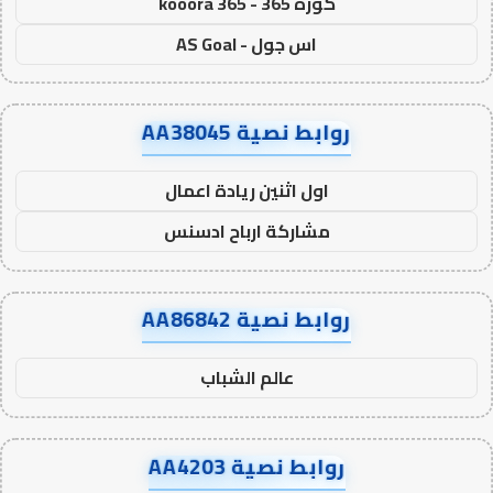
كورة 365 - kooora 365
اس جول - AS Goal
روابط نصية AA38045
اول اثنين ريادة اعمال
مشاركة ارباح ادسنس
روابط نصية AA86842
عالم الشباب
روابط نصية AA4203