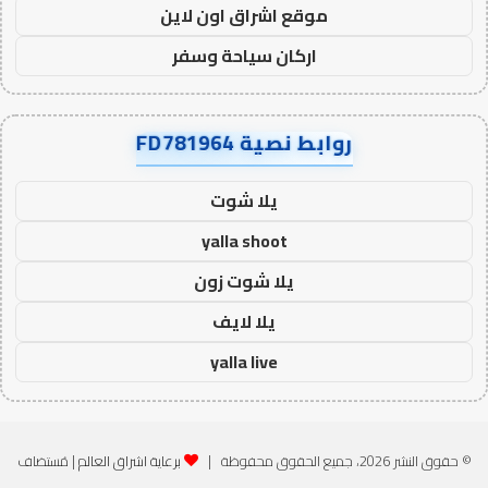
موقع اشراق اون لاين
اركان سياحة وسفر
روابط نصية FD781964
يلا شوت
yalla shoot
يلا شوت زون
يلا لايف
yalla live
© حقوق النشر 2026، جميع الحقوق محفوظة |
برعاية اشراق العالم
| مُستضاف