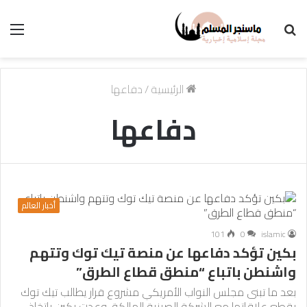
بحث
الق
عن
الرئيسية
/
دفاعها
دفاعها
أخبار العالم
101
0
islamic
بكين تؤكد دفاعها عن منصة تيك توك وتتهم
واشنطن باتباع “منطق قطاع الطرق”
بعد ما تبنى مجلس النواب الأمريكي مشروع قرار يطالب تيك توك
بقطع علاقاتها مع الشركة الصينية المالكة، وعدت بكين باتخاذ…