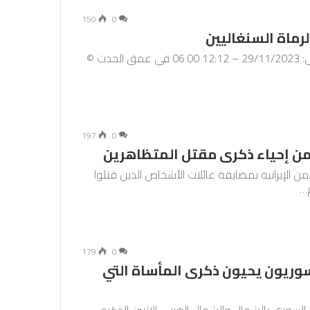
150
0
ماة السنغاليين
عودة إلى الصفحة الرئيسية / برامج / ريبورتاج نشرت في: 29/11/2023 – 12:12 06:00 في عمق الحدث ©
197
0
من إحياء ذكرى مقتل المتظاهرين
ن الإيرانية بمضايقة عائلات الأشخاص الذين قتلوا
م…
179
0
ريون يحيون ذكرى المأساة التي