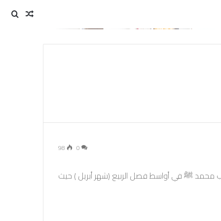
مقال
بحث
عن
عشوائي
98
0
ب محمد ﷺ في أواسط فصل الربيع (شهر أبريل ) حيث