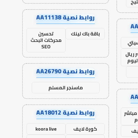
يح
روابط نصية AA11138
باقة باك لينك
تحسين
محركات البحث
يتي
SEO
 ريال
ليوم
روابط نصية AA26790
ماسنجر المسلم
روابط نصية AA18012
مباشر
م
كورة لايف
koora live
يف