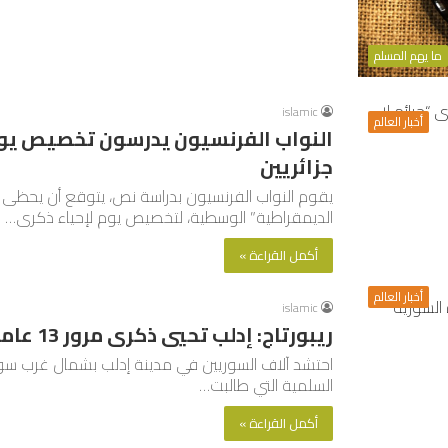
ما يهم المسلم
islamic
أخبار العالم
النواب الفرنسيون يدرسون تخصيص يوم 
جزائريين
يقوم النواب الفرنسيون بدراسة نص، يتوقع أن يحظى بد
الديمقراطية” الوسطية، لتخصيص يوم لإحياء ذكرى…
أكمل القراءة »
أخبار العالم
islamic
ريبورتاج: إدلب تحيي ذكرى مرور 13 عاما على الثورة السورية
السلمية التي طالبت…
أكمل القراءة »