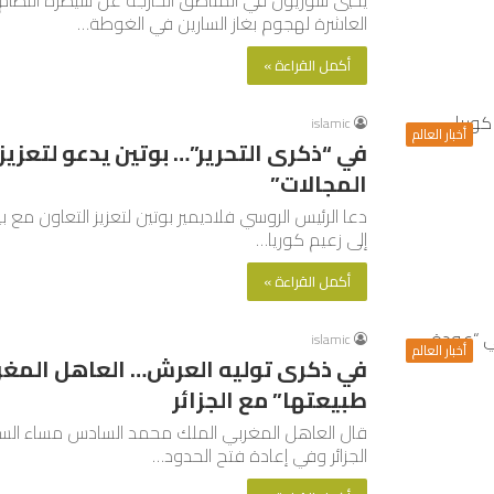
يحيي سوريون في المناطق الخارجة عن سيطرة النظام ا
العاشرة لهجوم بغاز السارين في الغوطة…
أكمل القراءة »
islamic
أخبار العالم
في “ذكرى التحرير”… بوتين يدعو لتعزيز
المجالات”
دعا الرئيس الروسي فلاديمير بوتين لتعزيز التعاون مع ب
إلى زعيم كوريا…
أكمل القراءة »
islamic
أخبار العالم
في ذكرى توليه العرش… العاهل المغرب
طبيعتها” مع الجزائر
قال العاهل المغربي الملك محمد السادس مساء السبت
الجزائر وفي إعادة فتح الحدود…