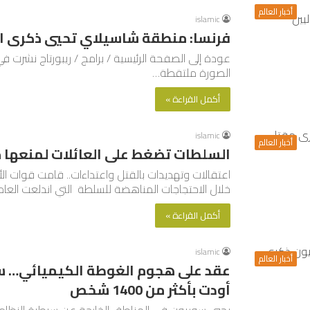
أخبار العالم
islamic
فرنسا: منطقة شاسيلاي تحيي ذكرى الر
الصورة ملتقطة…
أكمل القراءة »
islamic
أخبار العالم
السلطات تضغط على العائلات لمنعها 
اعتقالات وتهديدات بالقتل واعتداءات.. قامت قوات الأم
خلال الاحتجاجات المناهضة للسلطة التي اندلعت العا
أكمل القراءة »
islamic
أخبار العالم
عقد على هجوم الغوطة الكيميائي… سو
أودت بأكثر من 1400 شخص