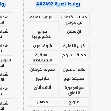
روابط نصية AA2492
رواب
مسك الكلمات
اشراق التقنية
شدات
في قوقل
اق
ان سفن
مرابع
شدات
التكنولوجيا
تم
خيال التقنية
شوف ويب
شدات
تا
مجلة الاسهم
الشرقية
الاقتصادية
ايتونز
اق
عالم الايفون
مدونة كوكان
شدات
صحيفة نهج
كار نيوز
اق
موقع خبرة
أناقة أنثى
شدات
التقني
تا
متورخ
مدسن
شدات
اق