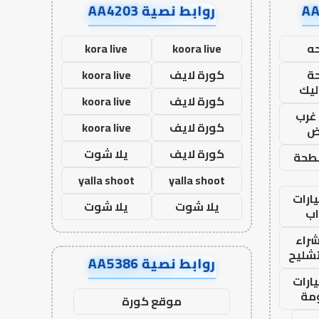
روابط نصية AA4203
ه
koora live
kora live
ة
كورة لايف
koora live
ليك
كورة لايف
koora live
غرب
كورة لايف
koora live
اض
كورة لايف
يلا شوت
طحة
yalla shoot
yalla shoot
ارات
يلا شوت
يلا شوت
ب
راء
تشليح
روابط نصية AA5386
ارات
مة
موقع كورة