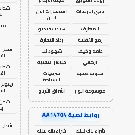
روتانا تسويق
مجلة الابداع
شدات
نادي الترددات
استشارات اون
تا
لاين
متجر
المعارف
هيدب فيديو
رمح التقنية
رذاذ التجارة
شحن يل
طعم وكيف
شهود نت
اق
أركاني
مباشر التقنية
شدات
اق
مدونة صحبة
شرقيات
السياحة
ايتونز
اق
موسوعة انوار
اشراق الأرباح
شحن 
بب
روابط نصية AA14704
شحن يل
شراء باك لينك
شراء باك لينك