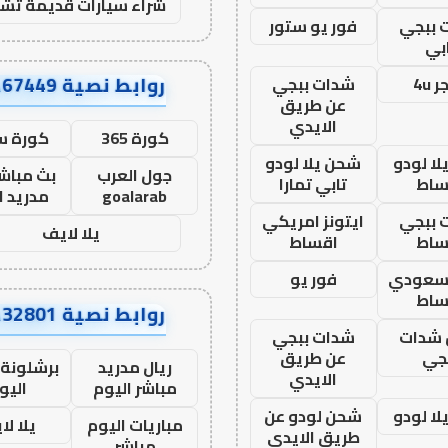
شراء سيارات قديمة تشل
 ببجي
فور يو ستور
بي
روابط نصية AA67449
 4u
شدات ببجي
عن طريق
الايدي
كورة 365
كورة س
ا لودو
شحن يلا لودو
جول العرب
بث مباشر
ساط
تابي تمارا
goalarab
مدريد ا
 ببجي
ايتونز امريكي
يلا لايف
ساط
اقساط
 سعودي
فور يو
ساط
روابط نصية AA32801
شدات
شدات ببجي
جي
عن طريق
ريال مدريد
برشلونة 
الايدي
مباشر اليوم
اليو
ا لودو
شحن لودو عن
مباريات اليوم
يلا لا
طريق الايدي
مباشر