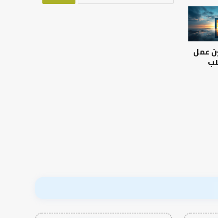
العلاقة
من
العلمية
أدبيات
بين
تحمل
الإمام
المسؤلية
ين عمل
مالك
–
والليث
إسلام
لب
بن
أون
العلاقة العلمية بين الإمام
سعد:
لاين
مالك والليث بن سعد: نموذج
من أدبيات تحمل المس
نموذج
في أدب الخلاف
إسلام أون لاين
في
أدب
الخلاف