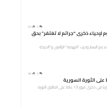
83
0
لإحياء ذكرى “جرائم لا تغتفر” بحق
عم اليسار وحزب “النهضة” الرئاسي و”الحركة
96
0
احتشد آلاف السوريين في مدينة إدلب بشمال غرب سوريا في ذكرى مرور 13 عاما على انطلاق الثورة