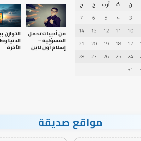
ن
ث
أرب
خ
ج
أهم
أسباب
7
6
5
4
3
عدم
استجابة
14
13
12
11
10
من أدبيات تحمل
التوازن ب
الدعاء
المسؤلية –
الدنيا وط
21
20
19
18
17
إسلام أون لاين
الآخرة
28
27
26
25
24
 العبادات شخصية
أهم أسباب عدم استجابة
الدعاء
31
مواقع صديقة