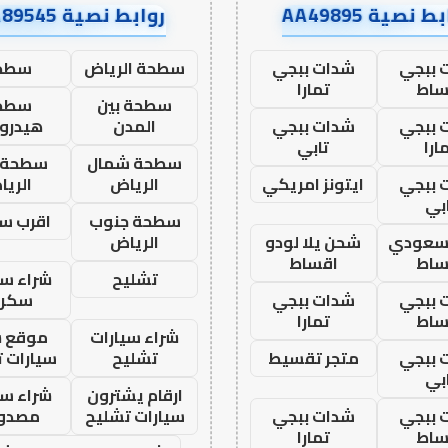
ط نصية AA49895
روابط نصية AA89545
 ببجي
شدات ببجي
سطحة الرياض
سطح
ساط
تمارا
سطحة بين
سطح
 ببجي
شدات ببجي
المدن
هيدرو
ارا
تابي
سطحة شمال
سطحة 
 ببجي
ايتونز امريكي
الرياض
الري
بي
سطحة جنوب
اقرب س
 سعودي
شحن يلا لودو
الرياض
ساط
اقساط
تشليح
شراء سي
 ببجي
شدات ببجي
سكرا
ساط
تمارا
شراء سيارات
موقع ش
 ببجي
متجر تقسيط
تشليح
سيارات 
بي
ارقام يشترون
شراء سي
 ببجي
شدات ببجي
سيارات تشليح
مصدو
ساط
تمارا