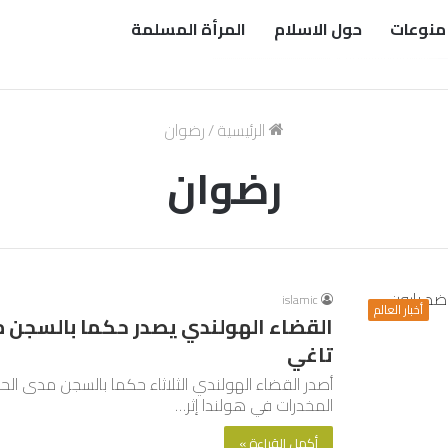
منوعات
حول الاسلام
المرأة المسلمة
الرئيسية
/
رضوان
رضوان
islamic
أخبار العالم
القضاء الهولندي يصدر حكما بالسجن م
تاغي
أصدر القضاء الهولندي الثلاثاء حكما بالسجن مدى الح
المخدرات في هولندا إثر…
أكمل القراءة »