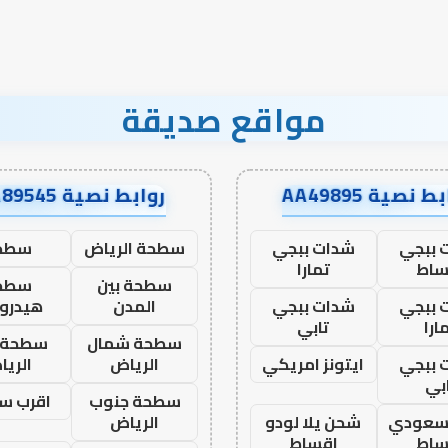
مواقع صديقة
ط نصية AA49895
روابط نصية AA89545
 ببجي
شدات ببجي
سطحة الرياض
سطح
ساط
تمارا
سطحة بين
سطح
 ببجي
شدات ببجي
المدن
هيدرو
ارا
تابي
سطحة شمال
سطحة 
 ببجي
ايتونز امريكي
الرياض
الري
بي
سطحة جنوب
اقرب س
 سعودي
شحن يلا لودو
الرياض
ساط
اقساط