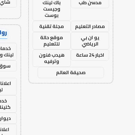
شاي 
مدسن طب
باك لينك
وجيست
بوست
مصادر التعليم
مجلة تقنية
رواب
يو ان بي
موقع حالة
الرياضي
للتعليم
خدمات
لينك و
اخبار 24 ساعة
هيدب فنون
وترفيه
سوق 
صحيفة العالم
اعلانا
لي
خدما
كلينك 26
ديوان
اعلان