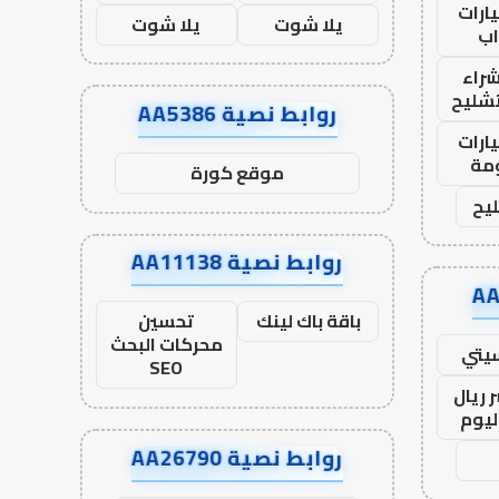
ارات
يلا شوت
يلا شوت
ب
راء
تشليح
روابط نصية AA5386
ارات
مة
موقع كورة
يح
روابط نصية AA11138
باقة باك لينك
تحسين
محركات البحث
يتي
SEO
 ريال
ليوم
روابط نصية AA26790