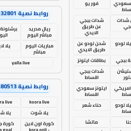
 سعودي
فور يو
ساط
روابط نصية AA32801
شدات
شدات ببجي
جي
عن طريق
ريال مدريد
برشلونة 
الايدي
مباشر اليوم
اليو
ا لودو
شحن لودو عن
مباريات اليوم
يلا لا
طريق الايدي
مباشر
 ببجي
بطاقات ايتونز
yalla live
ستيشن
شدات ببجي
ور
اقساط
روابط نصية AA80513
 امريكي
ايتونز سعودي
ساط
اقساط
ra live
koora live
ا لودو
حناء شعر
ساط
يلا شوت
يلا ش
نا
ماتشا
كورة اون لاين
كورة ج
a goal
- kora onli