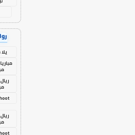
لي
رواب
يلا
مباريا
مب
ريال 
مب
shoot
ريال 
مب
shoot