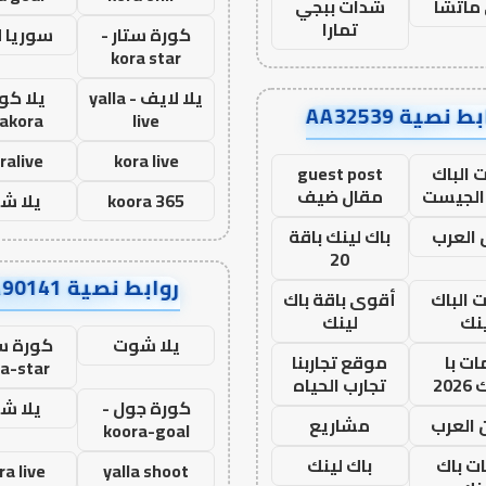
ماتشا
شدات ببجي
تمارا
كورة ستار -
سوريا 
kora star
يلا لايف - yalla
يلا كور
ط نصية AA32539
lakora
live
ralive
kora live
 الباك
guest post
الجيست
مقال ضيف
koora 365
يلا ش
العرب
باك لينك باقة
20
روابط نصية AA90141
ت الباك
أقوى باقة باك
نك
لينك
يلا شوت
كورة ست
ت با
موقع تجاربنا
a-star
20
تجارب الحياه
كورة جول -
يلا ش
 العرب
مشاريع
koora-goal
ات باك
باك لينك
ra live
yalla shoot