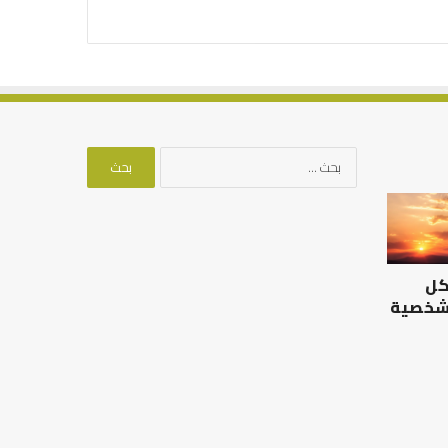
البحث
عن:
الرصيد
التوازن
التربوي
بين
والطفولة
عمل
المبكرة
الدنيا
كل
..
وطلب
كيف
الآخرة
 شخصية
نترجم
الرصيد التربوي والطفولة
خبرات
المبكرة .. كيف نترجم خبرات ما
التوازن بين عمل الدن
ما
قبل المدرسة إلى نجاح؟
الآخرة
قبل
المدرسة
إلى