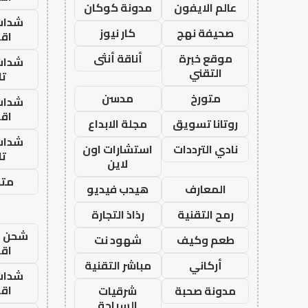
عالم الايفون
مدونة كوكان
شدات
صحيفة نهج
كار نيوز
اق
موقع خبرة
أناقة أنثى
شدات
التقني
تا
متورخ
مدسن
شدات
اق
روتانا تسويق
مجلة الابداع
شدات
نادي الترددات
استشارات اون
تا
لاين
متجر
المعارف
هيدب فيديو
رمح التقنية
رذاذ التجارة
شحن يل
طعم وكيف
شهود نت
اق
أركاني
مباشر التقنية
شدات
اق
مدونة صحبة
شرقيات
السياحة