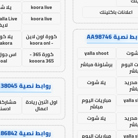
نك
koora live
يلا ش
اعلانات باكلينك
koora live
لاي
ط نصية AA98746
كورة اون لاين
يلا كور
lakora
- koora onl
 شوت
yalla shoot
كورة 365 -
oal
kooora 365
ت اليوم
برشلونة مباشر
اشر
مدريد
يلا شوت
روابط نصية AA38045
اشر
yalla 
مباريات اليوم
اول اثنين ريادة
مشاركة 
مباشر
اعمال
ادسن
مدريد
يلا شوت
اشر
روابط نصية AA86842
yalla 
مباريات اليوم