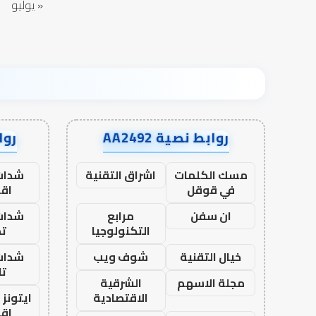
« يوليو
روابط نصية AA2492
رواب
مسك الكلمات
اشراق التقنية
شدات
في قوقل
اق
ان سفن
مرابع
شدات
التكنولوجيا
تم
خيال التقنية
شوف ويب
شدات
تا
مجلة الاسهم
الشرقية
الاقتصادية
ايتونز
اق