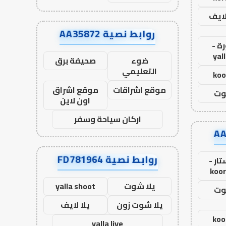
لايف
روابط نصية AA35872
ة -
yal
ضوء
صحيفة برق
التعليمي
koo
موقع اشراقات
موقع اشراق
وت
اون لاين
اركان سياحة وسفر
روابط نصية FD781964
ار -
koor
يلا شوت
yalla shoot
وت
يلا شوت زون
يلا لايف
koo
yalla live