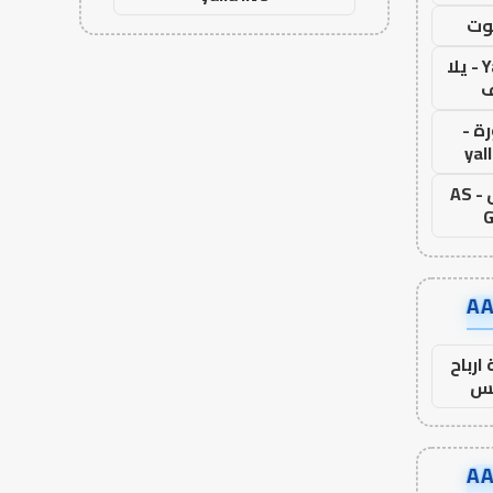
وت
Yalla Live - يلا
ف
ة -
yal
اس جول - AS
G
ارباح
س