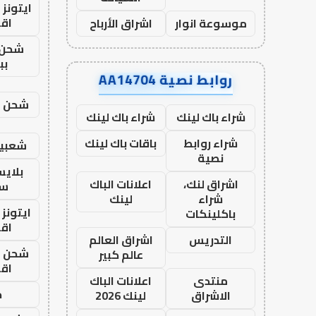
ايتونز
اق
موسوعة انوار
اشراق الأرباح
شحن 
بب
روابط نصية AA14704
شحن يل
شراء باك لينك
شراء باك لينك
شراء روابط
باقات باك لينك
شعبية
نصية
بلاي
اشراق لنك،
اعلانات الباك
ست
شراء
لينك
ايتونز
باكلينكات
اق
التدريس
اشراق العالم
شحن يل
عالم كبير
اق
منتدى
اعلانات الباك
ح
الاشراق
لينك 2026