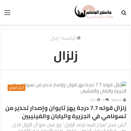
بحث
الق
عن
الرئيسية
/
زلزال
زلزال
أخبار العالم
107
0
islamic
زلزال قوته 7.7 درجة يهز تايوان وإصدار تحذير من
تسونامي في الجزيرة واليابان والفيليبين
أعلن مدير “مركز تايبيه لرصد الزلازل” وو شين-فو أن الزلزال الذي
ضرب قبالة الساحل الشرقي لتايوان صباح الأربعاء هو “الأقوى…