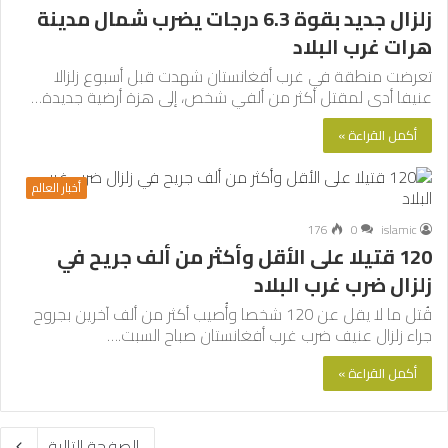
زلزال جديد بقوة 6.3 درجات يضرب شمال مدينة
هرات غرب البلاد
تعرضت منطقة في غرب أفغانستان شهدت قبل أسبوع زلزالا
عنيفا أدى لمقتل أكثر من ألفي شخص، إلى هزة أرضية جديدة…
أكمل القراءة »
أخبار العالم
176
0
islamic
120 قتيلا على الأقل وأكثر من ألف جريح في
زلزال ضرب غرب البلاد
قُتل ما لا يقل عن 120 شخصا وأُصيب أكثر من ألف آخرين بجروح
جراء زلزال عنيف ضرب غرب أفغانستان صباح السبت.…
أكمل القراءة »
الصفحة التالية