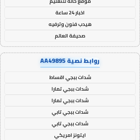
موقع حالة للتعليم
اخبار 24 ساعة
هيدب فنون وترفيه
صحيفة العالم
روابط نصية AA49895
شدات ببجي اقساط
شدات ببجي تمارا
شدات ببجي تمارا
شدات ببجي تابي
شدات ببجي تابي
ايتونز امريكي