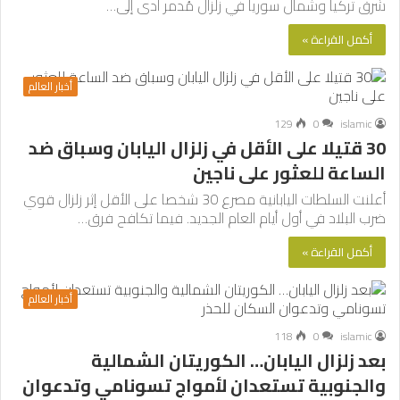
شرق تركيا وشمال سوريا في زلزال مُدمر أدى إلى…
أكمل القراءة »
أخبار العالم
129
0
islamic
30 قتيلا على الأقل في زلزال اليابان وسباق ضد
الساعة للعثور على ناجين
أعلنت السلطات اليابانية مصرع 30 شخصا على الأقل إثر زلزال قوي
ضرب البلاد في أول أيام العام الجديد. فيما تكافح فرق…
أكمل القراءة »
أخبار العالم
118
0
islamic
بعد زلزال اليابان… الكوريتان الشمالية
والجنوبية تستعدان لأمواج تسونامي وتدعوان