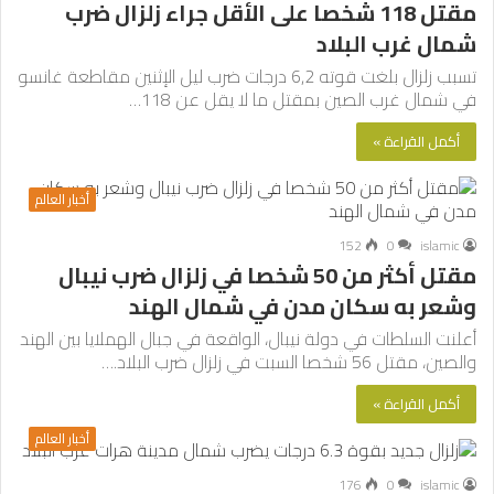
مقتل 118 شخصا على الأقل جراء زلزال ضرب
شمال غرب البلاد
تسبب زلزال بلغت قوته 6,2 درجات ضرب ليل الإثنين مقاطعة غانسو
في شمال غرب الصين بمقتل ما لا يقل عن 118…
أكمل القراءة »
أخبار العالم
152
0
islamic
مقتل أكثر من 50 شخصا في زلزال ضرب نيبال
وشعر به سكان مدن في شمال الهند
أعلنت السلطات في دولة نيبال، الواقعة في جبال الهملايا بين الهند
والصين، مقتل 56 شخصا السبت في زلزال ضرب البلاد.…
أكمل القراءة »
أخبار العالم
176
0
islamic