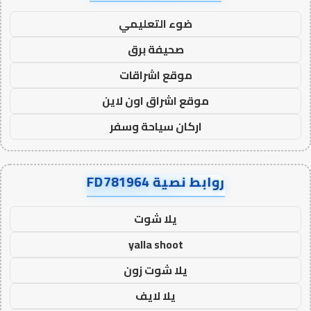
ضوء التعليمي
صحيفة برق
موقع اشراقات
موقع اشراق اون لاين
اركان سياحة وسفر
روابط نصية FD781964
يلا شوت
yalla shoot
يلا شوت زون
يلا لايف