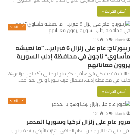
أكمل القراءة »
أخبار العالم
115
0
islamic
ريبورتاج: عام على زلزال 6 فبراير… "ما نعيشه
مأساوي" ناجون في محافظة إدلب السورية
يروون معاناتهم
عائلات فقدت كل شيء، أفراد كثر منها ومنازل بأكملها، فرانس24
جالت في محافظة إدلب، بشمال غرب سوريا والتي تعد أحد…
أكمل القراءة »
أخبار العالم
121
0
islamic
مرور عام على زلزال تركيا وسوريا المدمر
في مثل هذا اليوم من العام الماضي اهتزت الأرض بشدة جنوب