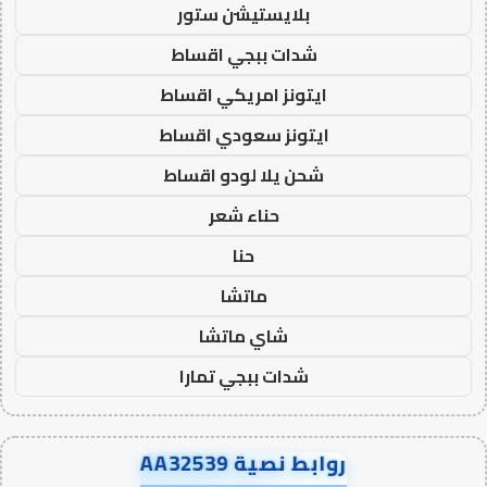
بلايستيشن ستور
شدات ببجي اقساط
ايتونز امريكي اقساط
ايتونز سعودي اقساط
شحن يلا لودو اقساط
حناء شعر
حنا
ماتشا
شاي ماتشا
شدات ببجي تمارا
روابط نصية AA32539