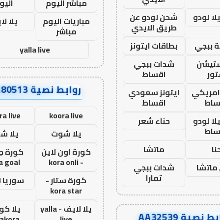
مباشر اليوم
اليو
ا لودو
شحن لودو عن
مباريات اليوم
يلا لا
طريق الايدي
مباشر
 ببجي
بطاقات ايتونز
yalla live
ستيشن
شدات ببجي
ور
اقساط
روابط نصية AA80513
 امريكي
ايتونز سعودي
ساط
اقساط
ra live
koora live
ا لودو
حناء شعر
ساط
يلا شوت
يلا ش
نا
ماتشا
كورة اون لاين
كورة ج
a goal
- kora onli
ماتشا
شدات ببجي
تمارا
كورة ستار -
سوريا 
kora star
يلا لايف - yalla
يلا كور
ط نصية AA32539
lakora
live