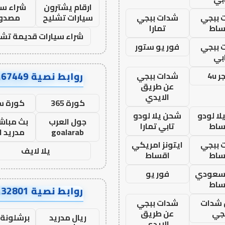
ارقام يشترون
شراء سي
 ببجي
شدات ببجي
سيارات تشليح
مصدو
ساط
تمارا
شراء سيارات قديمة تشل
 ببجي
فور يو ستور
بي
روابط نصية AA67449
 4u
شدات ببجي
عن طريق
الايدي
كورة 365
كورة س
ا لودو
شحن يلا لودو
جول العرب
بث مباشر
ساط
تابي تمارا
goalarab
مدريد ا
 ببجي
ايتونز امريكي
يلا لايف
ساط
اقساط
 سعودي
فور يو
ساط
روابط نصية AA32801
شدات
شدات ببجي
جي
عن طريق
ريال مدريد
برشلونة 
الايدي