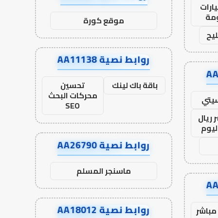
ارات
مة
موقع كورة
يح
روابط نصية AA11138
باقة باك لينك
تحسين
محركات البحث
يتي
SEO
 ريال
ليوم
روابط نصية AA26790
ماسنجر المسلم
روابط نصية AA18012
مباشر