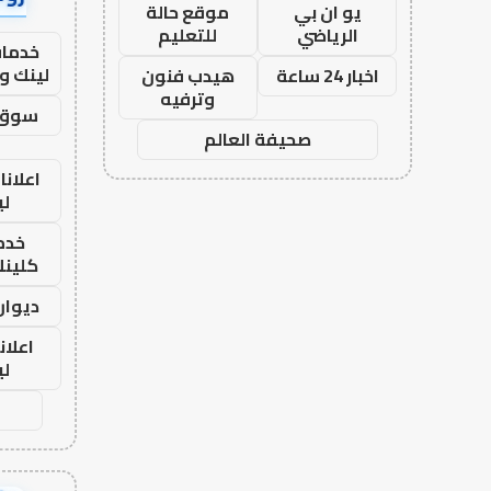
يو ان بي
موقع حالة
الرياضي
للتعليم
خدمات
لينك و
اخبار 24 ساعة
هيدب فنون
وترفيه
سوق 
صحيفة العالم
اعلانا
لي
خدما
كلينك 26
ديوان
اعلان
لي