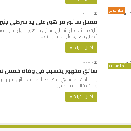
أخبار العالم
islamic
مقتل سائق مراهق على يد شرطي يثير 
أثارت حادثة قتل شرطي لسائق مراهق حاول تجاوز نق
أعمال شغب، وأثيرت تساؤلات…
أكمل القراءة »
islamic
المرأة المسلمة
سائق متهور يتسبب في وفاة خمس نس
إن الحادث المأساوي الذي اصطدم فيه سائق متهور بم
وصف خالد عمر ، مدير…
أكمل القراءة »