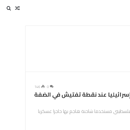
مقال
بحث
عن
عشوائي
146
0
رائيليا عند نقطة تفتيش في الضفة
سطيني مستخدما شاحنة هاجم بها حاجزا عسكريا