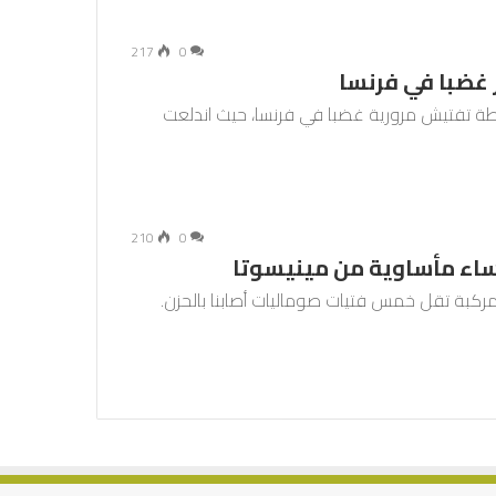
217
0
غضبا في فرنسا
طة تفتيش مرورية غضبا في فرنسا، حيث اندلعت
210
0
اء مأساوية من مينيسوتا
ركبة تقل خمس فتيات صوماليات أصابنا بالحزن.