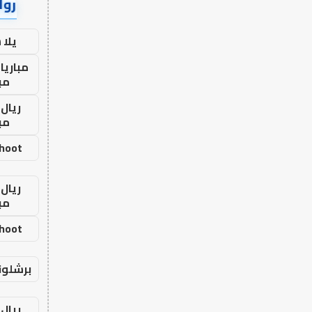
رواب
يلا
مباريا
مب
ريال 
مب
shoot
ريال 
مب
shoot
برشلون
ريال 