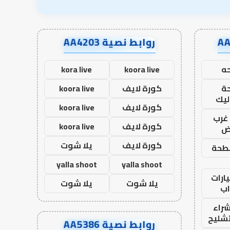
روابط نصية AA4203
ه
koora live
kora live
ة
كورة لايف
koora live
ليك
كورة لايف
koora live
غرب
كورة لايف
koora live
اض
كورة لايف
يلا شوت
طحة
yalla shoot
yalla shoot
ارات
يلا شوت
يلا شوت
ب
راء
تشليح
روابط نصية AA5386