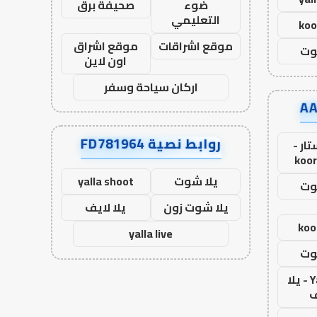
ضوء
صحيفة برق
التعليمي
koo
موقع اشراقات
موقع اشراق
وت
اون لاين
اركان سياحة وسفر
روابط نصية FD781964
ار -
koor
يلا شوت
yalla shoot
وت
يلا شوت زون
يلا لايف
koo
yalla live
وت
Yalla Live - يلا
ف