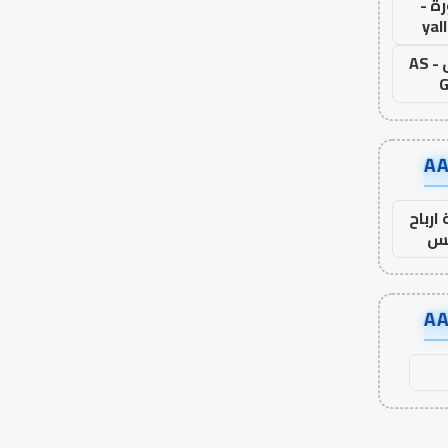
ة -
yal
اس جول - AS
G
ارباح
س