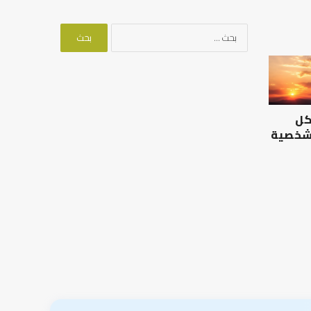
البحث
عن:
الرصيد
التوازن
التربوي
بين
والطفولة
عمل
المبكرة
الدنيا
كل
..
وطلب
كيف
الآخرة
 شخصية
نترجم
الرصيد التربوي والطفولة
خبرات
المبكرة .. كيف نترجم خبرات ما
التوازن بين عمل الدن
ما
قبل المدرسة إلى نجاح؟
الآخرة
قبل
المدرسة
إلى
نجاح؟