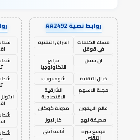
روابط نصية AA2492
رواب
مسك الكلمات
اشراق التقنية
شدات
في قوقل
اق
ان سفن
مرابع
شدات
التكنولوجيا
تم
خيال التقنية
شوف ويب
شدات
تا
مجلة الاسهم
الشرقية
الاقتصادية
ايتونز
اق
عالم الايفون
مدونة كوكان
شدات
صحيفة نهج
كار نيوز
اق
موقع خبرة
أناقة أنثى
شدات
التقني
تا