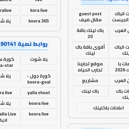
ralive
kora live
 الباك
guest post
الجيست
مقال ضيف
koora 365
يلا ش
العرب
باك لينك باقة
20
روابط نصية AA90141
ت الباك
أقوى باقة باك
نك
لينك
يلا شوت
كورة ست
ت با
موقع تجاربنا
a-star
20
تجارب الحياه
كورة جول -
يلا ش
 العرب
مشاريع
koora-goal
ات باك
باك لينك
ra live
yalla shoot
نك
koora live
يلا ش
اعلانات باكلينك
koora live
لاي