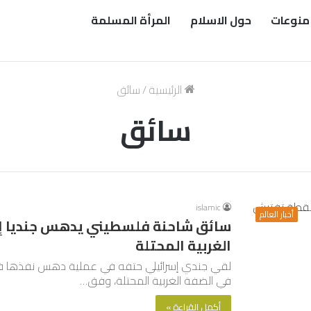
منوعات
حول الاسلام
المرأة المسلمة
الرئيسية
/
سائق
سائق
islamic
أخبار العالم
سائق شاحنة فلسطيني يدهس جنديا إس
الغربية المحتلة
لقي جندي إسرائيلي حتفه في عملية دهس نفذها فل
في الضفة الغربية المحتلة، وفق…
أكمل القراءة »