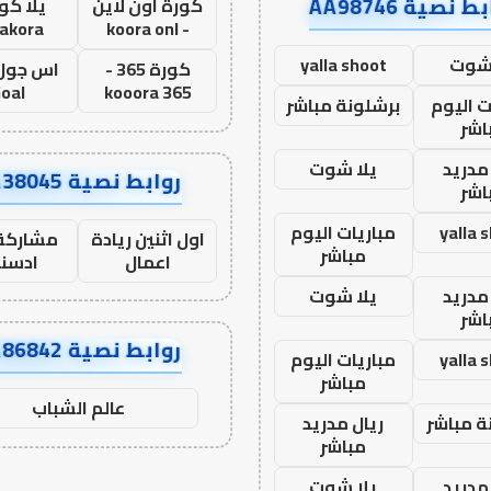
ط نصية AA98746
كورة اون لاين
يلا كور
lakora
- koora onl
 شوت
yalla shoot
كورة 365 -
oal
kooora 365
ت اليوم
برشلونة مباشر
اشر
مدريد
يلا شوت
روابط نصية AA38045
اشر
yalla 
مباريات اليوم
اول اثنين ريادة
مشاركة 
مباشر
اعمال
ادسن
مدريد
يلا شوت
اشر
روابط نصية AA86842
yalla 
مباريات اليوم
مباشر
عالم الشباب
ة مباشر
ريال مدريد
مباشر
مدريد
يلا شوت