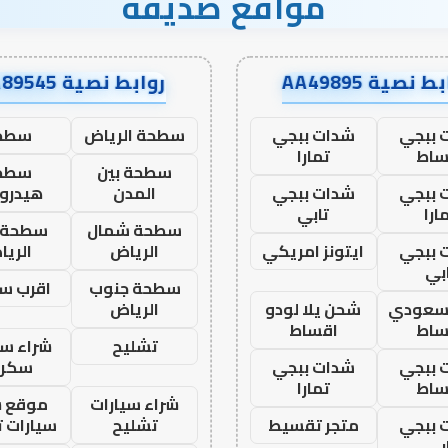
مواقع صديقة
ط نصية AA49895
روابط نصية AA89545
 ببجي
شدات ببجي
سطحة الرياض
سطح
ساط
تمارا
سطحة بين
سطح
 ببجي
شدات ببجي
المدن
هيدرو
ارا
تابي
سطحة شمال
سطحة 
 ببجي
ايتونز امريكي
الرياض
الري
بي
سطحة جنوب
اقرب س
 سعودي
شحن يلا لودو
الرياض
ساط
اقساط
تشليح
شراء سي
 ببجي
شدات ببجي
سكرا
ساط
تمارا
شراء سيارات
موقع ش
 ببجي
متجر تقسيط
تشليح
سيارات 
بي