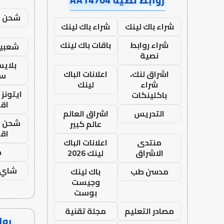
روابط نصية AA14704
شحن يل
شراء باك لينك
شراء باك لينك
شراء روابط
باقات باك لينك
شعبية
نصية
بلاي
اشراق لنك،
اعلانات الباك
ست
شراء
لينك
ايتونز
باكلينكات
اق
التدريس
اشراق العالم
شحن يل
عالم كبير
اق
منتدى
اعلانات الباك
ح
الاشراق
لينك 2026
شاي 
مدسن طب
باك لينك
وجيست
بوست
مصادر التعليم
مجلة تقنية
رواب