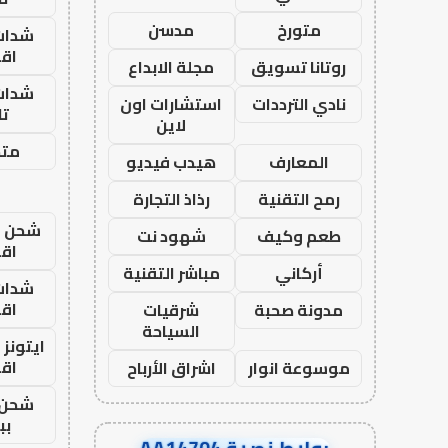
متورخ
مدسن
شدات
اق
روتانا تسويق
مجلة الابداع
شدات
نادي الترددات
استشارات اون
تا
لاين
متجر
المعارف
هيدب فيديو
رمح التقنية
رذاذ التجارة
شحن يل
طعم وكيف
شهود نت
اق
أركاني
مباشر التقنية
شدات
اق
مدونة صحبة
شرقيات
السياحة
ايتونز
اق
موسوعة انوار
اشراق الأرباح
شحن 
بب