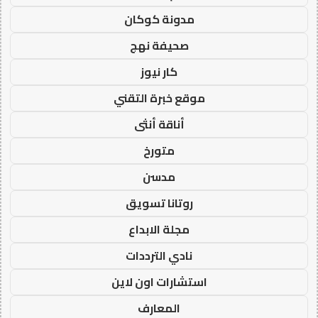
مدونة كوكان
صحيفة نهج
كار نيوز
موقع خبرة التقني
أناقة أنثى
متورخ
مدسن
روتانا تسويق
مجلة الابداع
نادي الترددات
استشارات اون لاين
المعارف