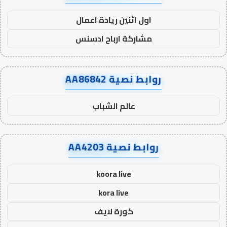
اول اثنين ريادة اعمال
مشاركة ارباح ادسنس
روابط نصية AA86842
عالم الشباب
روابط نصية AA4203
koora live
kora live
كورة لايف