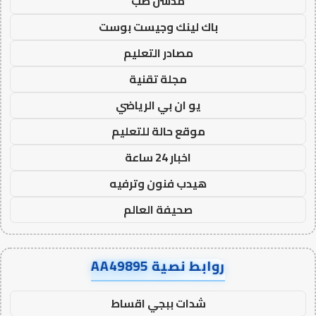
مدسن طب
باك لينك وجيست بوست
مصادر التعليم
مجلة تقنية
يو ان بي الرياضي
موقع حالة للتعليم
اخبار 24 ساعة
هيدب فنون وترفيه
صحيفة العالم
روابط نصية AA49895
شدات ببجي اقساط