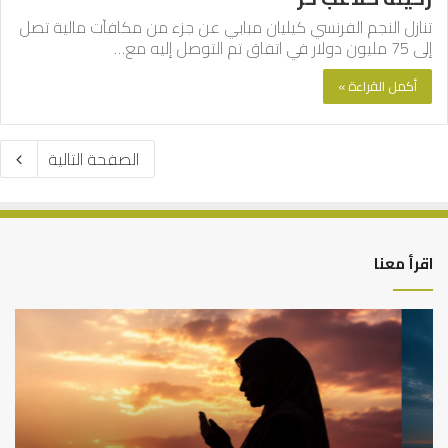
تنازل النجم الفرنسي كيليان مبابي عن جزء من مكافآت مالية تصل
إلى 75 مليون دولار في اتفاق تم التوصل إليه مع…
أكمل القراءة »
الصفحة التالية
اقرأ معنا
كيف
أه
تشكل
أسب
العبادات
عد
شخصية
است
الإنسان؟
الد