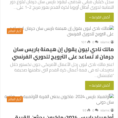
سجل كيليان مبابي هدفين، ليقود باريس سان جرمان لبلوغ دور
الثمانية لدوري أبطال أوروبا لكرة القدم بفوز مريح 2-1 على…
أكمل القراءة »
أخبار العالم
101
0
islamic
مالك نادي ليون يقول إن هيمنة باريس سان
جرمان لا تساعد على الترويج للدوري الفرنسي
اعتبر مالك نادي ليون رجل الأعمال الأمريكي جون تكستور خلال
تصريحات له في قمة أعمال كرة القدم التي نظمتها صحيفة
“فايننشال…
أكمل القراءة »
أخبار العالم
93
0
islamic
أولمبياد باريس 2024: ماكرون يدشن القرية