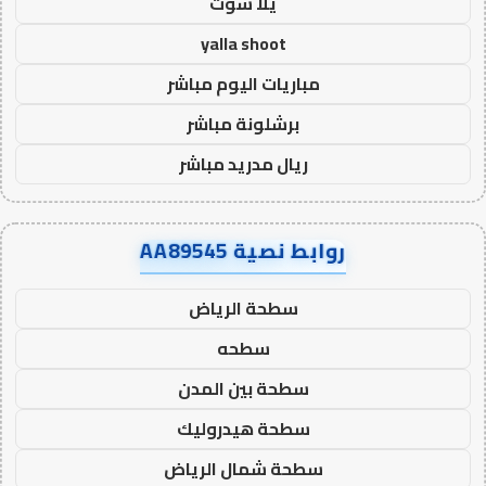
يلا شوت
yalla shoot
مباريات اليوم مباشر
برشلونة مباشر
ريال مدريد مباشر
روابط نصية AA89545
سطحة الرياض
سطحه
سطحة بين المدن
سطحة هيدروليك
سطحة شمال الرياض