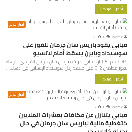
أكمل القراءة »
أخبار العالم
120
0
islamic
مبابي يقود باريس سان جرمان للفوز على
سوسيداد وبايرن يسقط أمام لاتسيو
قاد النجم كيليان مبابي فريقه باريس سان جرمان الفرنسي الأربعاء
لفوز مطمئن 2-0 على ضيفه ريال سوسيداد الإسباني في ذهاب…
أكمل القراءة »
أخبار العالم
132
0
islamic
مبابي يتنازل عن مكافآت بعشرات الملايين
كتغطية مالية لباريس سان جرمان في حال
رحيله كلاعب حر