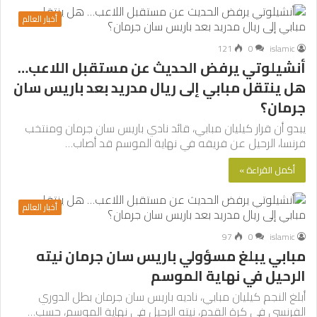
أخبار العالم
121
0
islamic
أنشيلوتي يرفض الحديث عن مستقبل اللاعب…
هل ينتقل مبابي إلى ريال مدريد بعد باريس سان
جرمان؟
يبدو أن قرار كيليان مبابي، قائد نادي باريس سان جرمان ومنتخب
فرنسا، الرحيل عن فريقه في نهاية الموسم قد أصاب…
أكمل القراءة »
أخبار العالم
97
0
islamic
مبابي يبلغ مسؤولي باريس سان جرمان نيته
الرحيل في نهاية الموسم
أبلغ النجم كيليان مبابي، ناديه باريس سان جرمان بطل الدوري
الفرنسي في كرة القدم، نيته الرحيل في نهاية الموسم، حسب…