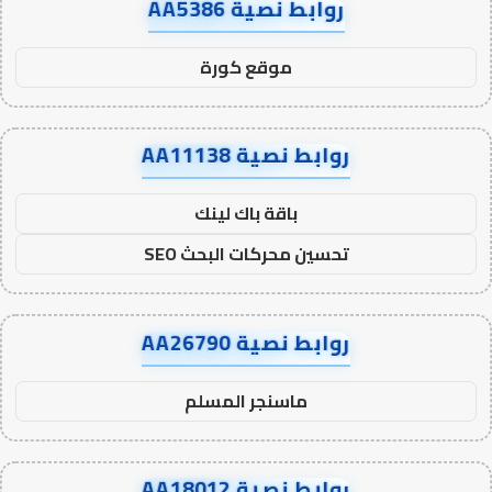
روابط نصية AA5386
موقع كورة
روابط نصية AA11138
باقة باك لينك
تحسين محركات البحث SEO
روابط نصية AA26790
ماسنجر المسلم
روابط نصية AA18012