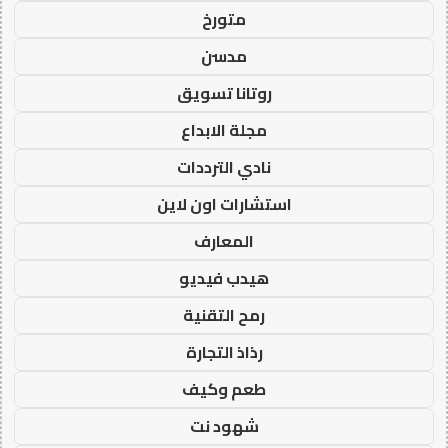
متورخ
مدسن
روتانا تسويق
مجلة الابداع
نادي الترددات
استشارات اون لاين
المعارف
هيدب فيديو
رمح التقنية
رذاذ التجارة
طعم وكيف
شهود نت