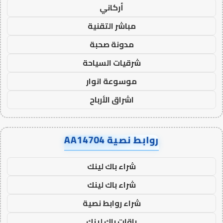
أركاني
مباشر التقنية
مدونة صحبة
شرقيات السياحة
موسوعة انوار
اشراق الأرباح
روابط نصية AA14704
شراء باك لينك
شراء باك لينك
شراء روابط نصية
باقات باك لينك