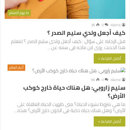
ما يهم المسلم
36
0
islamic
كيف أجعل ولدي سليم الصدر ؟
قبل الإجابة على سؤال : كيف أجعل ولدي سليم الصدر ؟ لنتعلم
هذا الحديث. روى ابن ماجه في سننه عن…
أكمل القراءة »
أخبار العالم
96
0
islamic
سليم زاروبي: هل هناك حياة خارج كوكب
الأرض؟
ما هي شروط نشوء الحياة؟ متى ظهرت الحياة العاقلة على
الأرض؟ وهل هناك حياة ذكية في الكون خارج الأرض؟ هذه…
أكمل القراءة »