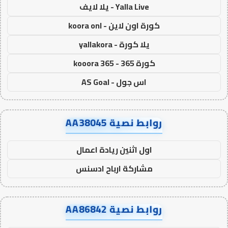
Yalla Live - يلا لايف
كورة اون لاين - koora onl
يلا كورة - yallakora
كورة 365 - kooora 365
اس جول - AS Goal
روابط نصية AA38045
اول اثنين ريادة اعمال
مشاركة ارباح ادسنس
روابط نصية AA86842