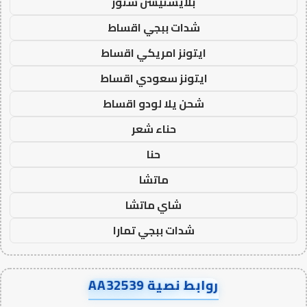
بلايستيشن ستور
شدات ببجي اقساط
ايتونز امريكي اقساط
ايتونز سعودي اقساط
شحن يلا لودو اقساط
حناء شعر
حنا
ماتشا
شاي ماتشا
شدات ببجي تمارا
روابط نصية AA32539