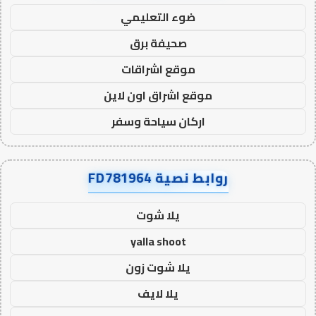
ضوء التعليمي
صحيفة برق
موقع اشراقات
موقع اشراق اون لاين
اركان سياحة وسفر
روابط نصية FD781964
يلا شوت
yalla shoot
يلا شوت زون
يلا لايف