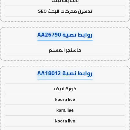
باقة باك لينك
تحسين محركات البحث SEO
روابط نصية AA26790
ماسنجر المسلم
روابط نصية AA18012
كورة لايف
koora live
kora live
koora live