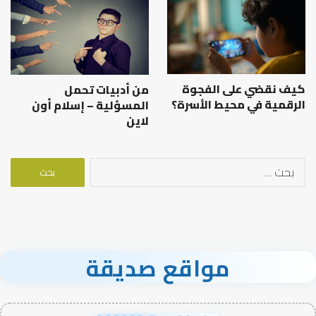
كيف نقضي على الفجوة
من أدبيات تحمل
الرقمية في محيط الأسرة؟
المسؤلية – إسلام أون
لاين
البحث
عن:
مواقع صديقة