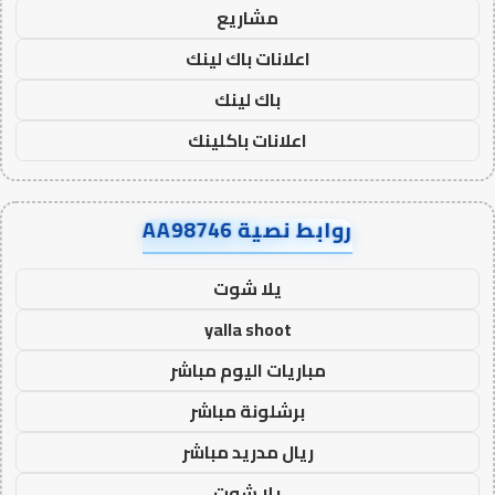
مشاريع
اعلانات باك لينك
باك لينك
اعلانات باكلينك
روابط نصية AA98746
يلا شوت
yalla shoot
مباريات اليوم مباشر
برشلونة مباشر
ريال مدريد مباشر
يلا شوت