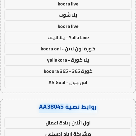
koora live
يلا شوت
koora live
Yalla Live - يلا لايف
كورة اون لاين - koora onl
يلا كورة - yallakora
كورة 365 - kooora 365
اس جول - AS Goal
روابط نصية AA38045
اول اثنين ريادة اعمال
مشاركة ارباح ادسنس