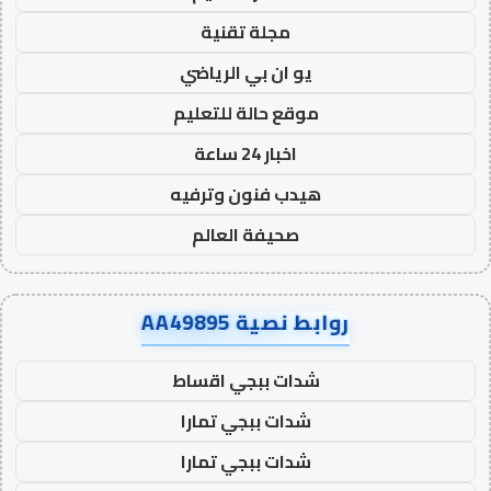
مجلة تقنية
يو ان بي الرياضي
موقع حالة للتعليم
اخبار 24 ساعة
هيدب فنون وترفيه
صحيفة العالم
روابط نصية AA49895
شدات ببجي اقساط
شدات ببجي تمارا
شدات ببجي تمارا