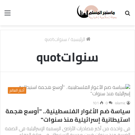
بحث
الق
عن
الرئيسية
/
سنواتquot
سنواتquot
أخبار العالم
101
0
islamic
سياسة ضم الأغوار الفلسطينية.. "أوسع هجمة
استيطانية إسرائيلية منذ سنوات"
في واحدة من أكبر مصادرات الأراضي الرسمية الإسرائيلية في الضفة
الغربية منذ سنوات قررت مديرية الاستيطان في وزارة الدفاع