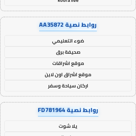
koora live
روابط نصية AA35872
ضوء التعليمي
صحيفة برق
موقع اشراقات
موقع اشراق اون لاين
اركان سياحة وسفر
روابط نصية FD781964
يلا شوت