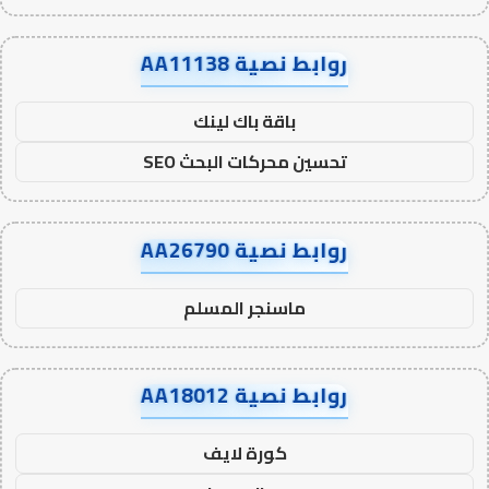
روابط نصية AA11138
باقة باك لينك
تحسين محركات البحث SEO
روابط نصية AA26790
ماسنجر المسلم
روابط نصية AA18012
كورة لايف