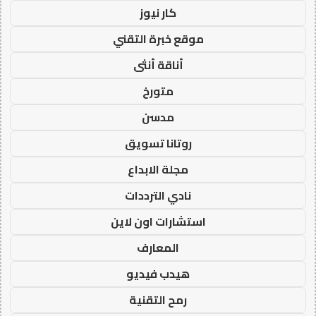
كار نيوز
موقع خبرة التقني
أناقة أنثى
متورخ
مدسن
روتانا تسويق
مجلة الابداع
نادي الترددات
استشارات اون لاين
المعارف
هيدب فيديو
رمح التقنية