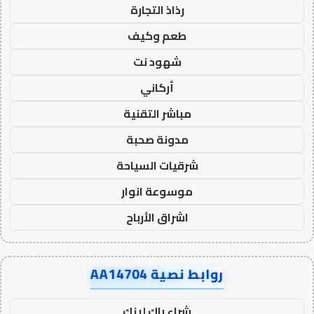
رذاذ التجارة
طعم وكيف
شهود نت
أركاني
مباشر التقنية
مدونة صحبة
شرقيات السياحة
موسوعة انوار
اشراق الأرباح
روابط نصية AA14704
شراء باك لينك