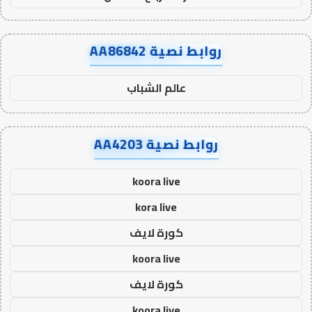
روابط نصية AA86842
عالم الشباب
روابط نصية AA4203
koora live
kora live
كورة لايف
koora live
كورة لايف
koora live