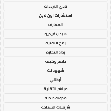
نادي الترددات
استشارات اون لاين
المعارف
هيدب فيديو
رمح التقنية
رذاذ التجارة
طعم وكيف
شهود نت
أركاني
مباشر التقنية
مدونة صحبة
شرقيات السياحة