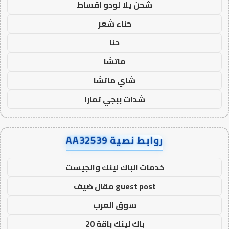
شحن يلا لودو اقساط
حناء شعر
حنا
ماتشا
شاي ماتشا
شدات ببجي تمارا
روابط نصية AA32539
خدمات الباك لينك والجيست
guest post مقال ضيف
سوق العرب
باك لينك باقة 20