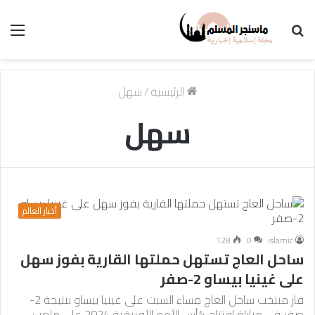
بحث
الق
عن
الرئيسية
/
سهل
سهل
أخبار العالم
128
0
islamic
ساحل العاج تستهل حملتها القارية بفوز سهل
على غينيا بيساو 2-صفر
فاز منتخب ساحل العاج مساء السبت على غينيا بيساو بنتيجة 2-
صفر في مباراة افتتاح كأس الأمم الأفريقية 2024 على ملعب…