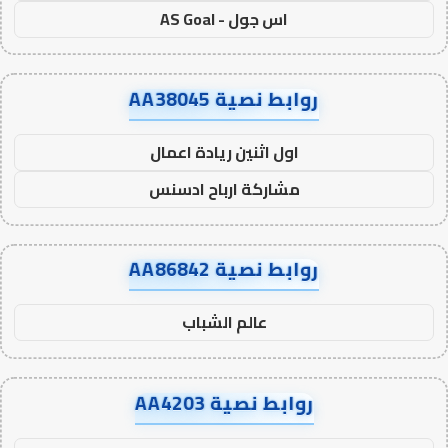
اس جول - AS Goal
روابط نصية AA38045
اول اثنين ريادة اعمال
مشاركة ارباح ادسنس
روابط نصية AA86842
عالم الشباب
روابط نصية AA4203