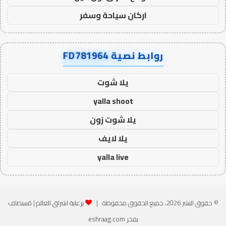
اركان سياحة وسفر
روابط نصية FD781964
يلا شوت
yalla shoot
يلا شوت زون
يلا لايف
yalla live
© حقوق النشر 2026، جميع الحقوق محفوظة |
برعاية اشراق العالم
| مُستضاف
بفخر
eshraag.com