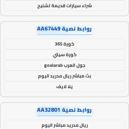
شراء سيارات قديمة تشليح
روابط نصية AA67449
كورة 365
كورة سيتي
جول العرب goalarab
بث مباشر ريال مدريد اليوم
يلا لايف
روابط نصية AA32801
ريال مدريد مباشر اليوم