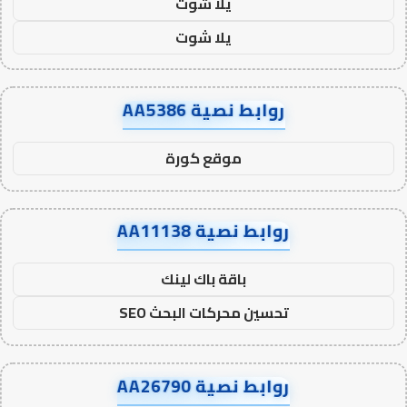
يلا شوت
يلا شوت
روابط نصية AA5386
موقع كورة
روابط نصية AA11138
باقة باك لينك
تحسين محركات البحث SEO
روابط نصية AA26790