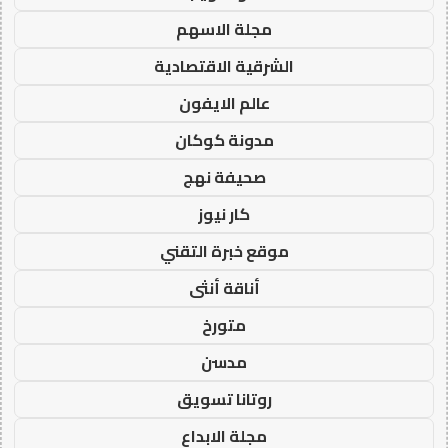
مجلة الاسهم
الشرقية الاقتصادية
عالم الايفون
مدونة كوكان
صحيفة نهج
كار نيوز
موقع خبرة التقني
أناقة أنثى
متورخ
مدسن
روتانا تسويق
مجلة الابداع