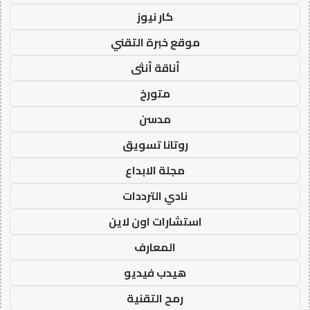
كار نيوز
موقع خبرة التقني
أناقة أنثى
متورخ
مدسن
روتانا تسويق
مجلة الابداع
نادي الترددات
استشارات اون لاين
المعارف
هيدب فيديو
رمح التقنية