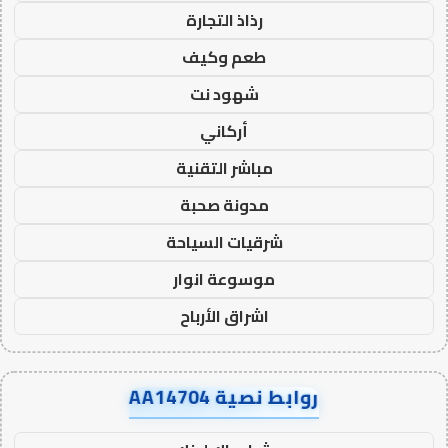
رذاذ التجارة
طعم وكيف
شهود نت
أركاني
مباشر التقنية
مدونة صحبة
شرقيات السياحة
موسوعة انوار
اشراق الأرباح
روابط نصية AA14704