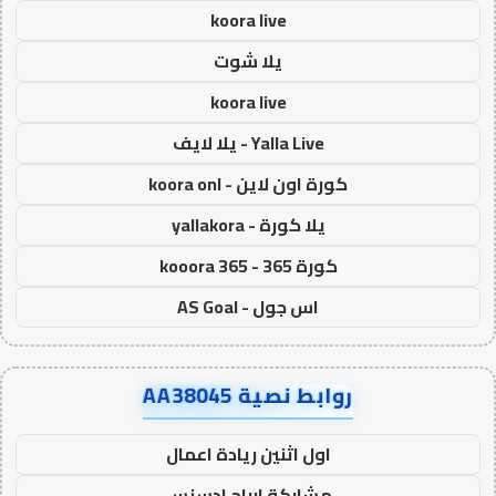
koora live
يلا شوت
koora live
Yalla Live - يلا لايف
كورة اون لاين - koora onl
يلا كورة - yallakora
كورة 365 - kooora 365
اس جول - AS Goal
روابط نصية AA38045
اول اثنين ريادة اعمال
مشاركة ارباح ادسنس