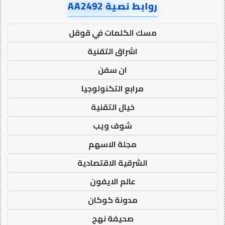
روابط نصية AA2492
مسك الكلمات في قوقل
اشراق التقنية
ان سفن
مرابع التكنولوجيا
خيال التقنية
شوف ويب
مجلة الاسهم
الشرقية الاقتصادية
عالم الايفون
مدونة كوكان
صحيفة نهج