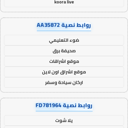
koora live
روابط نصية AA35872
ضوء التعليمي
صحيفة برق
موقع اشراقات
موقع اشراق اون لاين
اركان سياحة وسفر
روابط نصية FD781964
يلا شوت