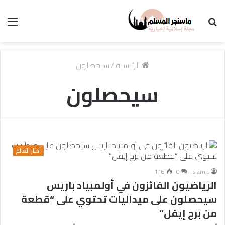
بحث
الق
عن
الرئيسية
/
سيحصلون
سيحصلون
أخبار العالم
116
0
islamic
الرياضيون الفائزون في أولمبياد باريس
سيحصلون على ميداليات تحتوي على “قطعة
من برج إيفل”