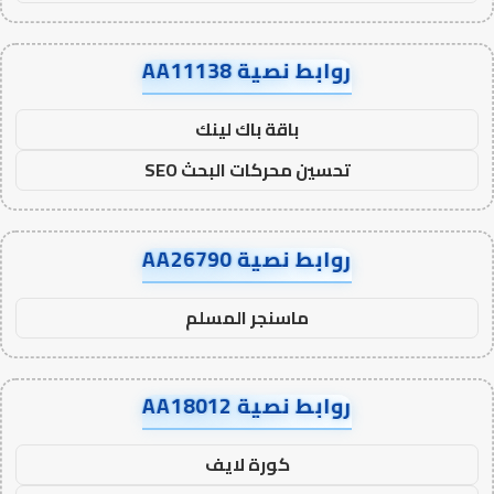
روابط نصية AA11138
باقة باك لينك
تحسين محركات البحث SEO
روابط نصية AA26790
ماسنجر المسلم
روابط نصية AA18012
كورة لايف