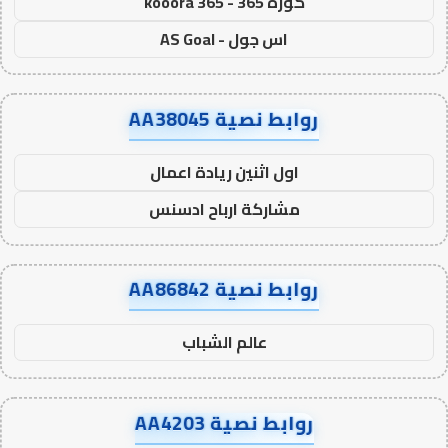
كورة 365 - kooora 365
اس جول - AS Goal
روابط نصية AA38045
اول اثنين ريادة اعمال
مشاركة ارباح ادسنس
روابط نصية AA86842
عالم الشباب
روابط نصية AA4203