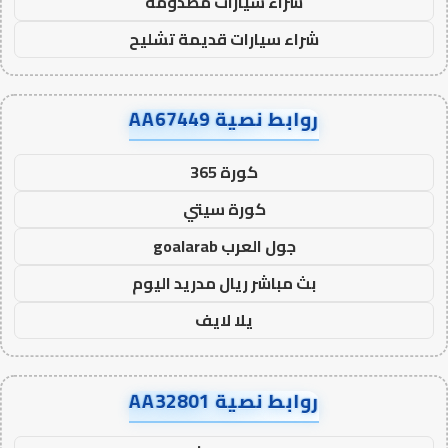
شراء سيارات مصدومة
شراء سيارات قديمة تشليح
روابط نصية AA67449
كورة 365
كورة سيتي
جول العرب goalarab
بث مباشر ريال مدريد اليوم
يلا لايف
روابط نصية AA32801