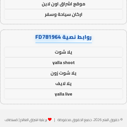
موقع اشراق اون لاين
اركان سياحة وسفر
روابط نصية FD781964
يلا شوت
yalla shoot
يلا شوت زون
يلا لايف
yalla live
© حقوق النشر 2026، جميع الحقوق محفوظة |
برعاية اشراق العالم
| مُستضاف