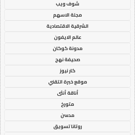
شوف ويب
مجلة الاسهم
الشرقية الاقتصادية
عالم الايفون
مدونة كوكان
صحيفة نهج
كار نيوز
موقع خبرة التقني
أناقة أنثى
متورخ
مدسن
روتانا تسويق