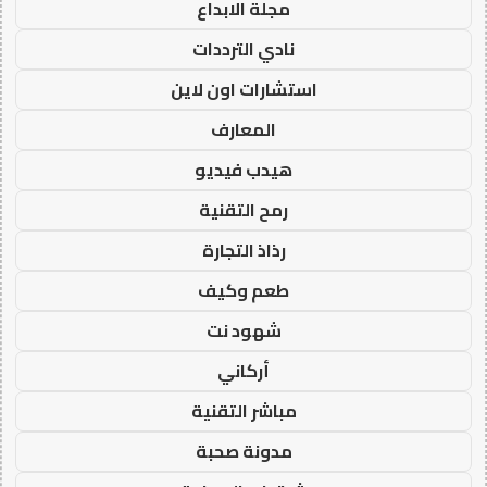
مجلة الابداع
نادي الترددات
استشارات اون لاين
المعارف
هيدب فيديو
رمح التقنية
رذاذ التجارة
طعم وكيف
شهود نت
أركاني
مباشر التقنية
مدونة صحبة