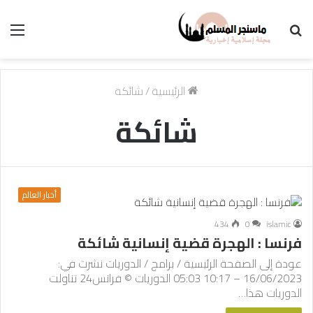
بحث
الق
عن
الرئيسية
/
شائكة
شائكة
أخبار العالم
434
0
islamic
فرنسا : الهجرة قضية إنسانية شائكة
عودة إلى الصفحة الرئيسية / برامج / الدوريات نشرت في:
16/06/2023 – 10:17 05:03 الدوريات © فرانس24 تناولت
الدوريات هذا…