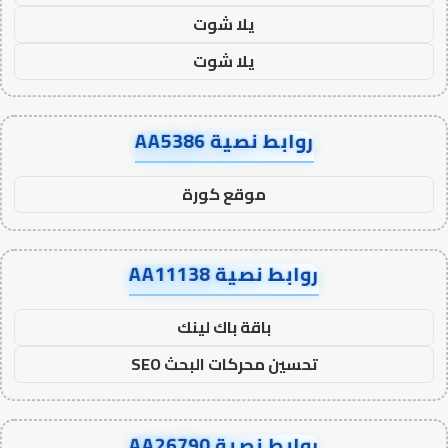
يلا شوت
يلا شوت
روابط نصية AA5386
موقع كورة
روابط نصية AA11138
باقة باك لينك
تحسين محركات البحث SEO
روابط نصية AA26790