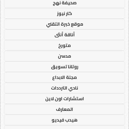
صحيفة نهج
كار نيوز
موقع خبرة التقني
أناقة أنثى
متورخ
مدسن
روتانا تسويق
مجلة الابداع
نادي الترددات
استشارات اون لاين
المعارف
هيدب فيديو