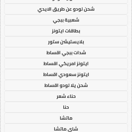
شحن لودو عن طريق الايدي
شعبية ببجي
بطاقات ايتونز
بلايستيشن ستور
شدات ببجي اقساط
ايتونز امريكي اقساط
ايتونز سعودي اقساط
شحن يلا لودو اقساط
حناء شعر
حنا
ماتشا
شاي ماتشا