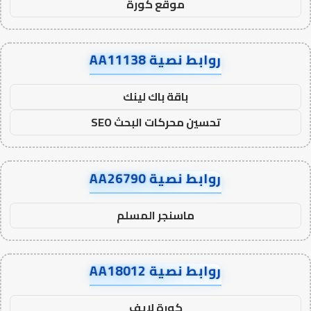
موقع كورة
روابط نصية AA11138
باقة باك لينك
تحسين محركات البحث SEO
روابط نصية AA26790
ماسنجر المسلم
روابط نصية AA18012
كورة لايف