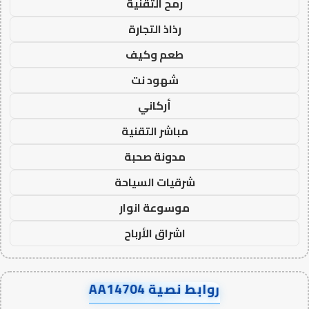
رمح التقنية
رذاذ التجارة
طعم وكيف
شهود نت
أركاني
مباشر التقنية
مدونة صحبة
شرقيات السياحة
موسوعة انوار
اشراق الأرباح
روابط نصية AA14704