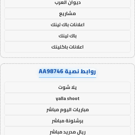
ديوان العرب
مشاريع
اعلانات باك لينك
باك لينك
اعلانات باكلينك
روابط نصية AA98746
يلا شوت
yalla shoot
مباريات اليوم مباشر
برشلونة مباشر
ريال مدريد مباشر