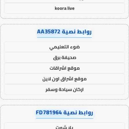
koora live
روابط نصية AA35872
ضوء التعليمي
صحيفة برق
موقع اشراقات
موقع اشراق اون لاين
اركان سياحة وسفر
روابط نصية FD781964
يلا شوت