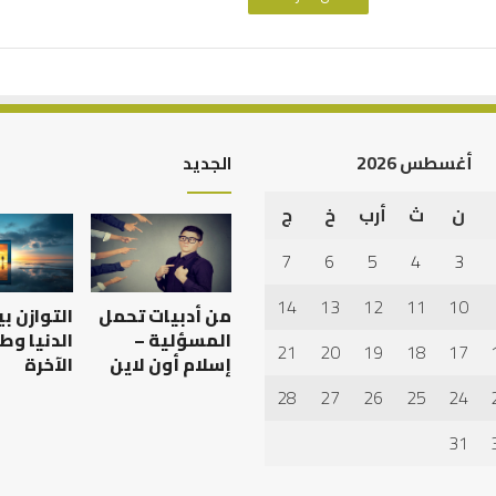
أغسطس 2026
الجديد
ن
ث
أرب
خ
ج
أهم
أسباب
7
6
5
4
3
عدم
استجابة
14
13
12
11
10
من أدبيات تحمل
التوازن ب
الدعاء
المسؤلية –
الدنيا وط
21
20
19
18
17
إسلام أون لاين
الآخرة
28
27
26
25
24
 العبادات شخصية
أهم أسباب عدم استجابة
الدعاء
31