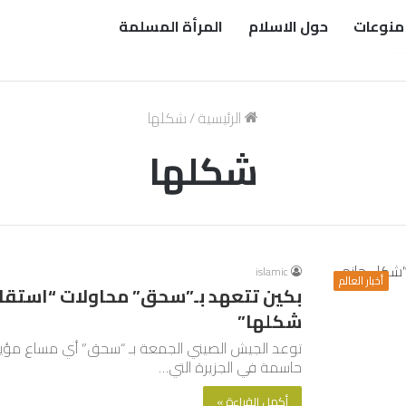
منوعات
حول الاسلام
المرأة المسلمة
الرئيسية
/
شكلها
شكلها
islamic
أخبار العالم
بكين تتعهد بـ”سحق” محاولات “استقلا
شكلها”
توعد الجيش الصيني الجمعة بـ “سحق” أي مساع مؤيدة 
حاسمة في الجزيرة التي…
أكمل القراءة »