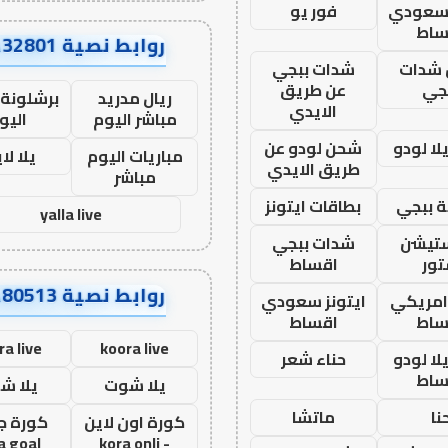
 سعودي
فور يو
ساط
روابط نصية AA32801
شدات
شدات ببجي
جي
عن طريق
ريال مدريد
برشلونة 
الايدي
مباشر اليوم
اليو
ا لودو
شحن لودو عن
مباريات اليوم
يلا لا
طريق الايدي
مباشر
 ببجي
بطاقات ايتونز
yalla live
ستيشن
شدات ببجي
ور
اقساط
روابط نصية AA80513
 امريكي
ايتونز سعودي
ساط
اقساط
ra live
koora live
ا لودو
حناء شعر
ساط
يلا شوت
يلا ش
نا
ماتشا
كورة اون لاين
كورة ج
a goal
- kora onli