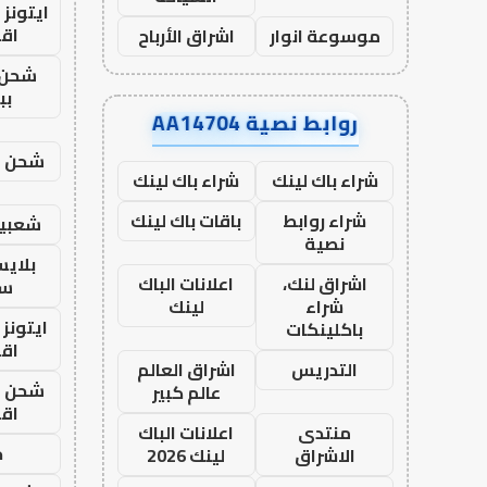
ايتونز
اق
موسوعة انوار
اشراق الأرباح
شحن 
بب
روابط نصية AA14704
شحن يل
شراء باك لينك
شراء باك لينك
شراء روابط
باقات باك لينك
شعبية
نصية
بلاي
اشراق لنك،
اعلانات الباك
ست
شراء
لينك
ايتونز
باكلينكات
اق
التدريس
اشراق العالم
شحن يل
عالم كبير
اق
منتدى
اعلانات الباك
ح
الاشراق
لينك 2026