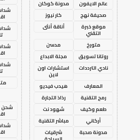
عالم الايفون
مدونة كوكان
شدات
صحيفة نهج
كار نيوز
اق
موقع خبرة
أناقة أنثى
شدات
التقني
تا
متورخ
مدسن
شدات
اق
روتانا تسويق
مجلة الابداع
شدات
نادي الترددات
استشارات اون
تا
لاين
متجر
المعارف
هيدب فيديو
رمح التقنية
رذاذ التجارة
شحن يل
طعم وكيف
شهود نت
اق
أركاني
مباشر التقنية
شدات
اق
مدونة صحبة
شرقيات
السياحة