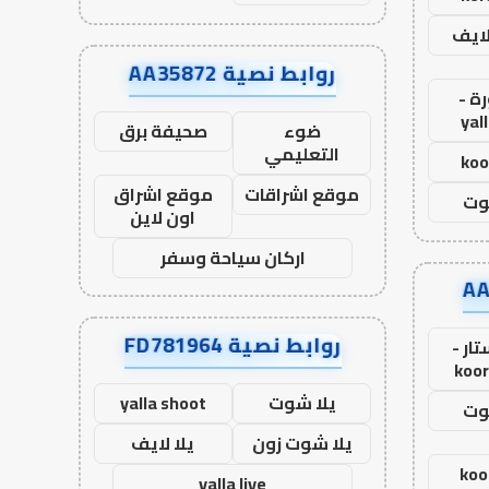
لايف
روابط نصية AA35872
ة -
yal
ضوء
صحيفة برق
التعليمي
koo
موقع اشراقات
موقع اشراق
وت
اون لاين
اركان سياحة وسفر
روابط نصية FD781964
ار -
koor
يلا شوت
yalla shoot
وت
يلا شوت زون
يلا لايف
koo
yalla live