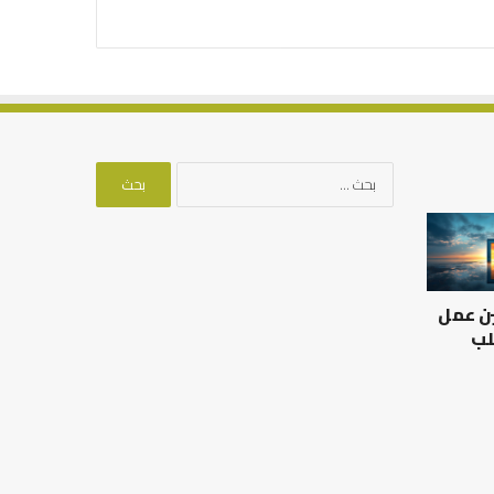
البحث
عن:
العلاقة
من
العلمية
أدبيات
بين
تحمل
الإمام
المسؤلية
ين عمل
مالك
–
والليث
إسلام
لب
بن
أون
العلاقة العلمية بين الإمام
سعد:
لاين
مالك والليث بن سعد: نموذج
من أدبيات تحمل المس
نموذج
في أدب الخلاف
إسلام أون لاين
في
أدب
الخلاف