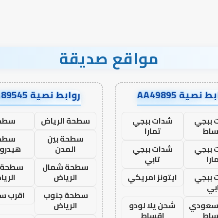
مواقع صديقة
ط نصية AA49895
روابط نصية AA89545
 ببجي
شدات ببجي
سطحة الرياض
سطح
ساط
تمارا
سطحة بين
سطح
 ببجي
شدات ببجي
المدن
هيدرو
ارا
تابي
سطحة شمال
سطحة 
 ببجي
ايتونز امريكي
الرياض
الري
بي
سطحة جنوب
اقرب س
 سعودي
شحن يلا لودو
الرياض
ساط
اقساط