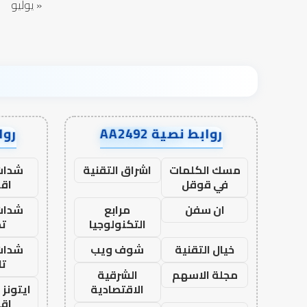
« يوليو
روابط نصية AA2492
رواب
مسك الكلمات
اشراق التقنية
شدات
في قوقل
اق
ان سفن
مرابع
شدات
التكنولوجيا
تم
خيال التقنية
شوف ويب
شدات
تا
مجلة الاسهم
الشرقية
الاقتصادية
ايتونز
اق