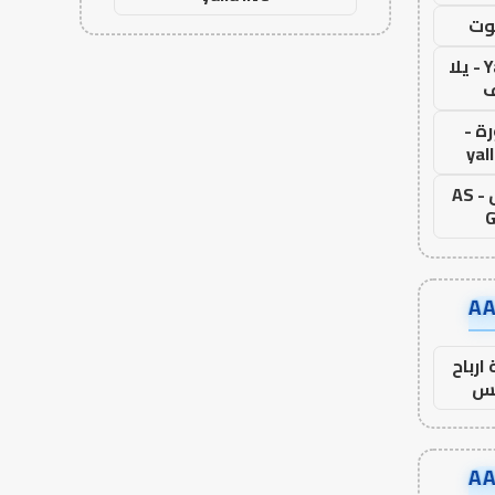
وت
Yalla Live - يلا
ف
ة -
yal
اس جول - AS
G
ارباح
س