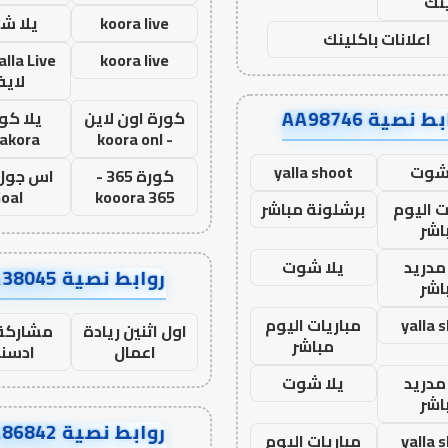
نك
koora live
يلا ش
اعلانات باكلينك
koora live
لاي
ط نصية AA98746
كورة اون لاين
يلا كور
lakora
- koora onl
 شوت
yalla shoot
كورة 365 -
oal
kooora 365
ت اليوم
برشلونة مباشر
اشر
مدريد
يلا شوت
روابط نصية AA38045
اشر
yalla 
مباريات اليوم
اول اثنين ريادة
مشاركة 
مباشر
اعمال
ادسن
مدريد
يلا شوت
اشر
روابط نصية AA86842
yalla 
مباريات اليوم