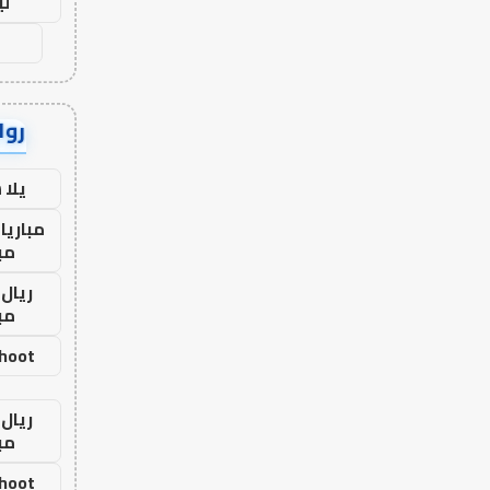
لي
رواب
يلا
مباريا
مب
ريال 
مب
shoot
ريال 
مب
shoot