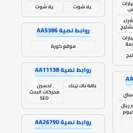
ارات
يلا شوت
يلا شوت
ب
راء
تشليح
روابط نصية AA5386
ارات
مة
موقع كورة
يح
روابط نصية AA11138
باقة باك لينك
تحسين
محركات البحث
يتي
SEO
 ريال
ليوم
روابط نصية AA26790