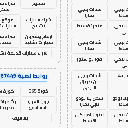
تشليح
شراء سي
 ببجي
شدات ببجي
سكرا
ساط
تمارا
شراء سيارات
موقع ش
 ببجي
متجر تقسيط
تشليح
سيارات 
بي
ارقام يشترون
شراء سي
 ببجي
شدات ببجي
سيارات تشليح
مصدو
ساط
تمارا
شراء سيارات قديمة تشل
 ببجي
فور يو ستور
بي
روابط نصية AA67449
 4u
شدات ببجي
عن طريق
الايدي
كورة 365
كورة س
ا لودو
شحن يلا لودو
جول العرب
بث مباشر
ساط
تابي تمارا
goalarab
مدريد ا
 ببجي
ايتونز امريكي
يلا لايف
ساط
اقساط