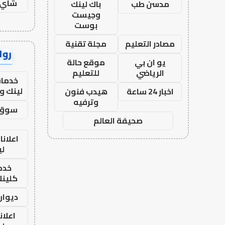
شاي 
مدسن طب
باك لينك
وجيست
بوست
مصادر التعليم
مجلة تقنية
رواب
يو ان بي
موقع حالة
الرياضي
للتعليم
خدمات
لينك و
اخبار 24 ساعة
هيدب فنون
وترفيه
سوق 
صحيفة العالم
اعلانا
لي
خدما
كلينك 26
ديوان
اعلان