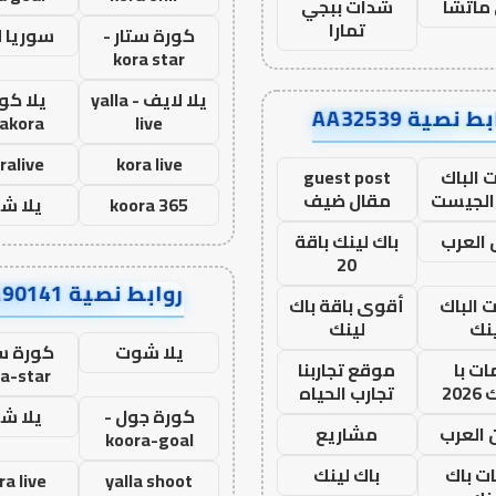
ماتشا
شدات ببجي
تمارا
كورة ستار -
سوريا 
kora star
يلا لايف - yalla
يلا كور
ط نصية AA32539
lakora
live
ralive
kora live
 الباك
guest post
الجيست
مقال ضيف
koora 365
يلا ش
العرب
باك لينك باقة
20
روابط نصية AA90141
ت الباك
أقوى باقة باك
نك
لينك
يلا شوت
كورة ست
ت با
موقع تجاربنا
a-star
20
تجارب الحياه
كورة جول -
يلا ش
 العرب
مشاريع
koora-goal
ات باك
باك لينك
ra live
yalla shoot