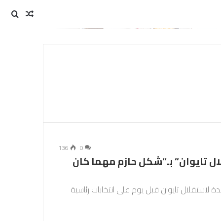
مقال
بحث
عن
عشوائي
136
0
ل تايوان” بـ”شكل حازم مهما كان
لاستقلال تايوان قبل يوم على انتخابات رئاسية