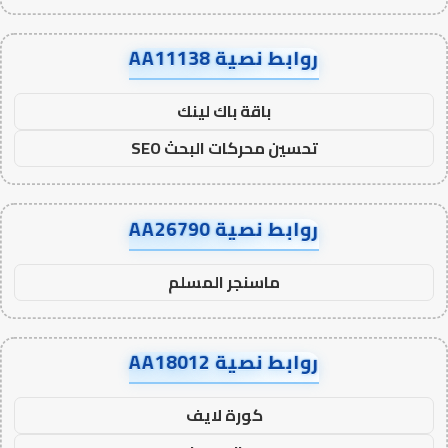
روابط نصية AA11138
باقة باك لينك
تحسين محركات البحث SEO
روابط نصية AA26790
ماسنجر المسلم
روابط نصية AA18012
كورة لايف