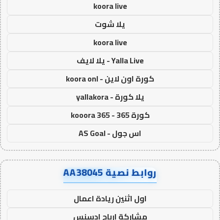
koora live
يلا شوت
koora live
Yalla Live - يلا لايف
كورة اون لاين - koora onl
يلا كورة - yallakora
كورة 365 - kooora 365
اس جول - AS Goal
روابط نصية AA38045
اول اثنين ريادة اعمال
مشاركة ارباح ادسنس