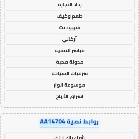
رذاذ التجارة
طعم وكيف
شهود نت
أركاني
مباشر التقنية
مدونة صحبة
شرقيات السياحة
موسوعة انوار
اشراق الأرباح
روابط نصية AA14704
شراء باك لينك