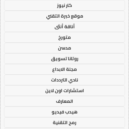
كار نيوز
موقع خبرة التقني
أناقة أنثى
متورخ
مدسن
روتانا تسويق
مجلة الابداع
نادي الترددات
استشارات اون لاين
المعارف
هيدب فيديو
رمح التقنية