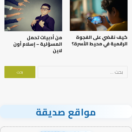
كيف نقضي على الفجوة
من أدبيات تحمل
الرقمية في محيط الأسرة؟
المسؤلية – إسلام أون
لاين
البحث
عن:
مواقع صديقة