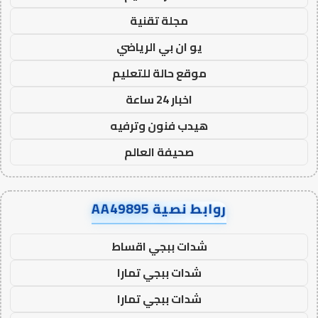
مجلة تقنية
يو ان بي الرياضي
موقع حالة للتعليم
اخبار 24 ساعة
هيدب فنون وترفيه
صحيفة العالم
روابط نصية AA49895
شدات ببجي اقساط
شدات ببجي تمارا
شدات ببجي تمارا