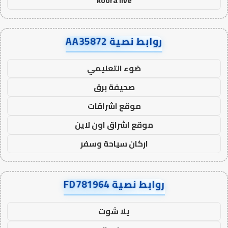
koora live
روابط نصية AA35872
ضوء التعليمي
صحيفة برق
موقع اشراقات
موقع اشراق اون لاين
اركان سياحة وسفر
روابط نصية FD781964
يلا شوت