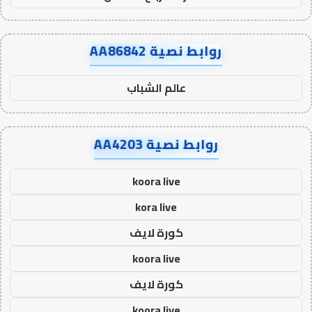
روابط نصية AA86842
عالم الشباب
روابط نصية AA4203
koora live
kora live
كورة لايف
koora live
كورة لايف
koora live