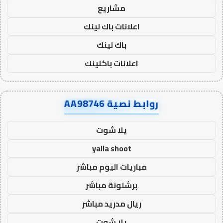
مشاريع
اعلانات باك لينك
باك لينك
اعلانات باكلينك
روابط نصية AA98746
يلا شوت
yalla shoot
مباريات اليوم مباشر
برشلونة مباشر
ريال مدريد مباشر
يلا شوت