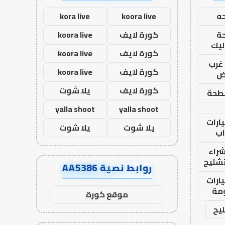
ه
koora live
kora live
ة
كورة لايف
koora live
ليك
كورة لايف
koora live
غرب
كورة لايف
koora live
اض
كورة لايف
يلا شوت
طحة
yalla shoot
yalla shoot
ارات
يلا شوت
يلا شوت
ب
راء
تشليح
روابط نصية AA5386
ارات
مة
موقع كورة
يح