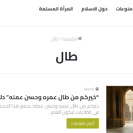
منوعات
حول الاسلام
المرأة المسلمة
الرئيسية
/
طال
طال
islamic
“خيركم من طال عمره وحسن عمله” دلالة
خيركم من طال عمره وحسن عمله؛ يجمع هذا الحديث ال
في الطاعات، ليكون العمر…
أكمل القراءة »