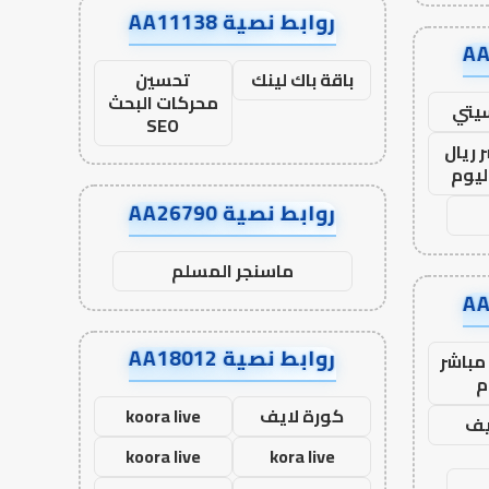
روابط نصية AA11138
باقة باك لينك
تحسين
محركات البحث
يتي
SEO
 ريال
ليوم
روابط نصية AA26790
ماسنجر المسلم
روابط نصية AA18012
مباشر
م
كورة لايف
koora live
يف
koora live
kora live