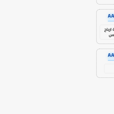
ارباح
س