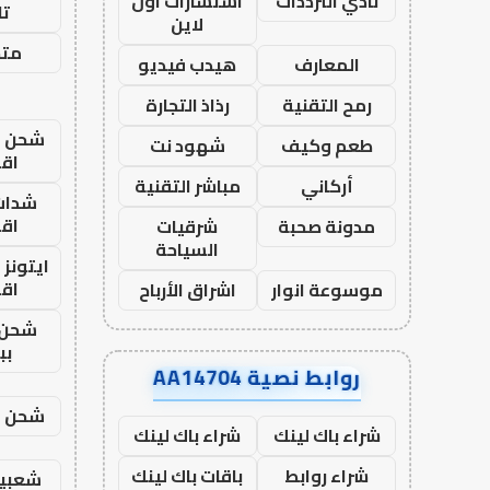
نادي الترددات
استشارات اون
تا
لاين
متجر
المعارف
هيدب فيديو
رمح التقنية
رذاذ التجارة
شحن يل
طعم وكيف
شهود نت
اق
أركاني
مباشر التقنية
شدات
اق
مدونة صحبة
شرقيات
السياحة
ايتونز
اق
موسوعة انوار
اشراق الأرباح
شحن 
بب
روابط نصية AA14704
شحن يل
شراء باك لينك
شراء باك لينك
شراء روابط
باقات باك لينك
شعبية