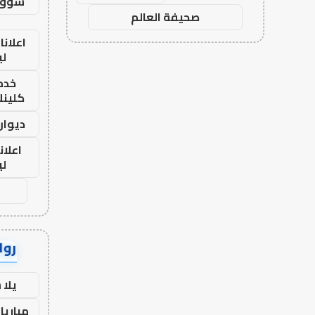
سوق 
صحيفة العالم
اعلانا
لي
خدما
كلينك 26
ديوان
اعلان
لي
رواب
يلا
مباريا