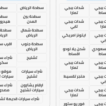
 ببجي
شدات ببجي
سطحة الرياض
سطح
ساط
تمارا
سطحة بين
سطح
 ببجي
شدات ببجي
المدن
هيدرو
ارا
تابي
سطحة شمال
سطحة 
 ببجي
ايتونز امريكي
الرياض
الري
بي
سطحة جنوب
اقرب س
 سعودي
شحن يلا لودو
الرياض
ساط
اقساط
تشليح
شراء سي
 ببجي
شدات ببجي
سكرا
ساط
تمارا
شراء سيارات
موقع ش
 ببجي
متجر تقسيط
تشليح
سيارات 
بي
ارقام يشترون
شراء سي
 ببجي
شدات ببجي
سيارات تشليح
مصدو
ساط
تمارا
شراء سيارات قديمة تشل
 ببجي
فور يو ستور