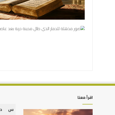
اقرأ معنا
س
د
كيف
أهم