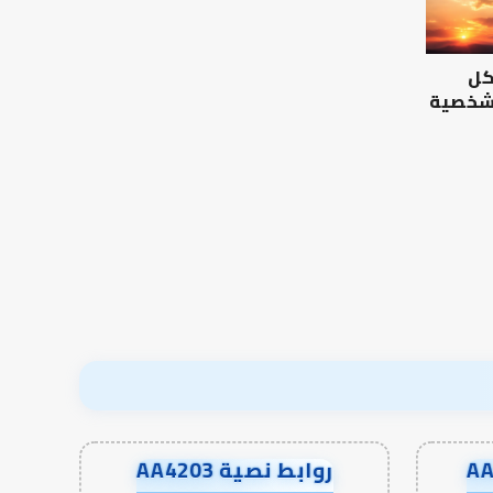
التربوي
بين
والطفولة
عمل
المبكرة
الدنيا
كل
..
وطلب
كيف
الآخرة
 شخصية
نترجم
الرصيد التربوي والطفولة
خبرات
المبكرة .. كيف نترجم خبرات ما
التوازن بين عمل الدن
ما
قبل المدرسة إلى نجاح؟
الآخرة
قبل
المدرسة
إلى
نجاح؟
روابط نصية AA4203