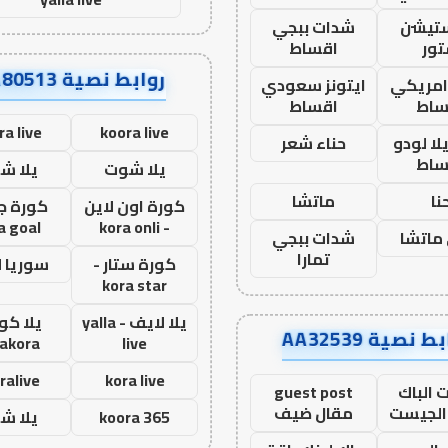
ستيشن
شدات ببجي
ور
اقساط
روابط نصية AA80513
 امريكي
ايتونز سعودي
ساط
اقساط
ra live
koora live
ا لودو
حناء شعر
ساط
يلا شوت
يلا ش
نا
ماتشا
كورة اون لاين
كورة ج
a goal
- kora onli
ماتشا
شدات ببجي
تمارا
كورة ستار -
سوريا 
kora star
يلا لايف - yalla
يلا كور
ط نصية AA32539
lakora
live
ralive
kora live
 الباك
guest post
الجيست
مقال ضيف
koora 365
يلا ش