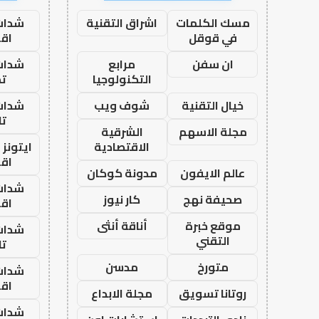
مسك الكلمات
اشراق التقنية
شدات
في قوقل
اق
ان سفن
مرابع
شدات
التكنولوجيا
تم
خيال التقنية
شوف ويب
شدات
تا
مجلة الاسهم
الشرقية
الاقتصادية
ايتونز
اق
عالم الايفون
مدونة كوكان
شدات
صحيفة نهج
كار نيوز
اق
موقع خبرة
أناقة أنثى
شدات
التقني
تا
متورخ
مدسن
شدات
اق
روتانا تسويق
مجلة الابداع
شدات