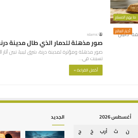
ما يهم المسلم
أخبار العالم
islamic
صور مذهلة للدمار الذي طال مدينة درنة
صور مذهلة ومؤثرة لمدينة درنة، شرق ليبيا، تبين آثار ا
تسببت في…
أكمل القراءة »
أغسطس 2026
الجديد
ن
ث
أرب
خ
ج
العلاقة