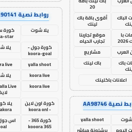
العرب
باك لينك باقة
20
روابط نصية AA90141
ت الباك
أقوى باقة باك
نك
لينك
يلا شوت
كورة ست
ت با
موقع تجاربنا
a-star
20
تجارب الحياه
كورة جول -
يلا ش
 العرب
مشاريع
koora-goal
ات باك
باك لينك
ra live
yalla shoot
نك
koora live
يلا ش
اعلانات باكلينك
koora live
لاي
ط نصية AA98746
كورة اون لاين
يلا كور
lakora
- koora onl
 شوت
yalla shoot
كورة 365 -
oal
kooora 365
ت اليوم
برشلونة مباشر