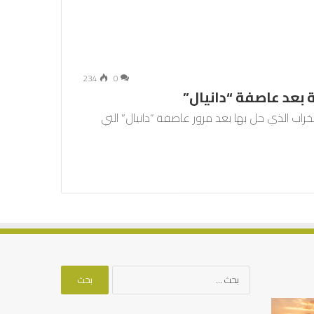
234
0
 بعد عاصفة “دانيال”
لخراب الذي حل بها بعد مرور عاصفة “دانيال” التي
البحث
عن:
الرصيد
التوازن