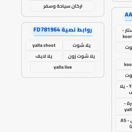
اركان سياحة وسفر
روابط نصية FD781964
ار -
koor
يلا شوت
yalla shoot
وت
يلا شوت زون
يلا لايف
koo
yalla live
وت
Yalla Live - يلا
ف
ة -
yal
اس جول - AS
G