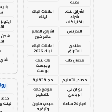
نصية
بلاي
اشراق لنك،
اعلانات الباك
ست
شراء
لينك
ايتونز
باكلينكات
اق
التدريس
اشراق العالم
شحن يل
عالم كبير
اق
منتدى
اعلانات الباك
ح
الاشراق
لينك 2026
شاي 
مدسن طب
باك لينك
وجيست
بوست
مصادر التعليم
مجلة تقنية
رواب
يو ان بي
موقع حالة
الرياضي
للتعليم
خدمات
لينك و
اخبار 24 ساعة
هيدب فنون
وترفيه