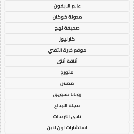
عالم الايفون
مدونة كوكان
صحيفة نهج
كار نيوز
موقع خبرة التقني
أناقة أنثى
متورخ
مدسن
روتانا تسويق
مجلة الابداع
نادي الترددات
استشارات اون لاين