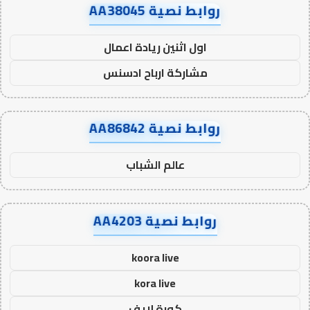
روابط نصية AA38045
اول اثنين ريادة اعمال
مشاركة ارباح ادسنس
روابط نصية AA86842
عالم الشباب
روابط نصية AA4203
koora live
kora live
كورة لايف