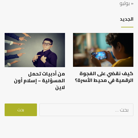
« يوليو
الجديد
كيف نقضي على الفجوة
من أدبيات تحمل
الرقمية في محيط الأسرة؟
المسؤلية – إسلام أون
لاين
البحث
عن: