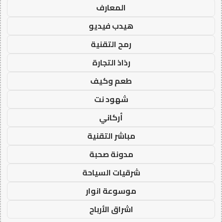
المعارف
هيدب فيديو
رمح التقنية
رذاذ التجارة
طعم وكيف
شهود نت
أركاني
مباشر التقنية
مدونة صحبة
شرقيات السياحة
موسوعة انوار
اشراق الأرباح