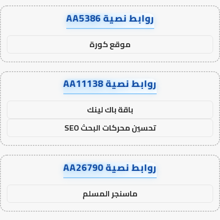
روابط نصية AA5386
موقع كورة
روابط نصية AA11138
باقة باك لينك
تحسين محركات البحث SEO
روابط نصية AA26790
ماسنجر المسلم