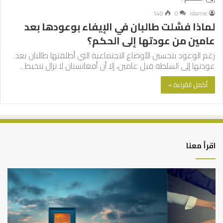
140
0
islamic
لماذا فشلت طالبان في الإيفاء بوعودها بعد
عامين من عودتها إلى الحكم؟
رغم الوعود بتحسين الأوضاع الاجتماعية التي أطلقتها طالبان بعد
عودتها إلى السلطة قبل عامين، إلا أن أفغانستان لا تزال تتخبط…
أكمل القراءة »
اقرأ معنا
التوازن
كي
بين
تش
عمل
الع
الدنيا
شخ
وطلب
الإ