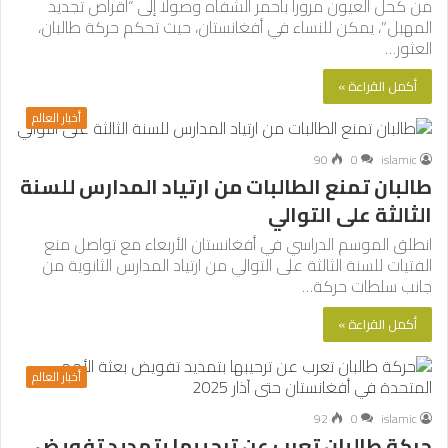
من كحل العيون مرورا بأحمر الشفاه وصولا إلى “أقراص تجديد
المهبل”، يمكن للنساء في أفغانستان، حيث تحكم حركة طالبان،
العثور…
أكمل القراءة »
أخبار العالم
90
0
islamic
طالبان تمنع الطالبات من ارتياد المدارس للسنة
الثالثة على التوالي
انطلق الموسم الدراسي في أفغانستان الأربعاء مع تواصل منع
الفتيات للسنة الثالثة على التوالي من ارتياد المدارس الثانوية من
جانب سلطات حركة…
أكمل القراءة »
أخبار العالم
92
0
islamic
حركة طالبان تعرب عن ترحيبها بتمديد تفويض