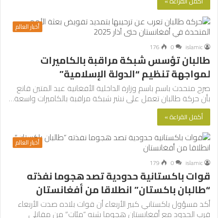
أكمل القراءة »
أخبار العالم
176
0
islamic
طالبان تؤسس شبكة مراقبة بالكاميرات
لمواجهة تنظيم “الدولة الإسلامية”
صرح متحدث باسم باسم وزارة الداخلية الأفغانية عبد المتين قانع
بأن حركة طالبان تعمل على نشر شبكة مراقبة بالكاميرات واسعة…
أكمل القراءة »
أخبار العالم
179
0
islamic
قوات باكستانية حدودية تصد هجوما نفذته
“طالبان باكستان” انطلاقا من أفغانستان
أكد مسؤول باكستاني كبير الأربعاء أن قوات بلاده صدت الأربعاء
قرب الحدود مع أفغانستان هجوما شنه “مئات” من مقاتلي