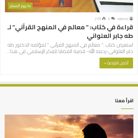
ما يهم المسلم
279
0
islamic
قراءة في كتاب: ” معالم في المنهج القرآني” لـ
طه جابر العلواني
استعرض كتاب :” معالم في المنهج القرآني ” لمؤلفه الدكتور طه
جابر العلواني-رحمه الله- قضية القضايا للفكر الإسلامي في هذا…
أكمل القراءة »
اقرأ معنا
أهم
الع
أسباب
الع
عدم
بين
استجابة
الإ