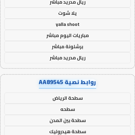
ريال مدريد مباشر
يلا شوت
yalla shoot
مباريات اليوم مباشر
برشلونة مباشر
ريال مدريد مباشر
روابط نصية AA89545
سطحة الرياض
سطحه
سطحة بين المدن
سطحة هيدروليك