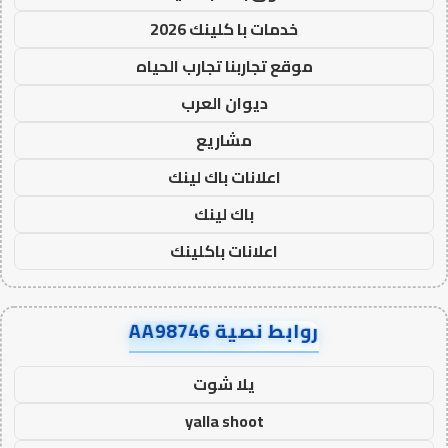
خدمات با كلينك 2026
موقع تجاربنا تجارب الحياه
ديوان العرب
مشاريع
اعلانات باك لينك
باك لينك
اعلانات باكلينك
روابط نصية AA98746
يلا شوت
yalla shoot