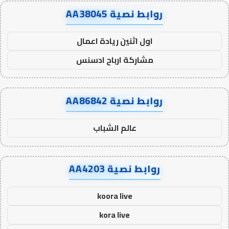
روابط نصية AA38045
اول اثنين ريادة اعمال
مشاركة ارباح ادسنس
روابط نصية AA86842
عالم الشباب
روابط نصية AA4203
koora live
kora live