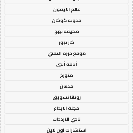
عالم الايفون
مدونة كوكان
صحيفة نهج
كار نيوز
موقع خبرة التقني
أناقة أنثى
متورخ
مدسن
روتانا تسويق
مجلة الابداع
نادي الترددات
استشارات اون لاين