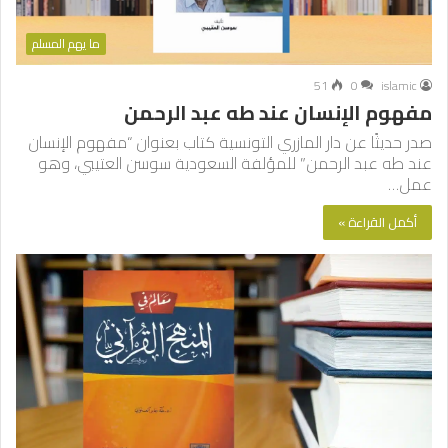
ما يهم المسلم
51
0
islamic
مفهوم الإنسان عند طه عبد الرحمن
صدر حديثًا عن دار المازري التونسية كتاب بعنوان “مفهوم الإنسان
عند طه عبد الرحمن” للمؤلفة السعودية سوسن العتيبي، وهو
عمل…
أكمل القراءة »