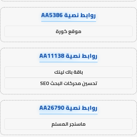
روابط نصية AA5386
موقع كورة
روابط نصية AA11138
باقة باك لينك
تحسين محركات البحث SEO
روابط نصية AA26790
ماسنجر المسلم