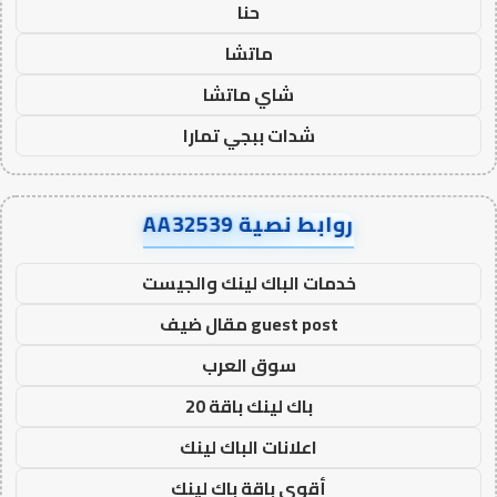
حنا
ماتشا
شاي ماتشا
شدات ببجي تمارا
روابط نصية AA32539
خدمات الباك لينك والجيست
guest post مقال ضيف
سوق العرب
باك لينك باقة 20
اعلانات الباك لينك
أقوى باقة باك لينك