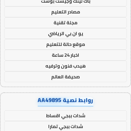
باك لينك وجيست بوست
مصادر التعليم
مجلة تقنية
يو ان بي الرياضي
موقع حالة للتعليم
اخبار 24 ساعة
هيدب فنون وترفيه
صحيفة العالم
روابط نصية AA49895
شدات ببجي اقساط
شدات ببجي تمارا