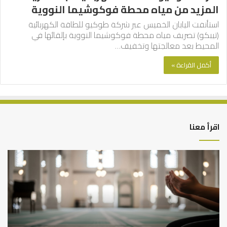
المزيد من مياه محطة فوكوشيما النووية
استأنفت اليابان الخميس عبر شركة طوكيو للطاقة الكهربائية
(تيبكو) تصريف مياه محطة فوكوشيما النووية بإلقائها في
المحيط بعد معالجتها وتخفيف…
أكمل القراءة »
اقرأ معنا
العلاقة
الر
العلمية
الت
بين
وال
الإمام
الم
مالك
..
والليث
كي
بن
نتر