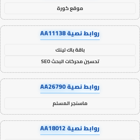
موقع كورة
روابط نصية AA11138
باقة باك لينك
تحسين محركات البحث SEO
روابط نصية AA26790
ماسنجر المسلم
روابط نصية AA18012