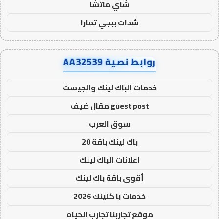
شاي ماتشا
شدات ببجي تمارا
روابط نصية AA32539
خدمات الباك لينك والجيست
guest post مقال ضيف
سوق العرب
باك لينك باقة 20
اعلانات الباك لينك
أقوى باقة باك لينك
خدمات با كلينك 2026
موقع تجاربنا تجارب الحياه