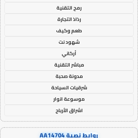
رمح التقنية
رذاذ التجارة
طعم وكيف
شهود نت
أركاني
مباشر التقنية
مدونة صحبة
شرقيات السياحة
موسوعة انوار
اشراق الأرباح
روابط نصية AA14704