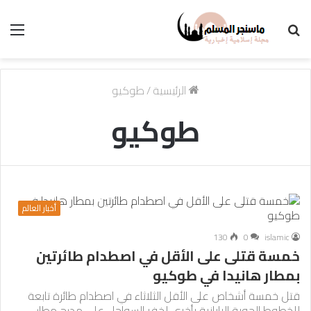
بحث
الق
عن
الرئيسية
/
طوكيو
طوكيو
أخبار العالم
130
0
islamic
خمسة قتلى على الأقل في اصطدام طائرتين
بمطار هانيدا في طوكيو
قتل خمسة أشخاص على الأقل الثلاثاء في اصطدام طائرة تابعة
للخطوط الجوية اليابانية بأخرى لخفر السواحل على مدرج مطار