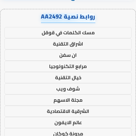
روابط نصية AA2492
مسك الكلمات في قوقل
اشراق التقنية
ان سفن
مرابع التكنولوجيا
خيال التقنية
شوف ويب
مجلة الاسهم
الشرقية الاقتصادية
عالم الايفون
مدونة كوكان