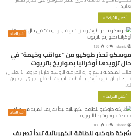
هانيدا…
أكمل القراءة »
أخبار العالم
138
0
islamic
موسكو تحذر طوكيو من “عواقب وخيمة” في
حال تزويدها أوكرانيا بصواريخ باتريوت
قالت المتحدثة باسم وزارة الخارجية الروسية ماريا زاخاروفا الأربعاء إن
تحرك اليابان لتزويد أوكرانيا بأنظمة باتريوت للدفاع الجوي سيكون
له…
أكمل القراءة »
أخبار العالم
180
0
islamic
شركة طوكيو للطاقة الكهربائية تبدأ تصريف