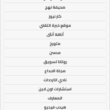
صحيفة نهج
كار نيوز
موقع خبرة التقني
أناقة أنثى
متورخ
مدسن
روتانا تسويق
مجلة الابداع
نادي الترددات
استشارات اون لاين
المعارف
هيدب فيديو