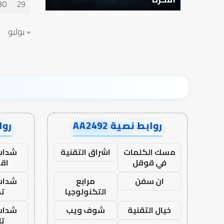
30
29
« يوليو
روابط نصية AA2492
رواب
مسك الكلمات
اشراق التقنية
شدات
في قوقل
اق
ان سفن
مرابع
شدات
التكنولوجيا
تم
خيال التقنية
شوف ويب
شدات
تا