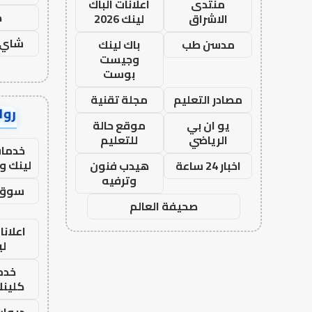
منتدى
اعلانات الباك
ح
الاشراق
لينك 2026
شاي 
مدسن طب
باك لينك
وجيست
بوست
مصادر التعليم
مجلة تقنية
رواب
يو ان بي
موقع حالة
الرياضي
للتعليم
خدمات
لينك و
اخبار 24 ساعة
هيدب فنون
وترفيه
سوق 
صحيفة العالم
اعلانا
لي
خدما
كلينك 26