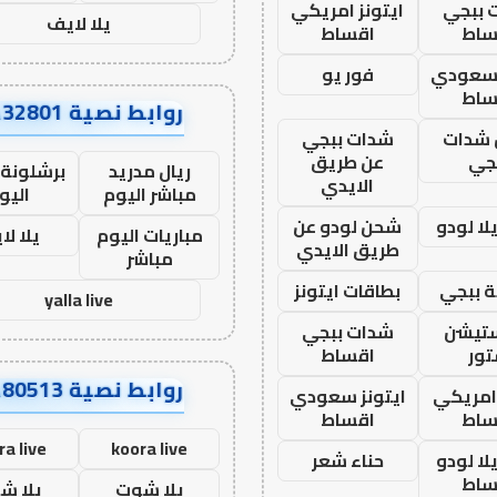
 ببجي
ايتونز امريكي
يلا لايف
ساط
اقساط
 سعودي
فور يو
ساط
روابط نصية AA32801
شدات
شدات ببجي
جي
عن طريق
ريال مدريد
برشلونة 
الايدي
مباشر اليوم
اليو
ا لودو
شحن لودو عن
مباريات اليوم
يلا لا
طريق الايدي
مباشر
 ببجي
بطاقات ايتونز
yalla live
ستيشن
شدات ببجي
ور
اقساط
روابط نصية AA80513
 امريكي
ايتونز سعودي
ساط
اقساط
ra live
koora live
ا لودو
حناء شعر
ساط
يلا شوت
يلا ش