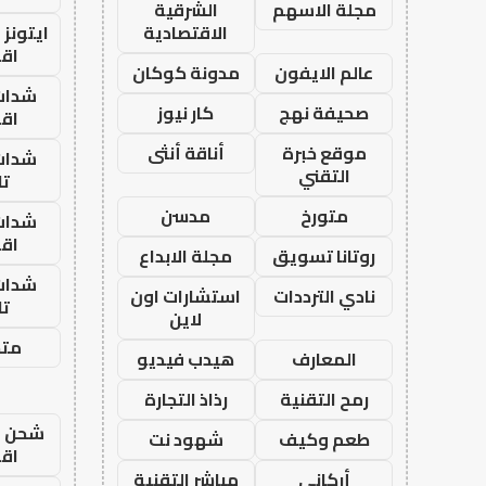
مجلة الاسهم
الشرقية
الاقتصادية
ايتونز
اق
عالم الايفون
مدونة كوكان
شدات
صحيفة نهج
كار نيوز
اق
موقع خبرة
أناقة أنثى
شدات
التقني
تا
متورخ
مدسن
شدات
اق
روتانا تسويق
مجلة الابداع
شدات
نادي الترددات
استشارات اون
تا
لاين
متجر
المعارف
هيدب فيديو
رمح التقنية
رذاذ التجارة
شحن يل
طعم وكيف
شهود نت
اق
أركاني
مباشر التقنية