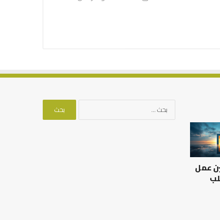
البحث
عن:
العلاقة
من
العلمية
أدبيات
بين
تحمل
الإمام
المسؤلية
ين عمل
مالك
–
والليث
إسلام
لب
بن
أون
العلاقة العلمية بين الإمام
سعد:
لاين
مالك والليث بن سعد: نموذج
من أدبيات تحمل المس
نموذج
في أدب الخلاف
إسلام أون لاين
في