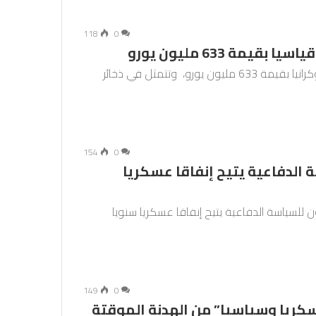
118
0
ة 633 مليون يورو
أعلنت السويد الثلاثاء عن حزمة مساعدات عسكرية لأوكرانيا بقيمة 633 مليون يورو، وتتمثل في ذخائر
154
0
 الدفاعية يتيح إنفاقا عسكريا
 للسياسة الدفاعية يتيح إنفاقا عسكريا سنويا
149
0
ريا وسياسيا” من الهدنة الموقتة