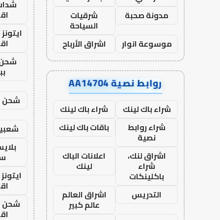
شدات
اق
مدونة صحبة
شرقيات
السياحة
ايتونز
اق
موسوعة انوار
اشراق الأرباح
شحن 
بب
روابط نصية AA14704
شحن يل
شراء باك لينك
شراء باك لينك
شراء روابط
باقات باك لينك
شعبية
نصية
بلاي
اشراق لنك،
اعلانات الباك
ست
شراء
لينك
ايتونز
باكلينكات
اق
التدريس
اشراق العالم
شحن يل
عالم كبير
اق