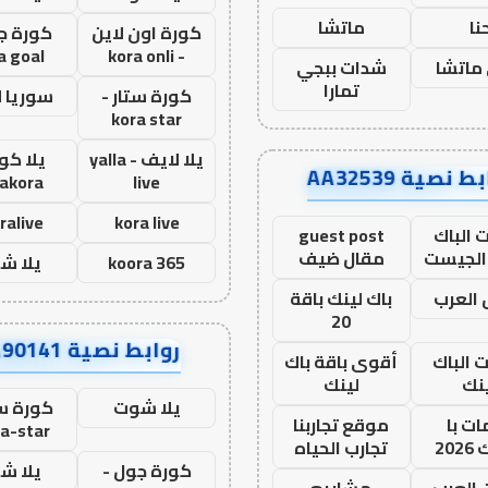
نا
ماتشا
كورة اون لاين
كورة ج
a goal
- kora onli
ماتشا
شدات ببجي
تمارا
كورة ستار -
سوريا 
kora star
يلا لايف - yalla
يلا كور
ط نصية AA32539
lakora
live
ralive
kora live
 الباك
guest post
الجيست
مقال ضيف
koora 365
يلا ش
العرب
باك لينك باقة
20
روابط نصية AA90141
ت الباك
أقوى باقة باك
نك
لينك
يلا شوت
كورة ست
ت با
موقع تجاربنا
a-star
20
تجارب الحياه
كورة جول -
يلا ش