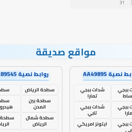
31
مواقع صديقة
ط نصية AA49895
روابط نصية AA89545
 ببجي
شدات ببجي
سطحة الرياض
سطح
ساط
تمارا
سطحة بين
سطح
 ببجي
شدات ببجي
المدن
هيدرو
ارا
تابي
سطحة شمال
سطحة 
 ببجي
ايتونز امريكي
الرياض
الري
بي