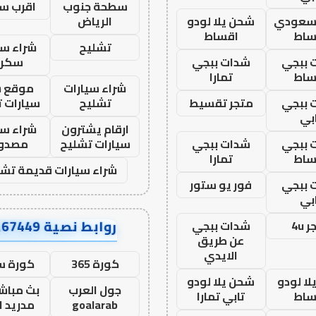
سطحة جنوب
اقرب س
 سعودي
شحن يلا لودو
الرياض
ساط
اقساط
تشليح
شراء سي
 ببجي
شدات ببجي
سكرا
ساط
تمارا
شراء سيارات
موقع ش
 ببجي
متجر تقسيط
تشليح
سيارات 
بي
ارقام يشترون
شراء سي
 ببجي
شدات ببجي
سيارات تشليح
مصدو
ساط
تمارا
شراء سيارات قديمة تشل
 ببجي
فور يو ستور
بي
روابط نصية AA67449
 4u
شدات ببجي
عن طريق
الايدي
كورة 365
كورة س
ا لودو
شحن يلا لودو
جول العرب
بث مباشر
ساط
تابي تمارا
goalarab
مدريد ا