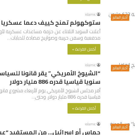
islamic
أخبار العالم
ستوكهولم تمنح كييف دعما عسكريا قياسيا بقيم
مدفعية وسفن حربية وصواريخ مضادة للدبابات…
أكمل القراءة »
islamic
أخبار العالم
“الشيوخ الأمريكي” يقر قانونا للسياسة
سنويا قياسيا قدره 886 مليار دولار
أقر مجلس الشيوخ الأمريكي يوم الأربعاء مشروع قانون
قياسيا قدره 886 مليار دولار. وحتى…
أكمل القراءة »
islamic
أخبار العالم
حماس أم إسرائيل… من المستفيد “عسك