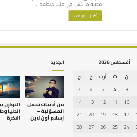
مدينة مراكش، في قلب منطقة…
أكمل القراءة »
أغسطس 2026
الجديد
ن
ث
أرب
خ
ج
أهم
أسباب
7
6
5
4
3
عدم
استجابة
14
13
12
11
10
من أدبيات تحمل
التوازن ب
الدعاء
المسؤلية –
الدنيا وط
21
20
19
18
17
إسلام أون لاين
الآخرة
28
27
26
25
24
 العبادات شخصية
أهم أسباب عدم استجابة
الدعاء