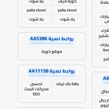
كورة لايف
يلا شوت
طحة
yalla shoot
yalla shoot
ارات
يلا شوت
يلا شوت
ب
راء
تشليح
روابط نصية AA5386
ارات
مة
موقع كورة
يح
روابط نصية AA11138
باقة باك لينك
تحسين
محركات البحث
يتي
SEO
 ريال
ليوم