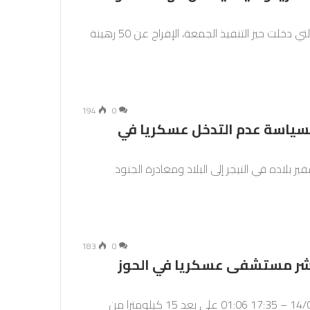
تتيح الهدنة في غزة لأربعة أيام بين حماس وإسرائيل والتي دخلت حيز التنفيذ الجمعة، الإفراج عن 50 رهينة
194
0
 لسياسة عدم التدخل عسكريا في
 بلاده في النيجر إلى البلاد ومغادرة الجنود
183
0
نشر مستشفى عسكريا في الحوز
نشرت في: 14/09/2023 – 17:12آخر تحديث: 14/09/2023 – 17:35 01:06 على بعد 15 كيلومترا من