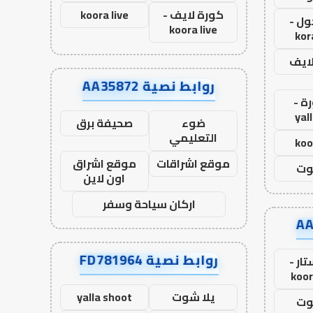
كورة لايف -
koora live
ول -
koora live
kor
لايف
روابط نصية AA35872
ة -
yal
ضوء
صحيفة برق
التعليمي
koo
موقع اشراقات
موقع اشراق
وت
اون لاين
اركان سياحة وسفر
روابط نصية FD781964
ار -
koor
يلا شوت
yalla shoot
وت