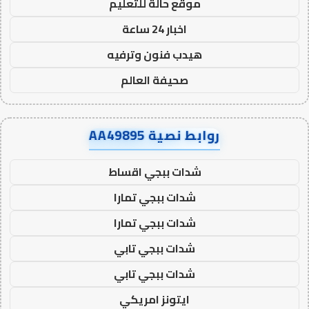
موقع حالة للتعليم
اخبار 24 ساعة
هيدب فنون وترفيه
صحيفة العالم
روابط نصية AA49895
شدات ببجي اقساط
شدات ببجي تمارا
شدات ببجي تمارا
شدات ببجي تابي
شدات ببجي تابي
ايتونز امريكي