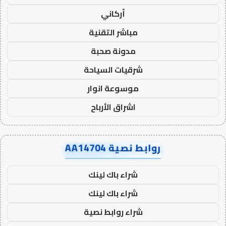
أركاني
مباشر التقنية
مدونة صحبة
شرقيات السياحة
موسوعة انوار
اشراق الأرباح
روابط نصية AA14704
شراء باك لينك
شراء باك لينك
شراء روابط نصية