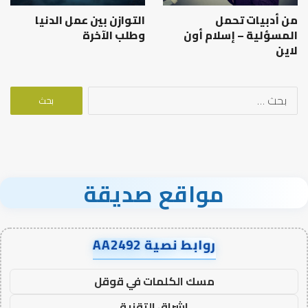
من أدبيات تحمل
التوازن بين عمل الدنيا
المسؤلية – إسلام أون
وطلب الآخرة
لاين
البحث
عن:
مواقع صديقة
روابط نصية AA2492
مسك الكلمات في قوقل
اشراق التقنية