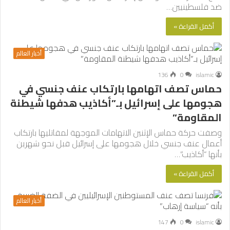
ضد فلسطينيين…
أكمل القراءة »
أخبار العالم
136
0
islamic
حماس تصف اتهامها بارتكاب عنف جنسي في
هجومها على إسرائيل بـ”أكاذيب هدفها شيطنة
المقاومة”
وصفت حركة حماس الإثنين الاتهامات الموجهة لمقاتليها بارتكاب
أعمال عنف جنسي خلال هجومها على إسرائيل قبل نحو شهرين
بأنها “أكاذيب”…
أكمل القراءة »
أخبار العالم
147
0
islamic