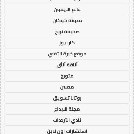
عالم الايفون
مدونة كوكان
صحيفة نهج
كار نيوز
موقع خبرة التقني
أناقة أنثى
متورخ
مدسن
روتانا تسويق
مجلة الابداع
نادي الترددات
استشارات اون لاين