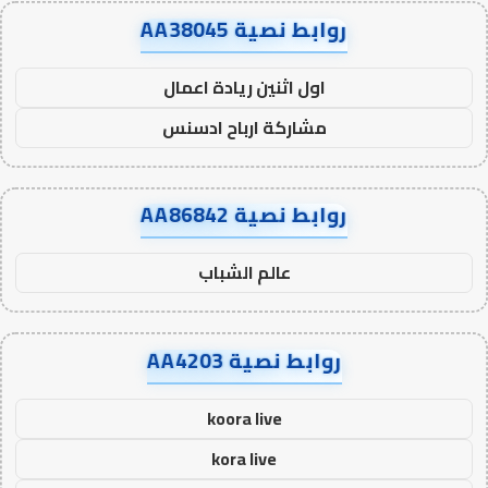
روابط نصية AA38045
اول اثنين ريادة اعمال
مشاركة ارباح ادسنس
روابط نصية AA86842
عالم الشباب
روابط نصية AA4203
koora live
kora live