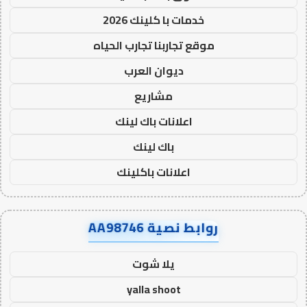
خدمات با كلينك 2026
موقع تجاربنا تجارب الحياه
ديوان العرب
مشاريع
اعلانات باك لينك
باك لينك
اعلانات باكلينك
روابط نصية AA98746
يلا شوت
yalla shoot