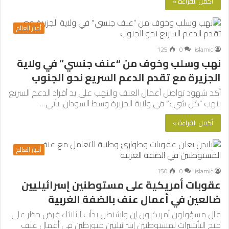
أكمل القراءة »
أخبار العالم
125
0
islamic
نهب وسلب وخوف من “عنف جنسي” في ولاية
الجزيرة مع تقدم الدعم السريع نحو الجنوب
أكد شهود تواصل أعمال العنف والنهب على يد أفراد الدعم السريع
بنهب “كل شيء” في ولاية الجزيرة وسط السودان. يأتي…
أكمل القراءة »
أخبار العالم
150
0
islamic
عقوبات أمريكية على مستوطنين إسرائيليين
ضالعين في أعمال عنف بالضفة الغربية
قال مسؤولون أمريكيون إن واشنطن بدأت الثلاثاء فرض حظر على
منح التأشيرات لمستوطنين إسرائيليين متورطين في أعمال عنف