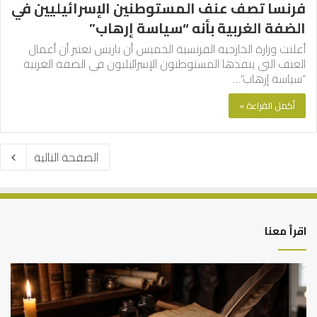
فرنسا تصف عنف المستوطنين الإسرائيليين في
الضفة الغربية بأنه “سياسة إرهاب”
أعلنت وزارة الخارجية الفرنسية الخميس أن باريس تعتبر أن أعمال
العنف التي ينفذها المستوطنون الإسرائيليون في الضفة الغربية
“سياسة إرهاب”…
أكمل القراءة »
الصفحة التالية
اقرأ معنا
العلاقة
الر
العلمية
الت
بين
وال
الإمام
الم