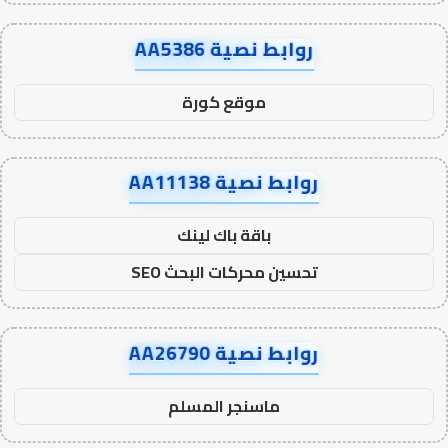
روابط نصية AA5386
موقع كورة
روابط نصية AA11138
باقة باك لينك
تحسين محركات البحث SEO
روابط نصية AA26790
ماسنجر المسلم