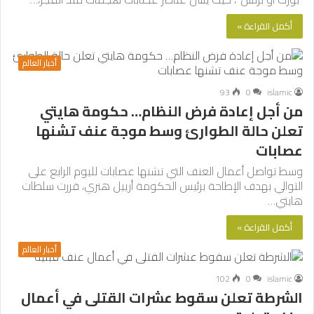
أكمل القراءة »
أخبار العالم
93
0
islamic
من أجل إعادة فرض النظام… حكومة هايتي
تعلن حالة الطوارئ وسط موجة عنف تشنها
عصابات
وسط تواصل أعمال العنف التي تشنها عصابات لليوم الرابع على
التوالي بهدف الإطاحة برئيس الحكومة أرييل هنري، قررت سلطات
هايتي…
أكمل القراءة »
أخبار العالم
102
0
islamic
الشرطة تعلن سقوط عشرات القتلى في أعمال