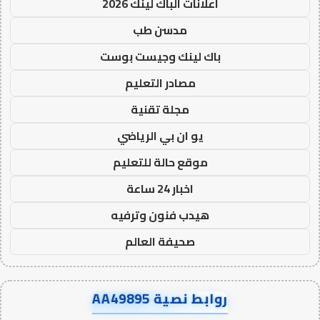
اعلانات الباك لينك 2026
مدسن طب
باك لينك وجيست بوست
مصادر التعليم
مجلة تقنية
يو ان بي الرياضي
موقع حالة للتعليم
اخبار 24 ساعة
هيدب فنون وترفيه
صحيفة العالم
روابط نصية AA49895