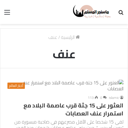
بحث
الق
عن
الرئيسية
/
عنف
عنف
أخبار العالم
113
0
islamic
العثور على 15 جثة قرب عاصمة البلاد مع
استمرار عنف العصابات
لقي 15 شخصا على الأقل مصرعهم في ضاحية ميسورة من
“بورت أو برنس”، حيث يشن عناصر عصابات هجمات منذ الفجر،…