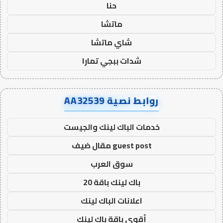
حنا
ماتشا
شاي ماتشا
شدات ببجي تمارا
روابط نصية AA32539
خدمات الباك لينك والجيست
guest post مقال ضيف
سوق العرب
باك لينك باقة 20
اعلانات الباك لينك
أقوى باقة باك لينك