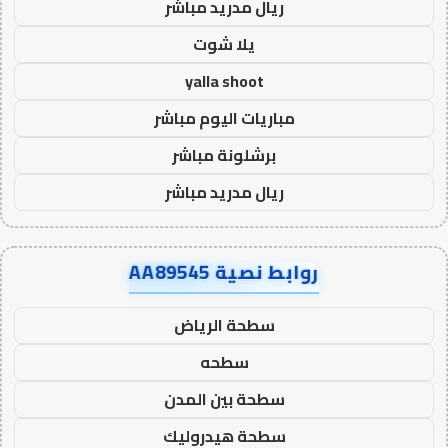
ريال مدريد مباشر
يلا شوت
yalla shoot
مباريات اليوم مباشر
برشلونة مباشر
ريال مدريد مباشر
روابط نصية AA89545
سطحة الرياض
سطحه
سطحة بين المدن
سطحة هيدروليك