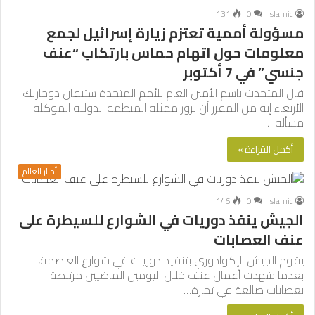
131
0
islamic
مسؤولة أممية تعتزم زيارة إسرائيل لجمع
معلومات حول اتهام حماس بارتكاب “عنف
جنسي” في 7 أكتوبر
قال المتحدث باسم الأمين العام للأمم المتحدة ستيفان دوجاريك
الأربعاء إنه من المقرر أن تزور ممثلة المنظمة الدولية الموكلة
مسألة…
أكمل القراءة »
أخبار العالم
146
0
islamic
الجيش ينفذ دوريات في الشوارع للسيطرة على
عنف العصابات
يقوم الجيش الإكوادوري بتنفيذ دوريات في شوارع العاصمة،
بعدما شهدت أعمال عنف خلال اليومين الماضيين مرتبطة
بعصابات ضالعة في تجارة…