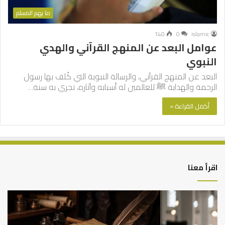
ما يهم المسلم
140
0
islamic
عوامل البعد عن المنهج القرآني والهدي
النبوي
البعد عن المنهج القرآني، والرسالة النبوية التي كُلف بها رسول
الرحمة والهداية ﷺ للعالمين له أسبابه وآثاره، تجري به سنة…
أكمل القراءة »
اقرأ معنا
العلاقة
الر
العلمية
الت
بين
وال