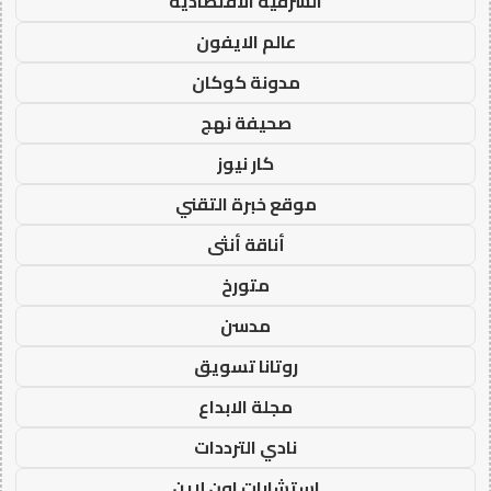
الشرقية الاقتصادية
عالم الايفون
مدونة كوكان
صحيفة نهج
كار نيوز
موقع خبرة التقني
أناقة أنثى
متورخ
مدسن
روتانا تسويق
مجلة الابداع
نادي الترددات
استشارات اون لاين