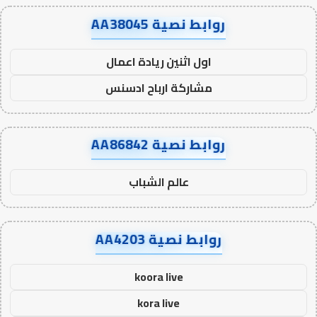
روابط نصية AA38045
اول اثنين ريادة اعمال
مشاركة ارباح ادسنس
روابط نصية AA86842
عالم الشباب
روابط نصية AA4203
koora live
kora live