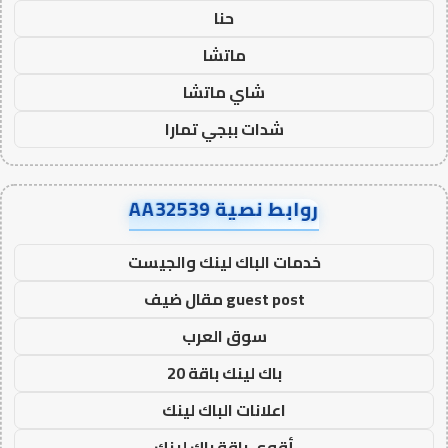
حنا
ماتشا
شاي ماتشا
شدات ببجي تمارا
روابط نصية AA32539
خدمات الباك لينك والجيست
guest post مقال ضيف
سوق العرب
باك لينك باقة 20
اعلانات الباك لينك
أقوى باقة باك لينك