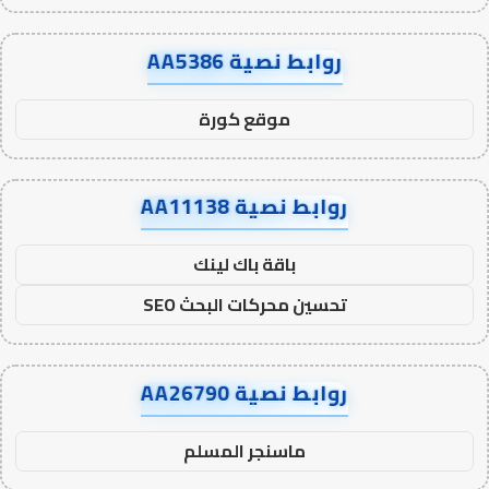
روابط نصية AA5386
موقع كورة
روابط نصية AA11138
باقة باك لينك
تحسين محركات البحث SEO
روابط نصية AA26790
ماسنجر المسلم