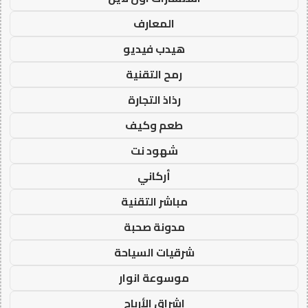
المعارف
هيدب فيديو
رمح التقنية
رذاذ التجارة
طعم وكيف
شهود نت
أركاني
مباشر التقنية
مدونة صحبة
شرقيات السياحة
موسوعة انوار
اشراق الأرباح