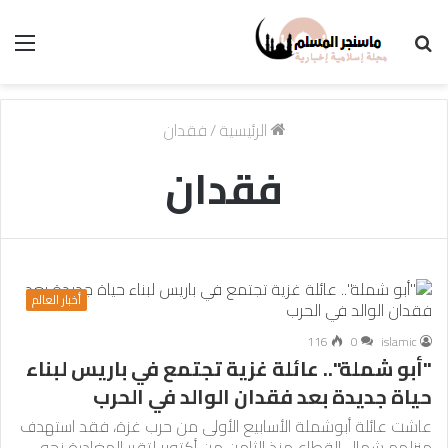
بحث
الق
عن
الرئيسية
/
فقدان
فقدان
أخبار العالم
116
0
islamic
"أبو شملة".. عائلة غزية تجتمع في باريس لبناء
حياة جديدة بعد فقدان الوالد في الحرب
عاشت عائلة أبوشملة الأسابيع الأولى من حرب غزة، فقد استهدف
منزلهم شمال القطاع منذ الثامن من أكتوبر لتقرر المغادرة نحو…