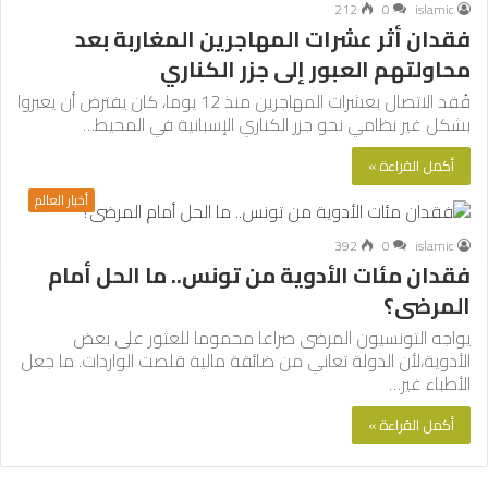
212
0
islamic
فقدان أثر عشرات المهاجرين المغاربة بعد
محاولتهم العبور إلى جزر الكناري
فُقد الاتصال بعشرات المهاجرين منذ 12 يوما، كان يفترض أن يعبروا
بشكل غير نظامي نحو جزر الكناري الإسبانية في المحيط…
أكمل القراءة »
أخبار العالم
392
0
islamic
فقدان مئات الأدوية من تونس.. ما الحل أمام
المرضى؟
يواجه التونسيون المرضى صراعا محموما للعثور على بعض
الأدوية،لأن الدولة تعاني من ضائقة مالية قلصت الواردات. ما جعل
الأطباء غير…
أكمل القراءة »