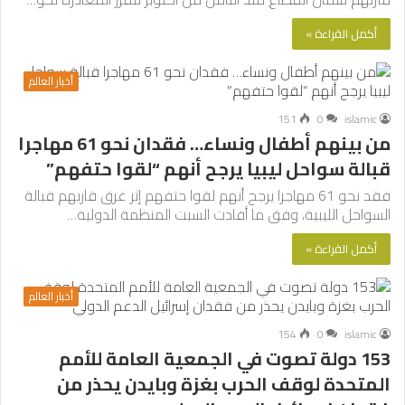
أكمل القراءة »
أخبار العالم
151
0
islamic
من بينهم أطفال ونساء… فقدان نحو 61 مهاجرا
قبالة سواحل ليبيا يرجح أنهم “لقوا حتفهم”
فقد نحو 61 مهاجرا يرجح أنهم لقوا حتفهم إثر غرق قاربهم قبالة
السواحل الليبية، وفق ما أفادت السبت المنظمة الدولية…
أكمل القراءة »
أخبار العالم
154
0
islamic
153 دولة تصوت في الجمعية العامة للأمم
المتحدة لوقف الحرب بغزة وبايدن يحذر من