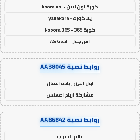
كورة اون لاين - koora onl
يلا كورة - yallakora
كورة 365 - kooora 365
اس جول - AS Goal
روابط نصية AA38045
اول اثنين ريادة اعمال
مشاركة ارباح ادسنس
روابط نصية AA86842
عالم الشباب