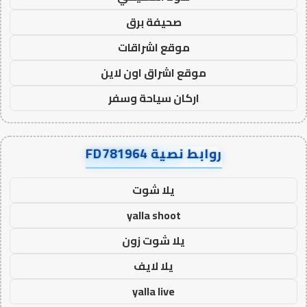
صحيفة برق
موقع اشراقات
موقع اشراق اون لاين
اركان سياحة وسفر
روابط نصية FD781964
يلا شوت
yalla shoot
يلا شوت زون
يلا لايف
yalla live