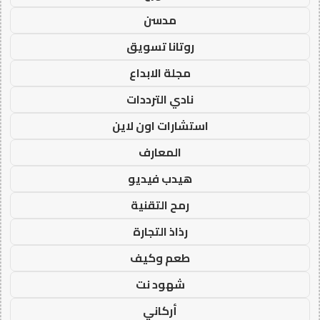
مدسن
روتانا تسويق
مجلة الابداع
نادي الترددات
استشارات اون لاين
المعارف
هيدب فيديو
رمح التقنية
رذاذ التجارة
طعم وكيف
شهود نت
أركاني