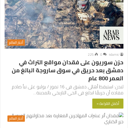
أخبار العالم
225
0
islamic
حزن سوريون على فقدان مواقع التراث في
دمشق بعد حريق في سوق ساروجة البالغ من
العمر 800 عام
لندن: استيقظ أهالي دمشق في 16 تموز / يوليو على نبأ صادم
مفاده أن حريقًا اندلع في الحي التاريخي بالمدينة…
أكمل القراءة »
أخبار العالم