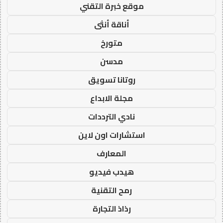
موقع خبرة التقني
أناقة أنثى
متورخ
مدسن
روتانا تسويق
مجلة الابداع
نادي الترددات
استشارات اون لاين
المعارف
هيدب فيديو
رمح التقنية
رذاذ التجارة