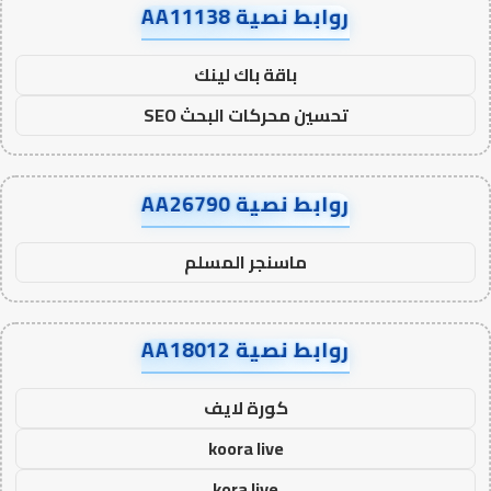
روابط نصية AA11138
باقة باك لينك
تحسين محركات البحث SEO
روابط نصية AA26790
ماسنجر المسلم
روابط نصية AA18012
كورة لايف
koora live
kora live