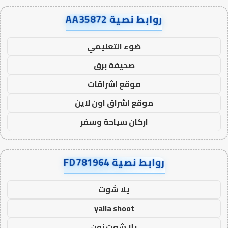
روابط نصية AA35872
ضوء التعليمي
صحيفة برق
موقع اشراقات
موقع اشراق اون لاين
اركان سياحة وسفر
روابط نصية FD781964
يلا شوت
yalla shoot
يلا شوت زون