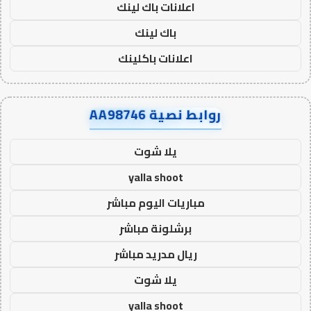
اعلانات باك لينك
باك لينك
اعلانات باكلينك
روابط نصية AA98746
يلا شوت
yalla shoot
مباريات اليوم مباشر
برشلونة مباشر
ريال مدريد مباشر
يلا شوت
yalla shoot