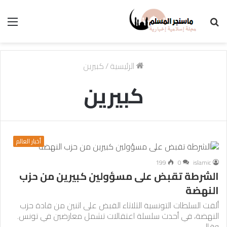
بحث
الق
عن
الرئيسية
/
كبيرين
كبيرين
أخبار العالم
199
0
islamic
الشرطة تقبض على مسؤولين كبيرين من حزب
النهضة
ألقت السلطات التونسية الثلاثاء القبض على اثنين من قادة حزب
النهضة، في أحدث سلسلة اعتقالات تشمل معارضين في تونس.
وقال…