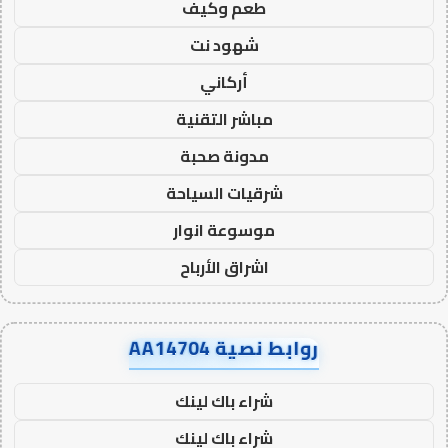
طعم وكيف
شهود نت
أركاني
مباشر التقنية
مدونة صحبة
شرقيات السياحة
موسوعة انوار
اشراق الأرباح
روابط نصية AA14704
شراء باك لينك
شراء باك لينك