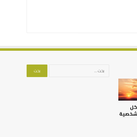
البحث
عن:
الرصيد
التوازن
التربوي
بين
والطفولة
عمل
المبكرة
الدنيا
كل
..
وطلب
كيف
الآخرة
 شخصية
نترجم
الرصيد التربوي والطفولة
خبرات
المبكرة .. كيف نترجم خبرات ما
التوازن بين عمل الدن
ما