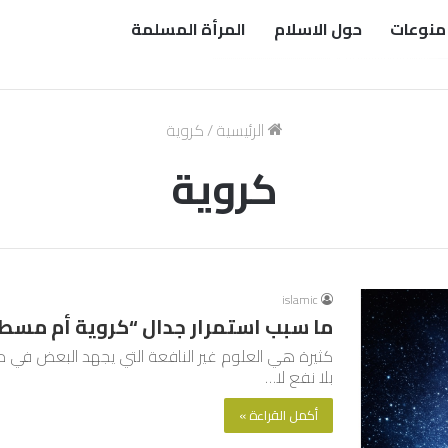
منوعات
حول الاسلام
المرأة المسلمة
الرئيسية
/
كروية
كروية
islamic
ما سبب استمرار جدال “كروية أم مسط
كثيرة هي العلوم غير النافعة التي يجهد البعض في د
بلا نفع لا…
أكمل القراءة »