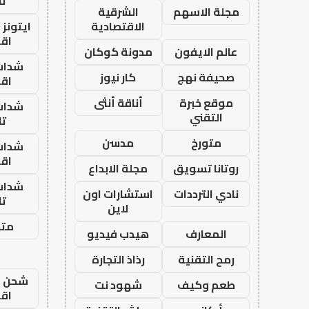
تا
مجلة الاسهم
الشرقية
الاقتصادية
ايتونز
اق
عالم الايفون
مدونة كوكان
شدات
صحيفة نهج
كار نيوز
اق
موقع خبرة
أناقة أنثى
شدات
التقني
تا
متورخ
مدسن
شدات
اق
روتانا تسويق
مجلة الابداع
شدات
نادي الترددات
استشارات اون
تا
لاين
متجر
المعارف
هيدب فيديو
رمح التقنية
رذاذ التجارة
شحن يل
طعم وكيف
شهود نت
اق