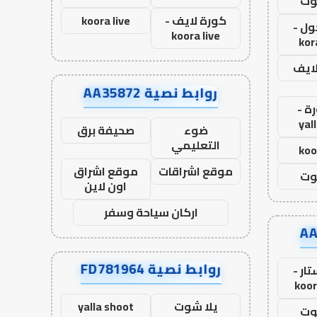
وت
كورة لايف -
koora live
ول -
koora live
kor
لايف
روابط نصية AA35872
ة -
yal
ضوء
صحيفة برق
التعليمي
koo
موقع اشراقات
موقع اشراق
وت
اون لاين
اركان سياحة وسفر
روابط نصية FD781964
ار -
koor
يلا شوت
yalla shoot
وت