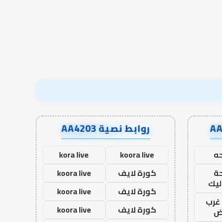
قبل المدرسة إلى نجاح؟
الآخرة
قبل
المدرسة
إلى
نجاح؟
روابط نصية AA4203
ه
koora live
kora live
ة
كورة لايف
koora live
ليك
كورة لايف
koora live
غرب
كورة لايف
koora live
اض