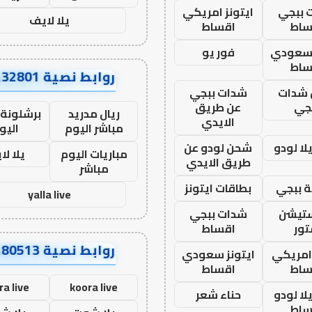
 ببجي
ايتونز امريكي
يلا لايف
ساط
اقساط
 سعودي
فور يو
ساط
روابط نصية AA32801
شدات
شدات ببجي
جي
عن طريق
ريال مدريد
برشلونة 
الايدي
مباشر اليوم
اليو
ا لودو
شحن لودو عن
مباريات اليوم
يلا لا
طريق الايدي
مباشر
 ببجي
بطاقات ايتونز
yalla live
ستيشن
شدات ببجي
ور
اقساط
روابط نصية AA80513
 امريكي
ايتونز سعودي
ساط
اقساط
ra live
koora live
ا لودو
حناء شعر
ساط