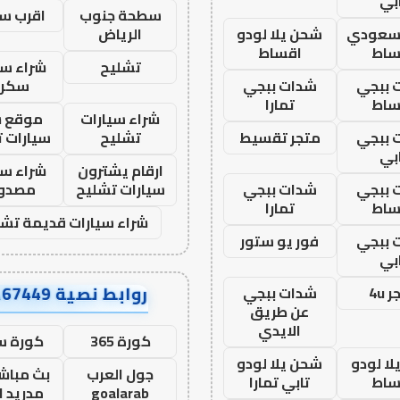
بي
سطحة جنوب
اقرب س
 سعودي
شحن يلا لودو
الرياض
ساط
اقساط
تشليح
شراء سي
 ببجي
شدات ببجي
سكرا
ساط
تمارا
شراء سيارات
موقع ش
 ببجي
متجر تقسيط
تشليح
سيارات 
بي
ارقام يشترون
شراء سي
 ببجي
شدات ببجي
سيارات تشليح
مصدو
ساط
تمارا
شراء سيارات قديمة تشل
 ببجي
فور يو ستور
بي
روابط نصية AA67449
 4u
شدات ببجي
عن طريق
الايدي
كورة 365
كورة س
ا لودو
شحن يلا لودو
جول العرب
بث مباشر
ساط
تابي تمارا
goalarab
مدريد ا