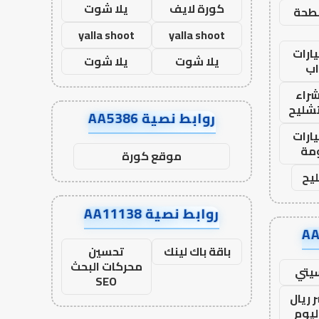
كورة لايف
يلا شوت
طحة
yalla shoot
yalla shoot
ارات
يلا شوت
يلا شوت
ب
راء
تشليح
روابط نصية AA5386
ارات
مة
موقع كورة
يح
روابط نصية AA11138
باقة باك لينك
تحسين
محركات البحث
يتي
SEO
 ريال
ليوم