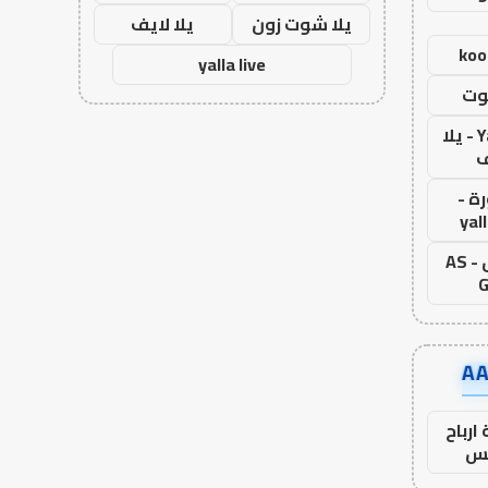
يلا شوت زون
يلا لايف
koo
yalla live
وت
Yalla Live - يلا
ف
ة -
yal
اس جول - AS
G
ارباح
س