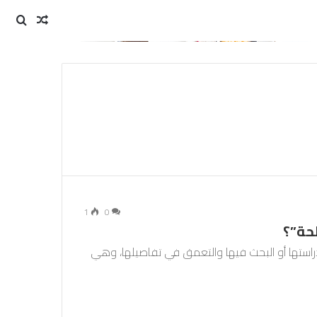
مقال
بحث
عن
عشوائي
1
0
حة”؟
راستها أو البحث فيها والتعمق في تفاصيلها، وهي