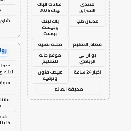
منتدى
اعلانات الباك
ح
الاشراق
لينك 2026
شاي 
مدسن طب
باك لينك
وجيست
بوست
مصادر التعليم
مجلة تقنية
رواب
يو ان بي
موقع حالة
الرياضي
للتعليم
خدمات
لينك و
اخبار 24 ساعة
هيدب فنون
وترفيه
سوق 
صحيفة العالم
اعلانا
لي
خدما
كلينك 26