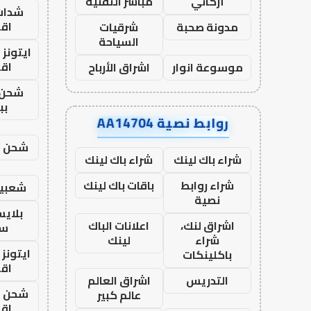
أركاني
مباشر التقنية
شدات
اق
مدونة صحبة
شرقيات
السياحة
ايتونز
اق
موسوعة انوار
اشراق الأرباح
شحن 
بب
روابط نصية AA14704
شحن يل
شراء باك لينك
شراء باك لينك
شراء روابط
باقات باك لينك
شعبية
نصية
بلاي
اشراق لنك،
اعلانات الباك
ست
شراء
لينك
ايتونز
باكلينكات
اق
التدريس
اشراق العالم
شحن يل
عالم كبير
اق