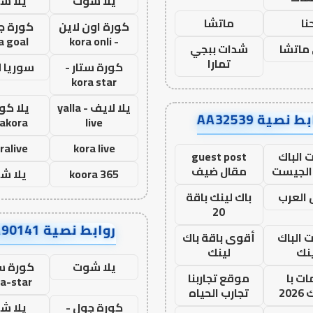
يلا شوت
يلا ش
نا
ماتشا
كورة اون لاين
كورة ج
a goal
- kora onli
ماتشا
شدات ببجي
تمارا
كورة ستار -
سوريا 
kora star
يلا لايف - yalla
يلا كور
ط نصية AA32539
lakora
live
ralive
kora live
 الباك
guest post
الجيست
مقال ضيف
koora 365
يلا ش
العرب
باك لينك باقة
20
روابط نصية AA90141
ت الباك
أقوى باقة باك
نك
لينك
يلا شوت
كورة ست
ت با
موقع تجاربنا
a-star
20
تجارب الحياه
كورة جول -
يلا ش