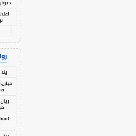
ديوان
اعلان
لي
رواب
يلا
مباريا
مب
ريال 
مب
shoot
ريال 