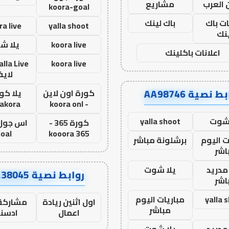
 العرب
مشاريع
koora-goal
ات باك
باك لينك
ra live
yalla shoot
نك
koora live
يلا ش
اعلانات باكلينك
koora live
لاي
ط نصية AA98746
كورة اون لاين
يلا كور
lakora
- koora onl
 شوت
yalla shoot
كورة 365 -
oal
kooora 365
ت اليوم
برشلونة مباشر
اشر
مدريد
يلا شوت
روابط نصية AA38045
اشر
yalla 
مباريات اليوم
اول اثنين ريادة
مشاركة 
مباشر
اعمال
ادسن
مدريد
يلا شوت