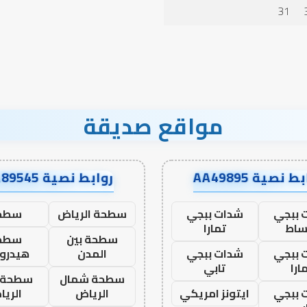
في أدب الخلاف
في
31
أدب
الخلاف
مواقع صديقة
ط نصية AA49895
روابط نصية AA89545
 ببجي
شدات ببجي
سطحة الرياض
سطح
ساط
تمارا
سطحة بين
سطح
 ببجي
شدات ببجي
المدن
هيدرو
ارا
تابي
سطحة شمال
سطحة 
 ببجي
ايتونز امريكي
الرياض
الري