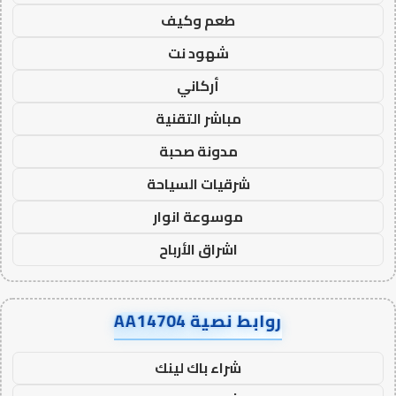
طعم وكيف
شهود نت
أركاني
مباشر التقنية
مدونة صحبة
شرقيات السياحة
موسوعة انوار
اشراق الأرباح
روابط نصية AA14704
شراء باك لينك