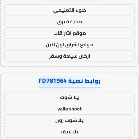
ضوء التعليمي
صحيفة برق
موقع اشراقات
موقع اشراق اون لاين
اركان سياحة وسفر
روابط نصية FD781964
يلا شوت
yalla shoot
يلا شوت زون
يلا لايف