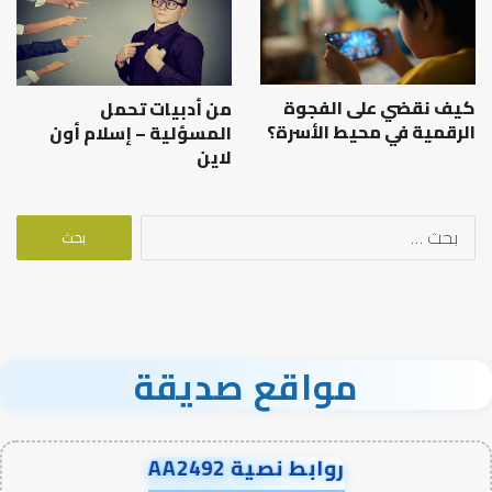
كيف نقضي على الفجوة
من أدبيات تحمل
الرقمية في محيط الأسرة؟
المسؤلية – إسلام أون
لاين
البحث
عن:
مواقع صديقة
روابط نصية AA2492