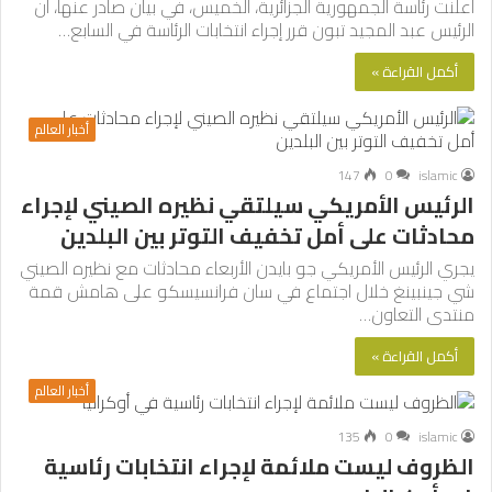
أعلنت رئاسة الجمهورية الجزائرية، الخميس، في بيان صادر عنها، أن
الرئيس عبد المجيد تبون قرر إجراء انتخابات الرئاسة في السابع…
أكمل القراءة »
أخبار العالم
147
0
islamic
الرئيس الأمريكي سيلتقي نظيره الصيني لإجراء
محادثات على أمل تخفيف التوتر بين البلدين
يجري الرئيس الأمريكي جو بايدن الأربعاء محادثات مع نظيره الصيني
شي جينبينغ خلال اجتماع في سان فرانسيسكو على هامش قمة
منتدى التعاون…
أكمل القراءة »
أخبار العالم
135
0
islamic
الظروف ليست ملائمة لإجراء انتخابات رئاسية