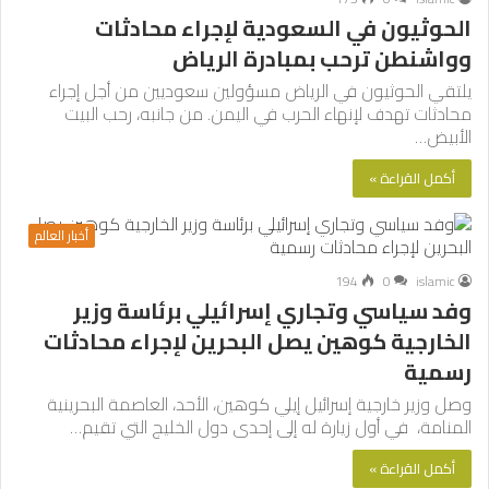
الحوثيون في السعودية لإجراء محادثات
وواشنطن ترحب بمبادرة الرياض
يلتقي الحوثيون في الرياض مسؤولين سعوديين من أجل إجراء
محادثات تهدف لإنهاء الحرب في اليمن. من جانبه، رحب البيت
الأبيض…
أكمل القراءة »
أخبار العالم
194
0
islamic
وفد سياسي وتجاري إسرائيلي برئاسة وزير
الخارجية كوهين يصل البحرين لإجراء محادثات
رسمية
وصل وزير خارجية إسرائيل إيلي كوهين، الأحد، العاصمة البحرينية
المنامة، في أول زيارة له إلى إحدى دول الخليج التي تقيم…
أكمل القراءة »