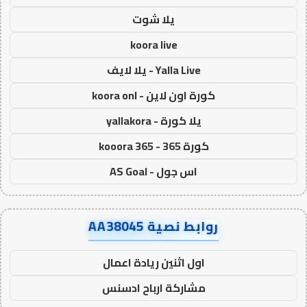
يلا شوت
koora live
Yalla Live - يلا لايف
كورة اون لاين - koora onl
يلا كورة - yallakora
كورة 365 - kooora 365
اس جول - AS Goal
روابط نصية AA38045
اول اثنين ريادة اعمال
مشاركة ارباح ادسنس