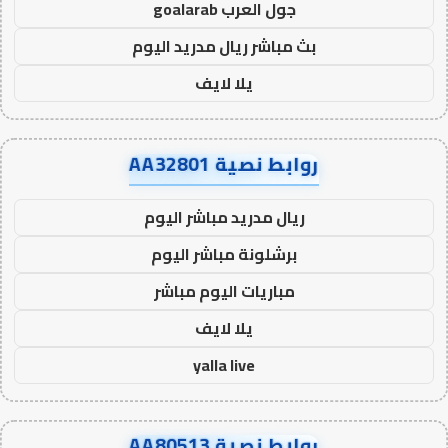
جول العرب goalarab
بث مباشر ريال مدريد اليوم
يلا لايف
روابط نصية AA32801
ريال مدريد مباشر اليوم
برشلونة مباشر اليوم
مباريات اليوم مباشر
يلا لايف
yalla live
روابط نصية AA80513