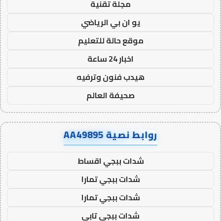
مجلة تقنية
يو ان بي الرياضي
موقع حالة للتعليم
اخبار 24 ساعة
هيدب فنون وترفيه
صحيفة العالم
روابط نصية AA49895
شدات ببجي اقساط
شدات ببجي تمارا
شدات ببجي تمارا
شدات ببجي تابي