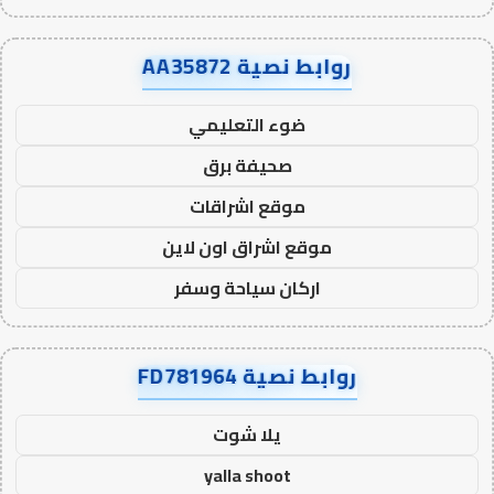
روابط نصية AA35872
ضوء التعليمي
صحيفة برق
موقع اشراقات
موقع اشراق اون لاين
اركان سياحة وسفر
روابط نصية FD781964
يلا شوت
yalla shoot