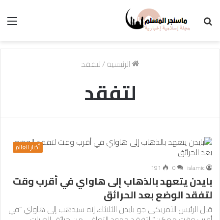
بحث
الق
عن
الرئيسية
/
لتفقد
لتفقد
أخبار العالم
191
0
islamic
بايدن يتعهد بالذهاب إلى هاواي في أقرب وقت
لتفقد الوضع بعد الحرائق
قال الرئيس الأمريكي جو بايدن الثلاثاء، إنه سيذهب إلى هاواي “في
أقرب وقت ممكن” لتفقد جهود التعافي من حرائق الغابات…