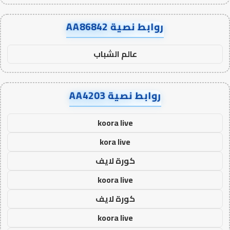
روابط نصية AA86842
عالم الشباب
روابط نصية AA4203
koora live
kora live
كورة لايف
koora live
كورة لايف
koora live