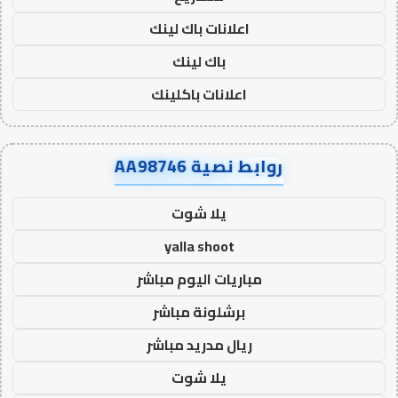
اعلانات باك لينك
باك لينك
اعلانات باكلينك
روابط نصية AA98746
يلا شوت
yalla shoot
مباريات اليوم مباشر
برشلونة مباشر
ريال مدريد مباشر
يلا شوت