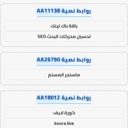
روابط نصية AA11138
باقة باك لينك
تحسين محركات البحث SEO
روابط نصية AA26790
ماسنجر المسلم
روابط نصية AA18012
كورة لايف
koora live