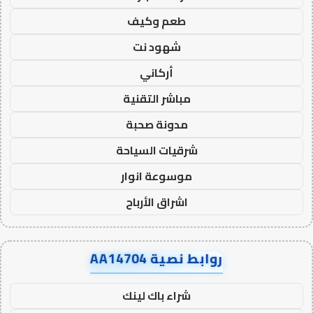
طعم وكيف
شهود نت
أركاني
مباشر التقنية
مدونة صحبة
شرقيات السياحة
موسوعة انوار
اشراق الأرباح
روابط نصية AA14704
شراء باك لينك