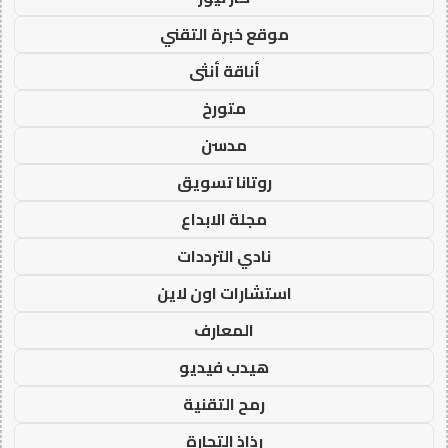
موقع خبرة التقني
أناقة أنثى
متورخ
مدسن
روتانا تسويق
مجلة الابداع
نادي الترددات
استشارات اون لاين
المعارف
هيدب فيديو
رمح التقنية
رذاذ التجارة