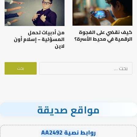
كيف نقضي على الفجوة
من أدبيات تحمل
الرقمية في محيط الأسرة؟
المسؤلية – إسلام أون
لاين
البحث
عن:
مواقع صديقة
روابط نصية AA2492