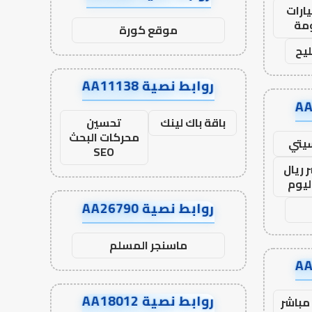
ارات
مة
موقع كورة
يح
روابط نصية AA11138
باقة باك لينك
تحسين
محركات البحث
يتي
SEO
 ريال
ليوم
روابط نصية AA26790
ماسنجر المسلم
روابط نصية AA18012
مباشر