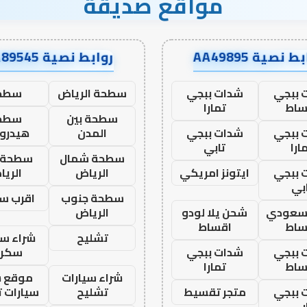
مواقع صديقة
ط نصية AA49895
روابط نصية AA89545
 ببجي
شدات ببجي
سطحة الرياض
سطح
ساط
تمارا
سطحة بين
سطح
 ببجي
شدات ببجي
المدن
هيدرو
ارا
تابي
سطحة شمال
سطحة 
 ببجي
ايتونز امريكي
الرياض
الري
بي
سطحة جنوب
اقرب س
 سعودي
شحن يلا لودو
الرياض
ساط
اقساط
تشليح
شراء سي
 ببجي
شدات ببجي
سكرا
ساط
تمارا
شراء سيارات
موقع ش
 ببجي
متجر تقسيط
تشليح
سيارات 
بي