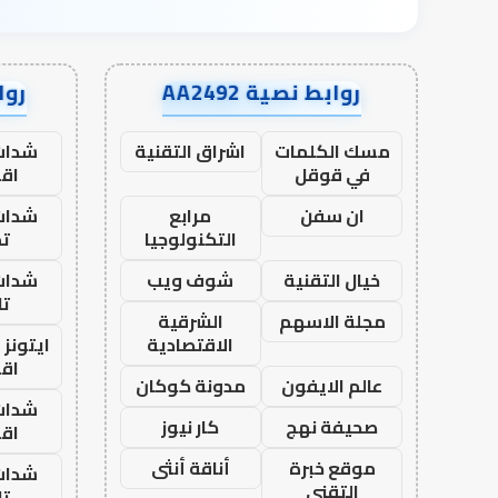
روابط نصية AA2492
رواب
مسك الكلمات
اشراق التقنية
شدات
في قوقل
اق
ان سفن
مرابع
شدات
التكنولوجيا
تم
خيال التقنية
شوف ويب
شدات
تا
مجلة الاسهم
الشرقية
الاقتصادية
ايتونز
اق
عالم الايفون
مدونة كوكان
شدات
صحيفة نهج
كار نيوز
اق
موقع خبرة
أناقة أنثى
شدات
التقني
تا