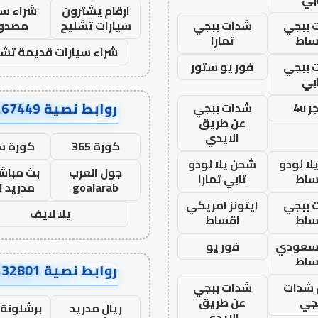
ارقام يشترون
شراء سي
 ببجي
شدات ببجي
سيارات تشليح
مصدو
ساط
تمارا
شراء سيارات قديمة تشل
 ببجي
فور يو ستور
بي
روابط نصية AA67449
 4u
شدات ببجي
عن طريق
الايدي
كورة 365
كورة س
ا لودو
شحن يلا لودو
جول العرب
بث مباشر
ساط
تابي تمارا
goalarab
مدريد ا
 ببجي
ايتونز امريكي
يلا لايف
ساط
اقساط
 سعودي
فور يو
ساط
روابط نصية AA32801
شدات
شدات ببجي
جي
عن طريق
ريال مدريد
برشلونة 
الايدي