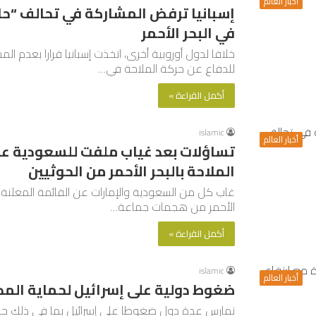
أخبار العالم
إسبانيا ترفض المشاركة في تحالف “حار
في البحر الأحمر
خلافا لدول أوروبية أخرى، اتخذت إسبانيا قرارا بعدم ا
للدفاع عن حركة الملاحة في…
أكمل القراءة »
islamic
أخبار العالم
تساؤلات بعد غياب ملفت للسعودية عن
الملاحة بالبحر الأحمر من الحوثيين
غاب كل من السعودية والإمارات عن القائمة المعلنة ل
الأحمر من هجمات جماعة…
أكمل القراءة »
islamic
أخبار العالم
ضغوط دولية على إسرائيل لحماية المدن
تمارس عدة دول ضغوطا على إسرائيل بما في ذلك حليفت