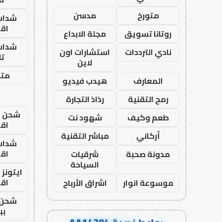
متورخ
مدسن
شدات
اق
روتانا تسويق
مجلة الابداع
شدات
نادي الترددات
استشارات اون
تا
لاين
متجر
المعارف
هيدب فيديو
رمح التقنية
رذاذ التجارة
شحن يل
طعم وكيف
شهود نت
اق
أركاني
مباشر التقنية
شدات
اق
مدونة صحبة
شرقيات
السياحة
ايتونز
اق
موسوعة انوار
اشراق الأرباح
شحن 
بب