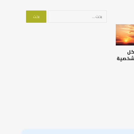
البحث
عن:
الرصيد
التوازن
التربوي
بين
والطفولة
عمل
المبكرة
الدنيا
كل
..
وطلب
كيف
الآخرة
 شخصية
نترجم
الرصيد التربوي والطفولة
خبرات
المبكرة .. كيف نترجم خبرات ما
التوازن بين عمل الدن
ما
قبل المدرسة إلى نجاح؟
الآخرة
قبل
المدرسة
إلى
نجاح؟