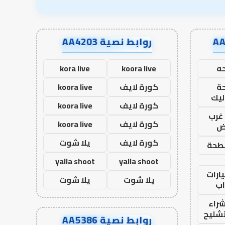
روابط نصية AA4203
ه
koora live
kora live
ة
كورة لايف
koora live
ليك
كورة لايف
koora live
غرب
كورة لايف
koora live
اض
كورة لايف
يلا شوت
طحة
yalla shoot
yalla shoot
ارات
يلا شوت
يلا شوت
ب
راء
تشليح
روابط نصية AA5386