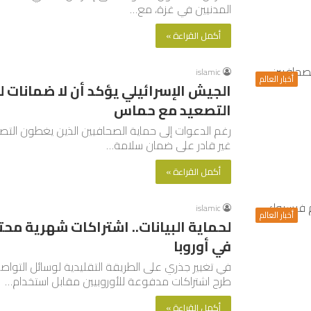
المدنيين في غزة، مع…
أكمل القراءة »
islamic
أخبار العالم
الجيش الإسرائيلي يؤكد أن لا ضمانات 
التصعيد مع حماس
رغم الدعوات إلى حماية الصحافيين الذين يغطون التصعي
غير قادر على ضمان سلامة…
أكمل القراءة »
islamic
أخبار العالم
لحماية البيانات.. اشتراكات شهرية م
في أوروبا
في تغيير جذري على الطريقة التقليدية لوسائل التوا
طرح اشتراكات مدفوعة للأوروبيين مقابل استخدام…
أكمل القراءة »