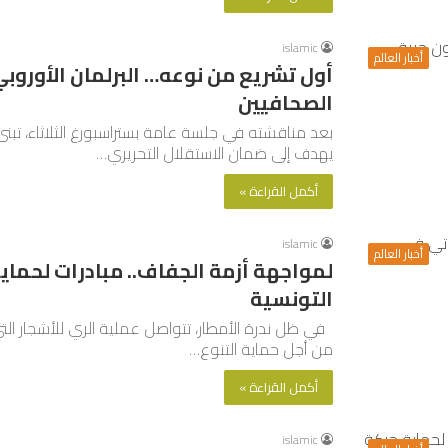
islamic
أخبار العالم
أول تشريع من نوعه… البرلمان الأوروبي
الصحافيين
بعد مناقشته في جلسة عامة بستراسبورغ الثلاثاء، تبنى ال
يهدف إلى ضمان الاستقلال التحريري…
أكمل القراءة »
islamic
أخبار العالم
لمواجهة أزمة الجفاف.. مبادرات لحماية
التونسية
في ظل ندرة الأمطار، تتواصل عملية الري للأشجار ا
من أجل حماية التنوع…
أكمل القراءة »
islamic